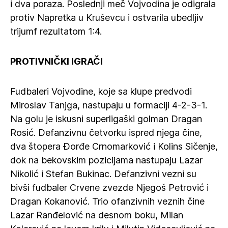
i dva poraza. Poslednji meč Vojvodina je odigrala
protiv Napretka u Kruševcu i ostvarila ubedljiv
trijumf rezultatom 1:4.
PROTIVNIČKI IGRAČI
Fudbaleri Vojvodine, koje sa klupe predvodi
Miroslav Tanjga, nastupaju u formaciji 4-2-3-1.
Na golu je iskusni superligaški golman Dragan
Rosić. Defanzivnu četvorku ispred njega čine,
dva štopera Đorđe Crnomarković i Kolins Sičenje,
dok na bekovskim pozicijama nastupaju Lazar
Nikolić i Stefan Bukinac. Defanzivni vezni su
bivši fudbaler Crvene zvezde Njegoš Petrović i
Dragan Kokanović. Trio ofanzivnih veznih čine
Lazar Ranđelović na desnom boku, Milan