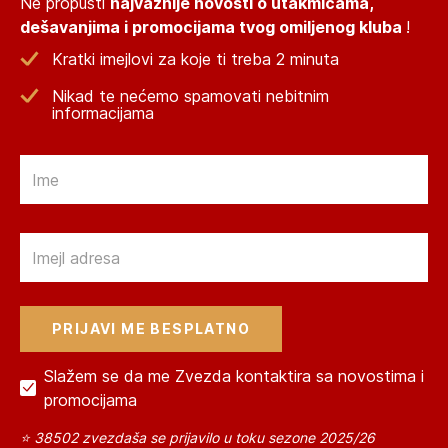
Ne propusti
najvažnije novosti o utakmicama,
dešavanjima i promocijama tvog omiljenog kluba
!
Kratki imejlovi za koje ti treba 2 minuta
Nikad te nećemo spamovati nebitnim
informacijama
Email
Email
Slažem se da me Zvezda kontaktira sa novostima i
promocijama
⭐ 38502 zvezdaša se prijavilo u toku sezone 2025/26