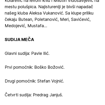
Kolarević na levom krilu i Milutin Vidosavljević na
mestu polušpica. Najistureniji je bivši napadač
našeg kluba Aleksa Vukanović. Sa klupe priliku
čekaju Butean, Poletanović, Meri, Savićević,
Medojević, Mustafa…
SUDIJA MEČA
Glavni sudija: Pavle Ilić.
Prvi pomoćnik: Boško Božović.
Drugi pomoćnik: Stefan Vojnić.
Četvrti sudija: Predrag Janjuš.