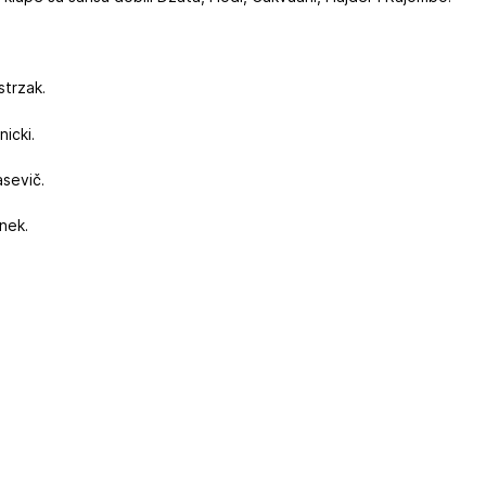
strzak.
icki.
sevič.
anek.