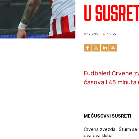
U susre
9.12.2025
15:55
Fudbaleri Crvene z
časova i 45 minuta 
MEĆUSOVNI SUSRETI
Crvena zvezda i Šturm se d
ova dva kluba.