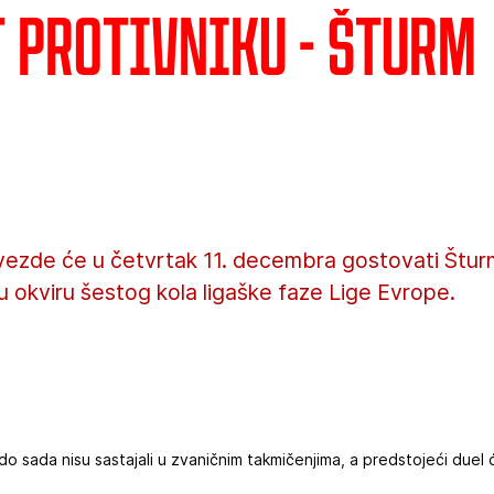
t protivniku - Šturm
vezde će u četvrtak 11. decembra gostovati Štur
u okviru šestog kola ligaške faze Lige Evrope.
o sada nisu sastajali u zvaničnim takmičenjima, a predstojeći duel ć