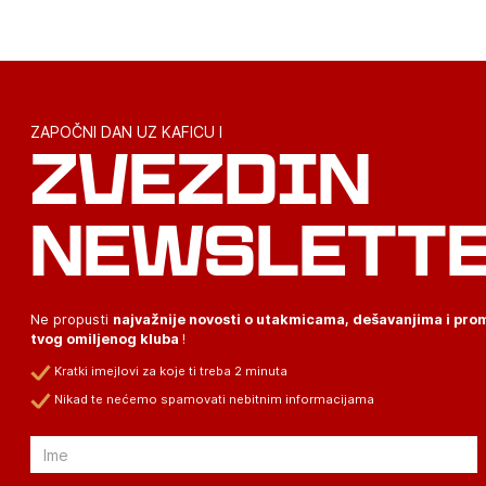
ZAPOČNI DAN UZ KAFICU I
ZVEZDIN
NEWSLETT
Ne propusti
najvažnije novosti o utakmicama, dešavanjima i pr
tvog omiljenog kluba
!
Kratki imejlovi za koje ti treba 2 minuta
Nikad te nećemo spamovati nebitnim informacijama
Email