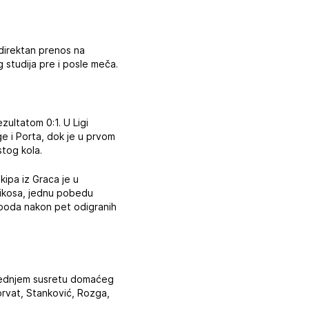
 direktan prenos na
studija pre i posle meča.
ultatom 0:1. U Ligi
e i Porta, dok je u prvom
tog kola.
ipa iz Graca je u
naikosa, jednu pobedu
 boda nakon pet odigranih
oslednjem susretu domaćeg
Horvat, Stanković, Rozga,