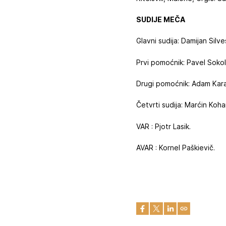
SUDIJE MEČA
Glavni sudija: Damijan Silve
Prvi pomoćnik: Pavel Sokoln
Drugi pomoćnik: Adam Kara
Četvrti sudija: Marćin Koh
VAR : Pjotr Lasik.
AVAR : Kornel Paškievič.