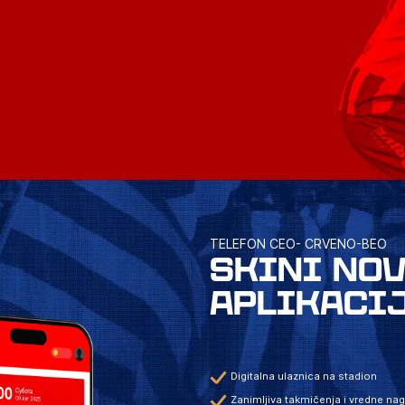
TELEFON CEO- CRVENO-BEO
SKINI NO
APLIKACI
Digitalna ulaznica na stadion
Zanimljiva takmičenja i vredne na