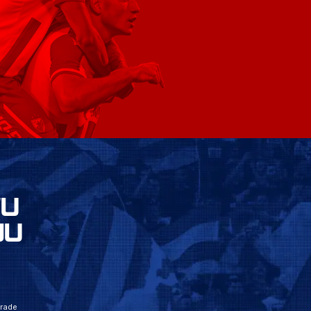
VU
JU
grade