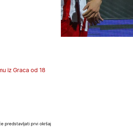
mu iz Graca od 18
e predstavljati prvi okršaj