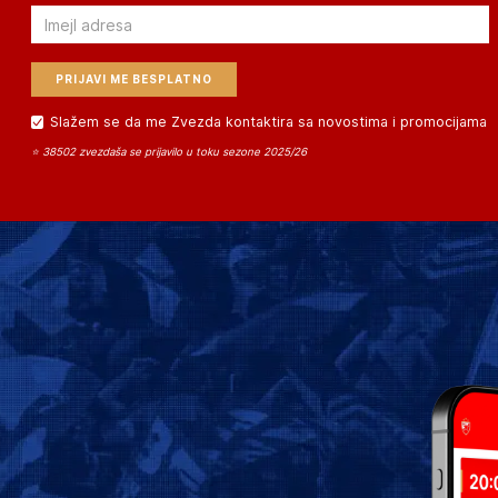
Email
Slažem se da me Zvezda kontaktira sa novostima i promocijama
⭐ 38502 zvezdaša se prijavilo u toku sezone 2025/26