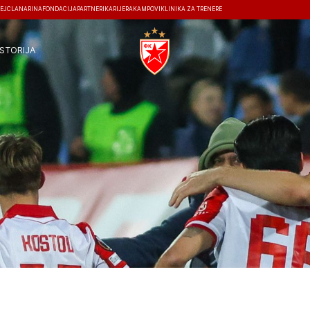
EJ
ČLANARINA
FONDACIJA
PARTNERI
KARIJERA
KAMPOVI
KLINIKA ZA TRENERE
ISTORIJA