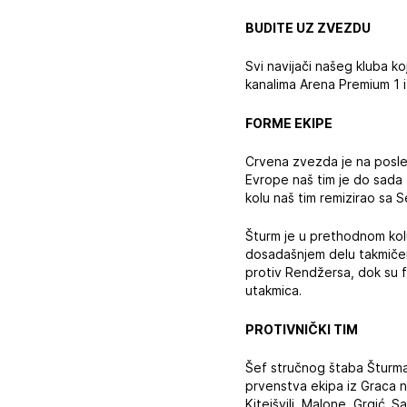
BUDITE UZ ZVEZDU
Svi navijači našeg kluba ko
kanalima Arena Premium 1 
FORME EKIPE
Crvena zvezda je na posle
Evrope naš tim je do sada
kolu naš tim remizirao sa
Šturm je u prethodnom kol
dosadašnjem delu takmičenj
protiv Rendžersa, dok su 
utakmica.
PROTIVNIČKI TIM
Šef stručnog štaba Šturma 
prvenstva ekipa iz Graca na
Kiteišvili, Malone, Grgić. 