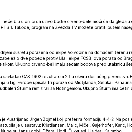
ji neće biti u prilici da uživo bodre crveno-bele moći će da gledaju
i RTS 1. Takođe, program na Zvezda TV možete pratiti putem našeg 
dnjem susretu poražena od ekipe Vojvodine na domaćem terenu rez
 zabeležio dve pobede protiv Lila i ekipe FCSB, dva poraza od Brag
 Seltikom. Ukupno crveno-beli imaju sedam bodova pred utakmicu šes
u savladao GAK 1902 rezultatom 2:1 u okviru domaćeg prvenstva. Ek
a u Ligi Evrope upisala tri poraza od Midtjilanda, Seltika i Panati
fudbaleri Šturma remizirali sa Notingemom. Ukupno Šturm ima četiri
je Austrijanac Jirgen Zojmel koji preferira formaciju 4-4-2. Na p
stupila je u sastavu: Kristijansen, Malić, Mičel, Gajerhofer, Karić, 
Sa klupe su šansu dobili Džata, Hodl, Čukvuani, Hajder i Kajombo.