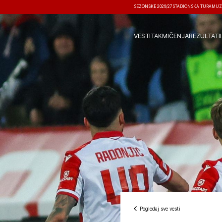
SEZONSKE 2026/27
STADIONSKA TURA
MUZ
VESTI
TAKMIČENJA
REZULTATI
Pogledaj sve vesti