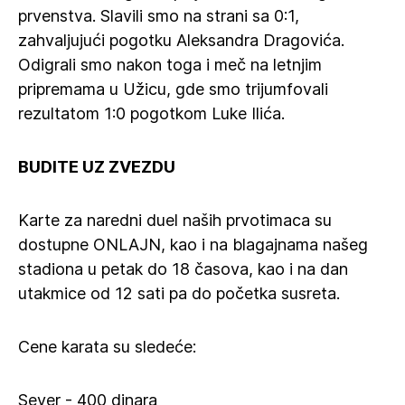
prvenstva. Slavili smo na strani sa 0:1,
zahvaljujući pogotku Aleksandra Dragovića.
Odigrali smo nakon toga i meč na letnjim
pripremama u Užicu, gde smo trijumfovali
rezultatom 1:0 pogotkom Luke Ilića.
BUDITE UZ ZVEZDU
Karte za naredni duel naših prvotimaca su
dostupne ONLAJN, kao i na blagajnama našeg
stadiona u petak do 18 časova, kao i na dan
utakmice od 12 sati pa do početka susreta.
Cene karata su sledeće:
Sever - 400 dinara