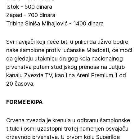
Istok - 500 dinara
Zapad - 700 dinara
Tribina Siniša Mihajlović - 1400 dinara
Svi navijači koji neće biti u prilici da uživo bodre
naše šampione protiv lučanske Mladosti, će moći
da gledaju utakmicu drugog kola nacionalnog
prvenstva putem studijskog prenosa na Jutjub
kanalu Zvezda TV, kao i na Areni Premium 1 od
20 časova.
FORME EKIPA
Crvena zvezda je krenula u odbranu šampionske
titule i osmi uzastopni trofej namenjen osvajaču
državnog prvenstva. U prvom kolu Superlige