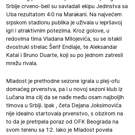
Srbije crveno-beli su savladali ekipu Jedinstva sa
Uba rezultatom 4:0 na Marakani. Na najvećem
srpskom stadionu publika je uživala u lepršavoj
igri i atraktivnim potezima. Kroz golove, u
redovima tima Vladana Milojevića, su se istakli
dvostruki strelac Šerif Endiaje, te Aleksandar
Katai i Bruno Duarte, koji su po jednom zatresli
mrežu rivala.
Mladost je prethodne sezone igrala u plej-ofu
domaćeg prvenstva, pa i u novoj sezoni klub iz
Lučana ima cilj da se nađe među osam najboljih
timova u Srbiji. Ipak , četa Dejana Joksimovića
nije idealno startovala prvenstvo, s obzirom na
to da je pretrpela poraz od OFK Beograda na
svom terenu sa 1:2. Iako je Mladost povela