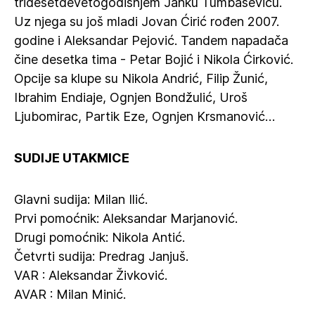
tridesetdevetogodišnjem Janku Tumbaseviću.
Uz njega su još mladi Jovan Ćirić rođen 2007.
godine i Aleksandar Pejović. Tandem napadača
čine desetka tima - Petar Bojić i Nikola Ćirković.
Opcije sa klupe su Nikola Andrić, Filip Žunić,
Ibrahim Endiaje, Ognjen Bondžulić, Uroš
Ljubomirac, Partik Eze, Ognjen Krsmanović…
SUDIJE UTAKMICE
Glavni sudija: Milan Ilić.
Prvi pomoćnik: Aleksandar Marjanović.
Drugi pomoćnik: Nikola Antić.
Četvrti sudija: Predrag Janjuš.
VAR : Aleksandar Živković.
AVAR : Milan Minić.