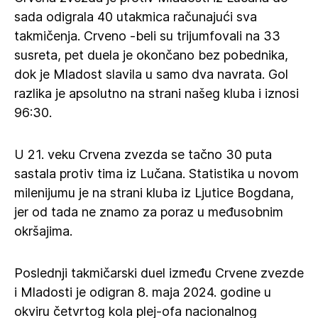
sada odigrala 40 utakmica računajući sva
takmičenja. Crveno -beli su trijumfovali na 33
susreta, pet duela je okončano bez pobednika,
dok je Mladost slavila u samo dva navrata. Gol
razlika je apsolutno na strani našeg kluba i iznosi
96:30.
U 21. veku Crvena zvezda se tačno 30 puta
sastala protiv tima iz Lučana. Statistika u novom
milenijumu je na strani kluba iz Ljutice Bogdana,
jer od tada ne znamo za poraz u međusobnim
okršajima.
Poslednji takmičarski duel između Crvene zvezde
i Mladosti je odigran 8. maja 2024. godine u
okviru četvrtog kola plej-ofa nacionalnog