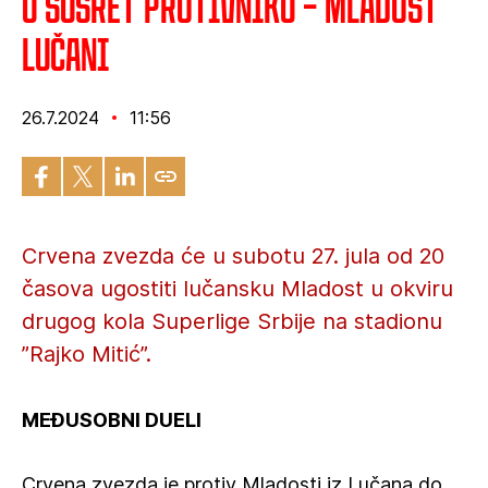
U susret protivniku – Mladost
Lučani
26.7.2024
11:56
Crvena zvezda će u subotu 27. jula od 20
časova ugostiti lučansku Mladost u okviru
drugog kola Superlige Srbije na stadionu
”Rajko Mitić”.
MEĐUSOBNI DUELI
Crvena zvezda je protiv Mladosti iz Lučana do