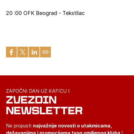
20 :00 OFK Beograd - Tekstilac
ZAPOČNI DAN UZ KAFICU I
ZVEZDIN
NEWSLETTER
Ne propusti
najvažnije novosti o utakmicama,
dešavanjima i promocijama tvog omiljenog kluba
!