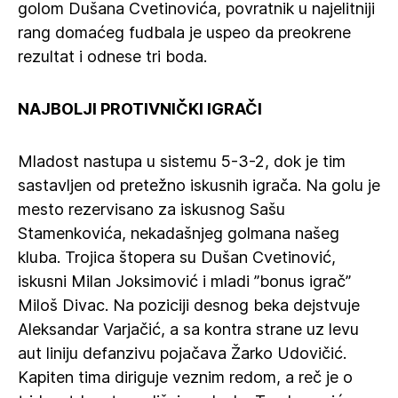
golom Dušana Cvetinovića, povratnik u najelitniji
rang domaćeg fudbala je uspeo da preokrene
rezultat i odnese tri boda.
NAJBOLJI PROTIVNIČKI IGRAČI
Mladost nastupa u sistemu 5-3-2, dok je tim
sastavljen od pretežno iskusnih igrača. Na golu je
mesto rezervisano za iskusnog Sašu
Stamenkovića, nekadašnjeg golmana našeg
kluba. Trojica štopera su Dušan Cvetinović,
iskusni Milan Joksimović i mladi ”bonus igrač”
Miloš Divac. Na poziciji desnog beka dejstvuje
Aleksandar Varjačić, a sa kontra strane uz levu
aut liniju defanzivu pojačava Žarko Udovičić.
Kapiten tima diriguje veznim redom, a reč je o