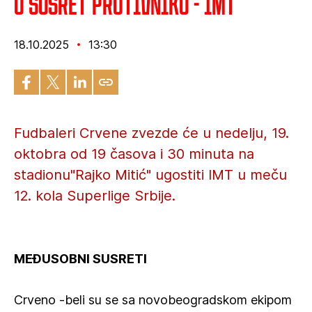
U susret protivniku - IMT
18.10.2025
13:30
Fudbaleri Crvene zvezde će u nedelju, 19.
oktobra od 19 časova i 30 minuta na
stadionu"Rajko Mitić" ugostiti IMT u meču
12. kola Superlige Srbije.
MEĐUSOBNI SUSRETI
Crveno -beli su se sa novobeogradskom ekipom