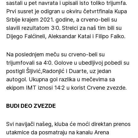
sastali u pet navrata i upisali isto toliko trijumfa.
Prvi susret je odigran u okviru četvrtfinala Kupa
Srbije krajem 2021. godine, a crveno-beli su
slavili rezultatom 3:0. Strelci za naš tim bili su
Dijego Falćineli, Aleksandar Katai i Filipo Falko.
Na poslednjem meču su crveno-beli su
trijumfovali sa 4:0. Golove u ubedljivoj pobedi su
postigli Šljivić,Radonjić i Duarte, uz jedan
autogol. Ukupna gol razlika u mečevima sa
ekipom IMT iznosi 14:2 u korist Crvene zvezde.
BUDI DEO ZVEZDE
Svi navijači našeg, kluba će moći direktan prenos
utakmice da posmatraju na kanalu Arena