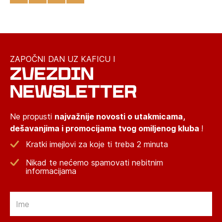
ZAPOČNI DAN UZ KAFICU I
ZVEZDIN
NEWSLETTER
Ne propusti
najvažnije novosti o utakmicama,
dešavanjima i promocijama tvog omiljenog kluba
!
Kratki imejlovi za koje ti treba 2 minuta
Nikad te nećemo spamovati nebitnim
informacijama
Email