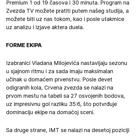
Premium 1 od 19 časova i 30 minuta. Program na
Zvezda TV možete pratiti putem našeg studija, a
možete biti uz nas tokom, kao i posle utakmice
uz analizu i izjave aktera duela.
FORME EKIPA
Izabranici Vladana Milojevića nastavljaju sezonu
u sjajnom ritmu i za sada imaju maksimalan
učinak u domaćem prvenstvu. Posle devet
odigranih kola, Crvena zvezda se nalazi na
prvom mestu na tabeli sa 27 osvojenih bodova,
uz impresivnu gol razliku 35:6, što potvrđuje
dominaciju ekipe na domaćoj sceni.
Sa druge strane, IMT se nalazi na desetoj poziciji