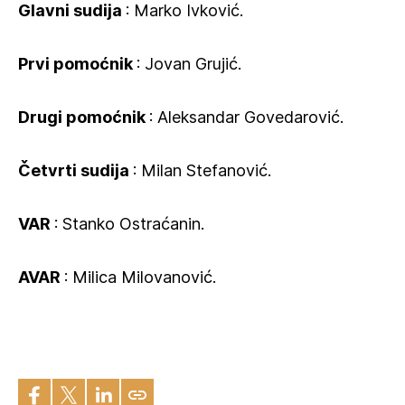
Glavni sudija
: Marko Ivković.
Prvi pomoćnik
: Jovan Grujić.
Drugi pomoćnik
: Aleksandar Govedarović.
Četvrti sudija
: Milan Stefanović.
VAR
: Stanko Ostraćanin.
AVAR
: Milica Milovanović.