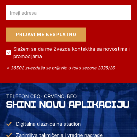
Email
Slažem se da me Zvezda kontaktira sa novostima i
promocijama
⭐ 38502 zvezdaša se prijavilo u toku sezone 2025/26
TELEFON CEO- CRVENO-BEO
SKINI NOVU APLIKACIJU
Digitalna ulaznica na stadion
Zanimljiva takmičenja i vredne nagrade