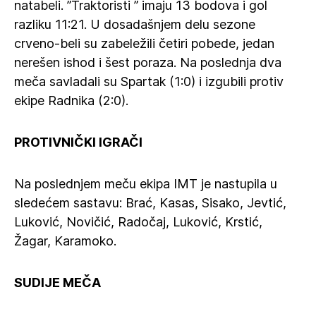
natabeli. ”Traktoristi ” imaju 13 bodova i gol
razliku 11:21. U dosadašnjem delu sezone
crveno-beli su zabeležili četiri pobede, jedan
nerešen ishod i šest poraza. Na poslednja dva
meča savladali su Spartak (1:0) i izgubili protiv
ekipe Radnika (2:0).
PROTIVNIČKI IGRAČI
Na poslednjem meču ekipa IMT je nastupila u
sledećem sastavu: Brać, Kasas, Sisako, Jevtić,
Luković, Novičić, Radočaj, Luković, Krstić,
Žagar, Karamoko.
SUDIJE MEČA