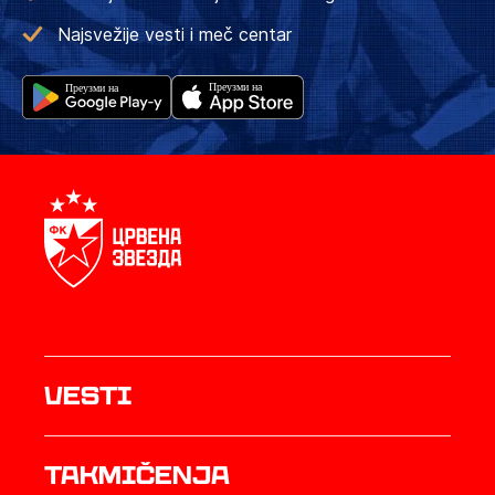
Najsvežije vesti i meč centar
Vesti
Takmičenja