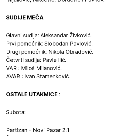
SUDIJE MEČA
Glavni sudija: Aleksandar Živković.
Prvi pomoćnik: Slobodan Pavlović.
Drugi pomoćnik: Nikola Obradović.
Četvrti sudija: Pavle Ilić.
VAR : Miloš Milanović.
AVAR : Ivan Stamenković.
OSTALE UTAKMICE
:
Subota:
Partizan - Novi Pazar 2:1