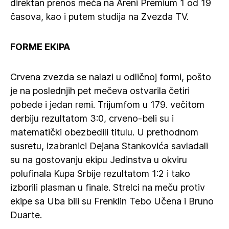
direktan prenos meča na Areni Premium 1 od 19
časova, kao i putem studija na Zvezda TV.
FORME EKIPA
Crvena zvezda se nalazi u odličnoj formi, pošto
je na poslednjih pet mečeva ostvarila četiri
pobede i jedan remi. Trijumfom u 179. večitom
derbiju rezultatom 3:0, crveno-beli su i
matematički obezbedili titulu. U prethodnom
susretu, izabranici Dejana Stankovića savladali
su na gostovanju ekipu Jedinstva u okviru
polufinala Kupa Srbije rezultatom 1:2 i tako
izborili plasman u finale. Strelci na meču protiv
ekipe sa Uba bili su Frenklin Tebo Učena i Bruno
Duarte.