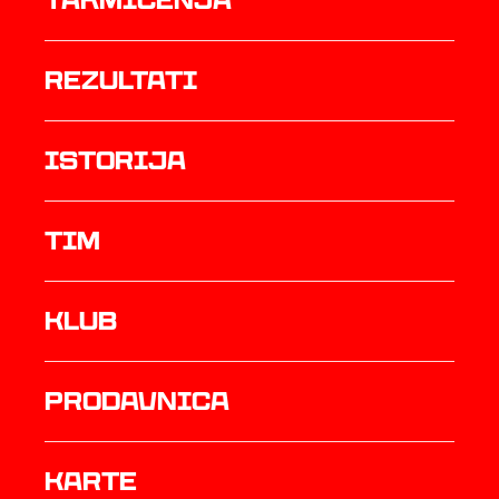
Takmičenja
rezultati
istorija
TIM
Klub
prodavnica
Karte