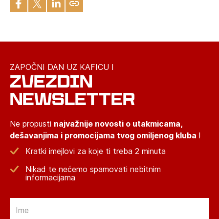
ZAPOČNI DAN UZ KAFICU I
ZVEZDIN
NEWSLETTER
Ne propusti
najvažnije novosti o utakmicama,
dešavanjima i promocijama tvog omiljenog kluba
!
Kratki imejlovi za koje ti treba 2 minuta
Nikad te nećemo spamovati nebitnim
informacijama
Email