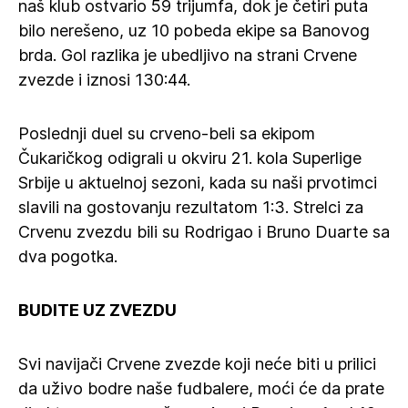
naš klub ostvario 59 trijumfa, dok je četiri puta
bilo nerešeno, uz 10 pobeda ekipe sa Banovog
brda. Gol razlika je ubedljivo na strani Crvene
zvezde i iznosi 130:44.
Poslednji duel su crveno-beli sa ekipom
Čukaričkog odigrali u okviru 21. kola Superlige
Srbije u aktuelnoj sezoni, kada su naši prvotimci
slavili na gostovanju rezultatom 1:3. Strelci za
Crvenu zvezdu bili su Rodrigao i Bruno Duarte sa
dva pogotka.
BUDITE UZ ZVEZDU
Svi navijači Crvene zvezde koji neće biti u prilici
da uživo bodre naše fudbalere, moći će da prate