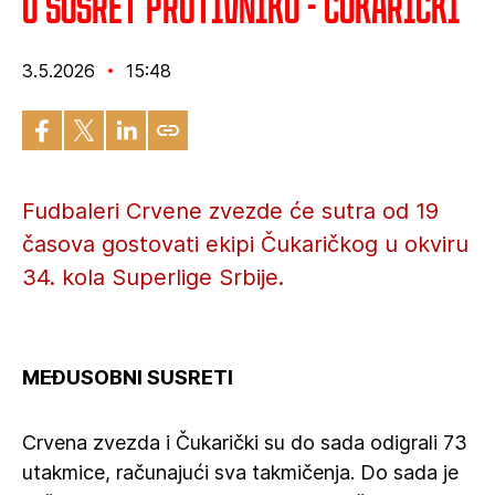
U susret protivniku - Čukarički
3.5.2026
15:48
Fudbaleri Crvene zvezde će sutra od 19
časova gostovati ekipi Čukaričkog u okviru
34. kola Superlige Srbije.
MEĐUSOBNI SUSRETI
Crvena zvezda i Čukarički su do sada odigrali 73
utakmice, računajući sva takmičenja. Do sada je