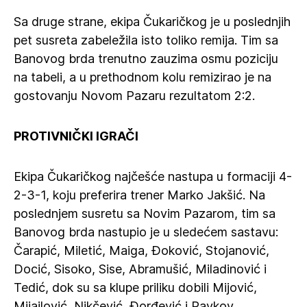
Sa druge strane, ekipa Čukaričkog je u poslednjih
pet susreta zabeležila isto toliko remija. Tim sa
Banovog brda trenutno zauzima osmu poziciju
na tabeli, a u prethodnom kolu remizirao je na
gostovanju Novom Pazaru rezultatom 2:2.
PROTIVNIČKI IGRAČI
Ekipa Čukaričkog najčešće nastupa u formaciji 4-
2-3-1, koju preferira trener Marko Jakšić. Na
poslednjem susretu sa Novim Pazarom, tim sa
Banovog brda nastupio je u sledećem sastavu:
Čarapić, Miletić, Maiga, Đoković, Stojanović,
Docić, Sisoko, Sise, Abramušić, Miladinović i
Tedić, dok su sa klupe priliku dobili Mijović,
Mijailović, Nikčević, Đorđević i Pavkov.