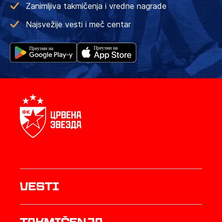
Zanimljiva takmičenja i vredne nagrade
Najsvežije vesti i meč centar
Vesti