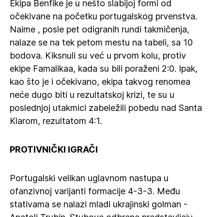
Ekipa Benfike je u nešto slabijoj formi od
očekivane na početku portugalskog prvenstva.
Naime , posle pet odigranih rundi takmičenja,
nalaze se na tek petom mestu na tabeli, sa 10
bodova. Kiksnuli su već u prvom kolu, protiv
ekipe Famalikaa, kada su bili poraženi 2:0. Ipak,
kao što je i očekivano, ekipa takvog renomea
neće dugo biti u rezultatskoj krizi, te su u
poslednjoj utakmici zabeležili pobedu nad Santa
Klarom, rezultatom 4:1.
PROTIVNIČKI IGRAČI
Portugalski velikan uglavnom nastupa u
ofanzivnoj varijanti formacije 4-3-3. Među
stativama se nalazi mladi ukrajinski golman -