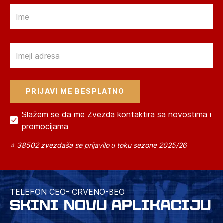
Email
Email
Slažem se da me Zvezda kontaktira sa novostima i
promocijama
⭐ 38502 zvezdaša se prijavilo u toku sezone 2025/26
TELEFON CEO- CRVENO-BEO
SKINI NOVU APLIKACIJU