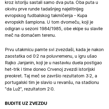
kroz istoriju sastali samo dva puta. Oba puta u
okviru prve runde tadašnjeg najelitnijeg
evropskog fudbalskog takmičenja - Kupa
evropskih šampiona. U tom dvomeču, koji je
odigran u sezoni 1984/1985, obe ekipe su slavile
meč na domaćem terenu.
Prvu utakmicu pamte svi zvezdaši, kada je nakon
zaostatka od 0:2 na poluvremenu, u igru ušao
Rajko Janjanin, koji je u nastavku duela postigao
het-trik i time doneo Crvenoj zvezdi istorijski
preokret. Taj meč se završio rezultatom 3:2, a
portugalski tim je slavio u revanšu, na stadionu
"da Luž", rezultatom 2:0.
BUDITE UZ ZVEZDU