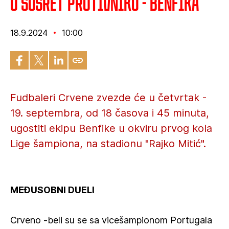
U susret protivniku - Benfika
18.9.2024
10:00
Fudbaleri Crvene zvezde će u četvrtak -
19. septembra, od 18 časova i 45 minuta,
ugostiti ekipu Benfike u okviru prvog kola
Lige šampiona, na stadionu "Rajko Mitić".
MEĐUSOBNI DUELI
Crveno -beli su se sa vicešampionom Portugala