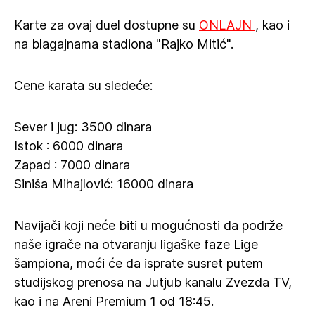
Karte za ovaj duel dostupne su
ONLAJN
, kao i
na blagajnama stadiona "Rajko Mitić".
Cene karata su sledeće:
Sever i jug: 3500 dinara
Istok : 6000 dinara
Zapad : 7000 dinara
Siniša Mihajlović: 16000 dinara
Navijači koji neće biti u mogućnosti da podrže
naše igrače na otvaranju ligaške faze Lige
šampiona, moći će da isprate susret putem
studijskog prenosa na Jutjub kanalu Zvezda TV,
kao i na Areni Premium 1 od 18:45.