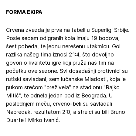
FORMA EKIPA
Crvena zvezda je prva na tabeli u Superligi Srbije.
Posle sedam odigranih kola imaju 19 bodova,
šest pobeda, te jednu nerešenu utakmicu. Gol
razlika našeg tima iznosi 21:4, što dovoljno
govori o kvalitetu igre koji pruža naš tim na
početku ove sezone. Svi dosadašnji protivnici su
rutiski savladani, sem lučanske Mladosti, koja je
pukom srećom "preživela" na stadionu "Rajko
Mitić", te odnela jedan bod iz Beograda. U
poslednjem meču, crveno-beli su savladali
Napredak, rezultatom 2:0, a strelci su bili Bruno
Duarte i Mirko Ivanić.