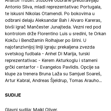
Anatoli Trubin. Stubove odbrane predstavljaju
Antonio Silva, mladi reprezentativac Portugala,
te iskusni Nikolas Otamendi. Po bokovima u
odbrani delaju Aleksandar Bah i Alvaro Kareras,
bivši igrač Mančester Junajteda. Vezni red pod
kontrolom drže Florentino Luis u sredini, te Orkan
Kokču i Bendžamin Rolhajser po širini. U
najofanzivnijoj liniji igraju: prekaljena zvezda
svetskog fudbala - Anhel Di Marija, turski
reprezentativac - Kerem Akturkoglu i stameni
grčki centarfor - Evangelos Pavlidis. Opcije sa
klupe za trenera Bruna Laža su Samjuel Soareš,
Artur Kabral, Andreas Šjeldrup, Tomas Arauho...
SUDIJE
Glavni sudija: Majkl Oliver.