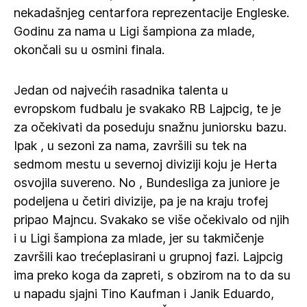
nekadašnjeg centarfora reprezentacije Engleske.
Godinu za nama u Ligi šampiona za mlade,
okončali su u osmini finala.
Jedan od najvećih rasadnika talenta u
evropskom fudbalu je svakako RB Lajpcig, te je
za očekivati da poseduju snažnu juniorsku bazu.
Ipak , u sezoni za nama, završili su tek na
sedmom mestu u severnoj diviziji koju je Herta
osvojila suvereno. No , Bundesliga za juniore je
podeljena u četiri divizije, pa je na kraju trofej
pripao Majncu. Svakako se više očekivalo od njih
i u Ligi šampiona za mlade, jer su takmičenje
završili kao trećeplasirani u grupnoj fazi. Lajpcig
ima preko koga da zapreti, s obzirom na to da su
u napadu sjajni Tino Kaufman i Janik Eduardo,