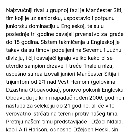
Najzvučniji rival u grupnoj fazi je Mančester Siti,
tim koji je uz seniorsku, uspostavio i potpunu
juniorsku dominaciju u Engleskoj, te su u
poslednje tri godine osvajali prvenstvo za igrače
do 18 godina. Sistem takmičenja u Engleskoj je
takav da su timovi podeljeni na Severnu i Južnu
diviziju, i čiji osvajači igraju veliko kako bi se
utvrdio šampion države. I treće finale u nizu,
uspešno su realizovali juniori Mančester Sitija i
trijumfom od 2:1 nad Vest Hemom (golovima
Džastina Oboavodua), ponovo pokorili Englesku.
Oboavodu je krilni napadač rođen 2006. godine i
nastupa za selekciju do 21 godine, ali će vrlo
verovatno istrčati na teren i protiv našeg tima.
Pretnju našem timu predstavljaće i Džoel Ndala,
kao i Alfi Harison, odnosno Džejden Heski, sin