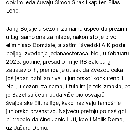
dok im leđa čuvaju Simon Širak i kapiten Elias
Lenc.
Jang Bojs je u sezoni za nama uspeo da prezimi
u Ligi šampiona za mlade, nakon što je prvo
eliminisao Domžale, a zatim i švedski AIK posle
boljeg izvođenja jedanaesteraca. No , u februaru
2023. godine, presudio im je RB Salcburg i
zaustavio ih, premda je utisak da Zvezdu čeka
još jedan ozbiljan rival u juniorskoj konkurenciji.
No , u sezoni za nama, titula im je tek izmakla, pa
je Bazel sa četiri boda više bio osvajač
švajcarske Elitne lige, kako nazivaju tamošnje
juniorsko prvenstvo. Najveću pretnju po naš gol
bi trebalo da čine Janis Luti, kao i Malik Deme,
uz Jašara Demu.