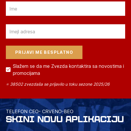
Email
Email
Slažem se da me Zvezda kontaktira sa novostima i
promocijama
⭐ 38502 zvezdaša se prijavilo u toku sezone 2025/26
TELEFON CEO- CRVENO-BEO
SKINI NOVU APLIKACIJU