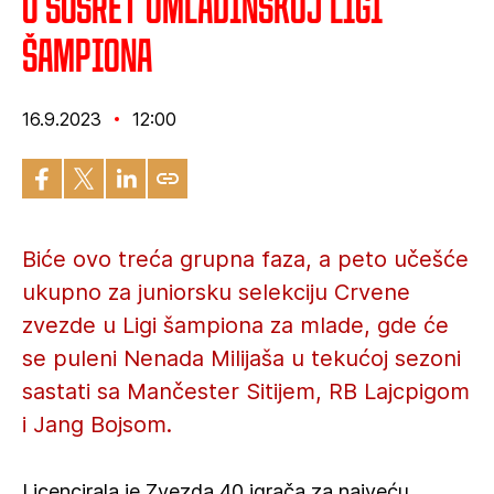
U susret Omladinskoj Ligi
šampiona
16.9.2023
12:00
Biće ovo treća grupna faza, a peto učešće
ukupno za juniorsku selekciju Crvene
zvezde u Ligi šampiona za mlade, gde će
se puleni Nenada Milijaša u tekućoj sezoni
sastati sa Mančester Sitijem, RB Lajcpigom
i Jang Bojsom.
Licencirala je Zvezda 40 igrača za najveću