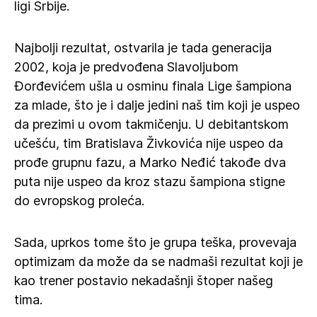
ligi Srbije.
Najbolji rezultat, ostvarila je tada generacija
2002, koja je predvođena Slavoljubom
Đorđevićem ušla u osminu finala Lige šampiona
za mlade, što je i dalje jedini naš tim koji je uspeo
da prezimi u ovom takmičenju. U debitantskom
učešću, tim Bratislava Živkovića nije uspeo da
prođe grupnu fazu, a Marko Neđić takođe dva
puta nije uspeo da kroz stazu šampiona stigne
do evropskog proleća.
Sada, uprkos tome što je grupa teška, provevaja
optimizam da može da se nadmaši rezultat koji je
kao trener postavio nekadašnji štoper našeg
tima.