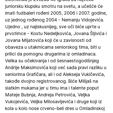
juniorsku klupsku smotru na svetu, a učešće će
imati fudbaleri rođeni 2005, 2006 i 2007. godine,
uz jednog rođenog 2004 - Nemanju Vidojevića.
Ujedno , uz najiskusnijeg, sve oči biće uprte u
prvotimce - Kostu Nedeljkovića, Jovana Šljivića i
Jovana Mijatovića koji će u zavisnosti od
obaveza u utakmicama seniorskog tima, biti u
prilici da pomognu drugarima iz omladinaca.
Velika su očekivanja i od šesnaestogodišnjeg
Andrije Maksimovića koji već sada pravi razliku u
seniorima Grafičara, ali i od Alekseja Vukičevića,
takođe dvojno registrovanog. Biće Milijaš na
slatkim mukama jer u timu ima i talente poput
Mateje Bubnja, Andreja Petrovića, Veljka
Vukojevića, Veljka Milosavljevića i druge koji iz
kola u kolo nose crveno-beli dres u Omladinskoj