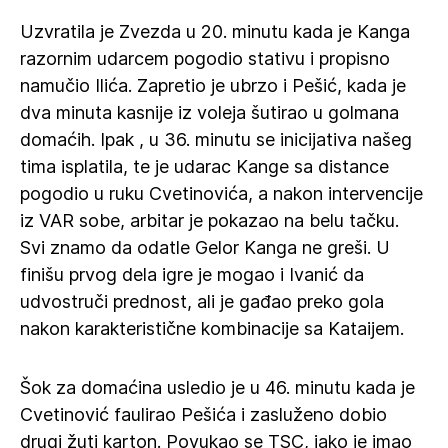
Uzvratila je Zvezda u 20. minutu kada je Kanga
razornim udarcem pogodio stativu i propisno
namučio Ilića. Zapretio je ubrzo i Pešić, kada je
dva minuta kasnije iz voleja šutirao u golmana
domaćih. Ipak , u 36. minutu se inicijativa našeg
tima isplatila, te je udarac Kange sa distance
pogodio u ruku Cvetinovića, a nakon intervencije
iz VAR sobe, arbitar je pokazao na belu tačku.
Svi znamo da odatle Gelor Kanga ne greši. U
finišu prvog dela igre je mogao i Ivanić da
udvostruči prednost, ali je gađao preko gola
nakon karakteristične kombinacije sa Kataijem.
Šok za domaćina usledio je u 46. minutu kada je
Cvetinović faulirao Pešića i zasluženo dobio
drugi žuti karton. Povukao se TSC, iako je imao