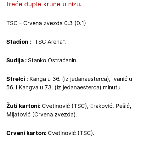
treće duple krune u nizu.
TSC - Crvena zvezda 0:3 (0:1)
Stadion :
"TSC Arena".
Sudija :
Stanko Ostraćanin.
Strelci :
Kanga u 36. (iz jedanaesterca), Ivanić u
56. i Kangva u 73. (iz jedanaesterca) minutu.
Žuti kartoni:
Cvetinović (TSC), Eraković, Pešić,
Mijatović (Crvena zvezda).
Crveni karton:
Cvetinović (TSC).