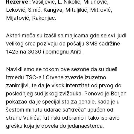
Rezerve :
Vasiljević, L. Nikolić, Milunović,
Leković, Srnić, Kangva, Mituljikić, Mitrović,
Mijatović, Rakonjac.
Akteri meča su izašli sa majicama gde se svi ljudi
velikog srca pozivaju da pošalju SMS sadržine
1425 na 3030 i pomognu Aniti.
Navikli smo se tokom ove sezone da su dueli
između TSC-a i Crvene zvezde izuzetno
zanimljivi, te da je visok intenzitet od prvog do
poslednjeg sudijskog zvižduka. Ponovo je Borjan
pokazao da je specijalista za penale, kada je u
šestom minutu udarac sa"kreča" upućen od
strane Vukića, rutinski odbranio i tako ispravio
grešku koja je dovela do jedanaesterca.