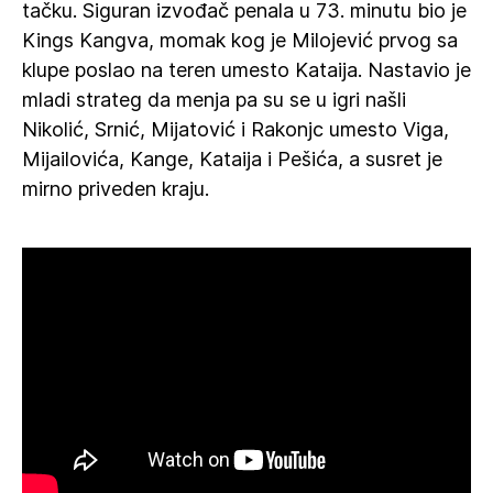
tačku. Siguran izvođač penala u 73. minutu bio je
Kings Kangva, momak kog je Milojević prvog sa
klupe poslao na teren umesto Kataija. Nastavio je
mladi strateg da menja pa su se u igri našli
Nikolić, Srnić, Mijatović i Rakonjc umesto Viga,
Mijailovića, Kange, Kataija i Pešića, a susret je
mirno priveden kraju.