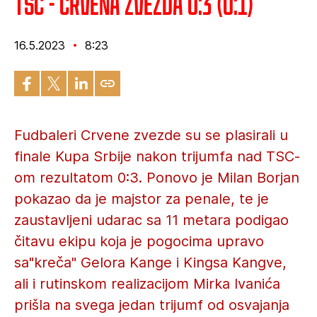
TSC - Crvena zvezda 0:3 (0:1)
16.5.2023
8:23
Fudbaleri Crvene zvezde su se plasirali u
finale Kupa Srbije nakon trijumfa nad TSC-
om rezultatom 0:3. Ponovo je Milan Borjan
pokazao da je majstor za penale, te je
zaustavljeni udarac sa 11 metara podigao
čitavu ekipu koja je pogocima upravo
sa"kreča" Gelora Kange i Kingsa Kangve,
ali i rutinskom realizacijom Mirka Ivanića
prišla na svega jedan trijumf od osvajanja