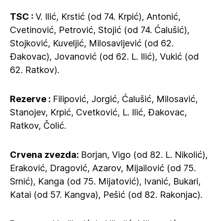
TSC :
V. Ilić, Krstić (od 74. Krpić), Antonić,
Cvetinović, Petrović, Stojić (od 74. Ćalušić),
Stojković, Kuveljić, Milosavljević (od 62.
Đakovac), Jovanović (od 62. L. Ilić), Vukić (od
62. Ratkov).
Rezerve :
Filipović, Jorgić, Ćalušić, Milosavić,
Stanojev, Krpić, Cvetković, L. Ilić, Đakovac,
Ratkov, Čolić.
Crvena zvezda:
Borjan, Vigo (od 82. L. Nikolić),
Eraković, Dragović, Azarov, Mijailović (od 75.
Srnić), Kanga (od 75. Mijatović), Ivanić, Bukari,
Katai (od 57. Kangva), Pešić (od 82. Rakonjac).