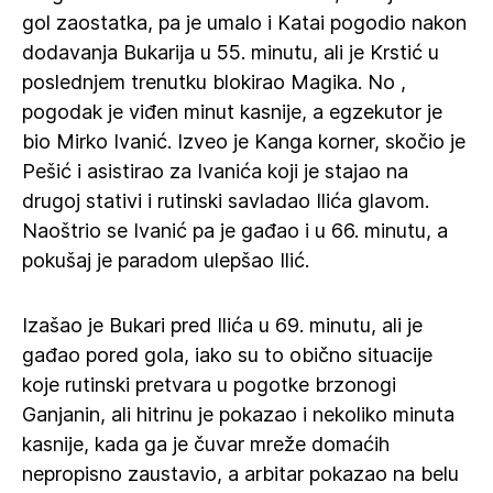
gol zaostatka, pa je umalo i Katai pogodio nakon
dodavanja Bukarija u 55. minutu, ali je Krstić u
poslednjem trenutku blokirao Magika. No ,
pogodak je viđen minut kasnije, a egzekutor je
bio Mirko Ivanić. Izveo je Kanga korner, skočio je
Pešić i asistirao za Ivanića koji je stajao na
drugoj stativi i rutinski savladao Ilića glavom.
Naoštrio se Ivanić pa je gađao i u 66. minutu, a
pokušaj je paradom ulepšao Ilić.
Izašao je Bukari pred Ilića u 69. minutu, ali je
gađao pored gola, iako su to obično situacije
koje rutinski pretvara u pogotke brzonogi
Ganjanin, ali hitrinu je pokazao i nekoliko minuta
kasnije, kada ga je čuvar mreže domaćih
nepropisno zaustavio, a arbitar pokazao na belu