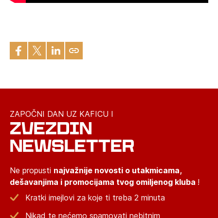
ZAPOČNI DAN UZ KAFICU I
ZVEZDIN
NEWSLETTER
Ne propusti
najvažnije novosti o utakmicama,
dešavanjima i promocijama tvog omiljenog kluba
!
Kratki imejlovi za koje ti treba 2 minuta
Nikad te nećemo spamovati nebitnim