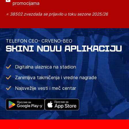
promocijama
⭐ 38502 zvezdaša se prijavilo u toku sezone 2025/26
TELEFON CEO- CRVENO-BEO
SKINI NOVU APLIKACIJU
Digitalna ulaznica na stadion
Zanimljiva takmičenja i vredne nagrade
Najsvežije vesti i meč centar