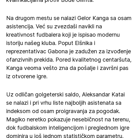
Na drugom mestu se nalazi Gelor Kanga sa osam
asistencija. Već su zvezdaši navikli na
kreativnost fudbalera koji je ispisao modernu
istoriju našeg kluba. Poput Elšnika i
reprezentativac Gabona je zadužen za izvođenje
ofanzivnih prekida. Pored kvalitetnog centaršuta,
Kanga veoma vešto zna da pošalje i završni pas
iz otvorene igre.
Uz odličan golgeterski saldo, Aleksandar Katai
se nalazi i pri vrhu liste najboljih asistenata sa
indeksom od osam proigravanja za pogodak.
Magiko neretko pokazuje nesebičnost na terenu,
dok fudbalskom inteligencijom i preglednom igre
dominira u još jednom statističkom parametru.