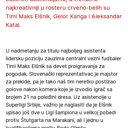
najkreativniji u rosteru crveno-belih su
Timi Maks Elšnik, Gelor Kanga i Aleksandar
Katai.
U nadmetanju za titulu najboljeg asistenta
lidersku poziciju zauzima centralni vezni fudbaler
Timi Maks Elšnik sa devet proigravanja za
pogodak. Slovenački reprezentativac je majstor
za prekide, pa je tako naš tim neretko postizao
golove nakon kornera koje je izvodio igrač sa
brojem 21 na poleđini dresa. Uz asistencije u
Superligi Srbije, važno je naglasiti da je Elšnik
upisao još dve u Ligi šampiona u velikoj pobedi
protiv Štutgarta na Marakani, ali i jednu u
kvalifikacijama protiv Bode Glimta.