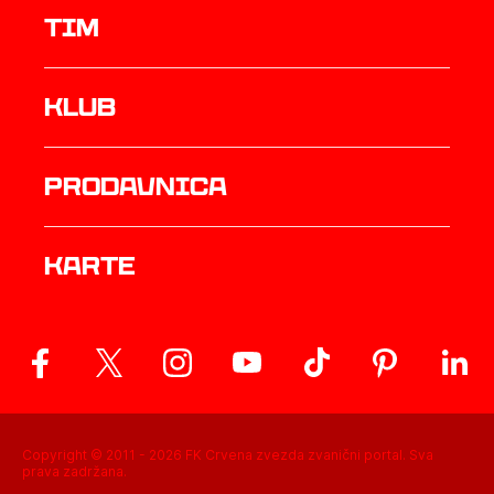
TIM
Klub
prodavnica
Karte
Copyright © 2011 -
2026
FK Crvena zvezda zvanični portal. Sva
prava zadržana.