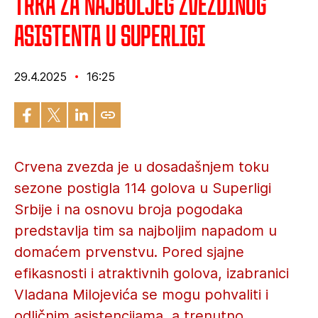
Trka za najboljeg Zvezdinog
asistenta u Superligi
29.4.2025
16:25
Crvena zvezda je u dosadašnjem toku
sezone postigla 114 golova u Superligi
Srbije i na osnovu broja pogodaka
predstavlja tim sa najboljim napadom u
domaćem prvenstvu. Pored sjajne
efikasnosti i atraktivnih golova, izabranici
Vladana Milojevića se mogu pohvaliti i
odličnim asistencijama, a trenutno