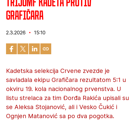
Trijumf kadeta protiv
Grafičara
2.3.2026
15:10
Kadetska selekcija Crvene zvezde je
savladala ekipu Grafičara rezultatom 5:1 u
okviru 19. kola nacionalnog prvenstva. U
listu strelaca za tim Đorđa Rakića upisali su
se Aleksa Stojanović, ali i Vesko Čukić i
Ognjen Matanović sa po dva pogotka.