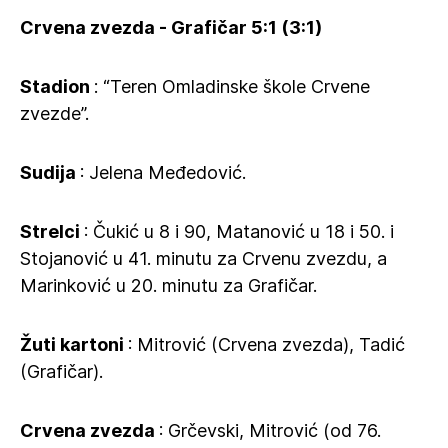
Crvena zvezda - Grafičar 5:1 (3:1)
Stadion
: “Teren Omladinske škole Crvene
zvezde”.
Sudija
: Jelena Međedović.
Strelci
: Čukić u 8 i 90, Matanović u 18 i 50. i
Stojanović u 41. minutu za Crvenu zvezdu, a
Marinković u 20. minutu za Grafičar.
Žuti kartoni
: Mitrović (Crvena zvezda), Tadić
(Grafičar).
Crvena
zvezda
: Grčevski, Mitrović (od 76.