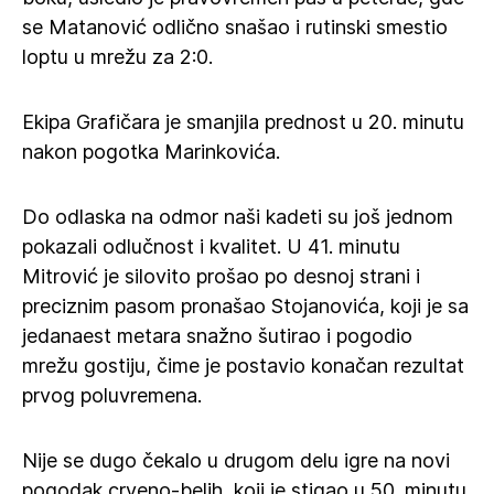
se Matanović odlično snašao i rutinski smestio
loptu u mrežu za 2:0.
Ekipa Grafičara je smanjila prednost u 20. minutu
nakon pogotka Marinkovića.
Do odlaska na odmor naši kadeti su još jednom
pokazali odlučnost i kvalitet. U 41. minutu
Mitrović je silovito prošao po desnoj strani i
preciznim pasom pronašao Stojanovića, koji je sa
jedanaest metara snažno šutirao i pogodio
mrežu gostiju, čime je postavio konačan rezultat
prvog poluvremena.
Nije se dugo čekalo u drugom delu igre na novi
pogodak crveno-belih, koji je stigao u 50. minutu.