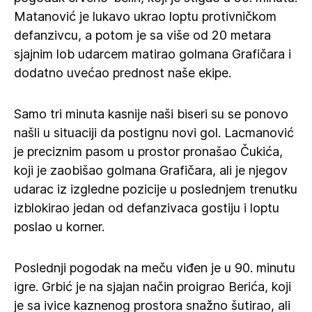
Matanović je lukavo ukrao loptu protivničkom
defanzivcu, a potom je sa više od 20 metara
sjajnim lob udarcem matirao golmana Grafičara i
dodatno uvećao prednost naše ekipe.
Samo tri minuta kasnije naši biseri su se ponovo
našli u situaciji da postignu novi gol. Lacmanović
je preciznim pasom u prostor pronašao Čukića,
koji je zaobišao golmana Grafičara, ali je njegov
udarac iz izgledne pozicije u poslednjem trenutku
izblokirao jedan od defanzivaca gostiju i loptu
poslao u korner.
Poslednji pogodak na meču viđen je u 90. minutu
igre. Grbić je na sjajan način proigrao Berića, koji
je sa ivice kaznenog prostora snažno šutirao, ali