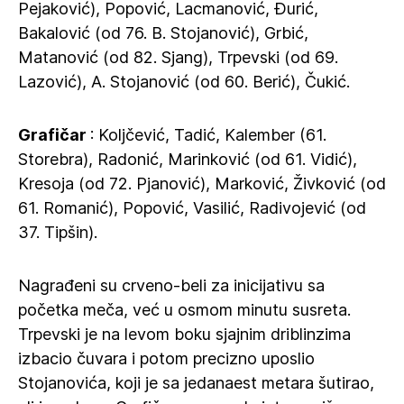
Pejaković), Popović, Lacmanović, Đurić,
Bakalović (od 76. B. Stojanović), Grbić,
Matanović (od 82. Sjang), Trpevski (od 69.
Lazović), A. Stojanović (od 60. Berić), Čukić.
Grafičar
: Koljčević, Tadić, Kalember (61.
Storebra), Radonić, Marinković (od 61. Vidić),
Kresoja (od 72. Pjanović), Marković, Živković (od
61. Romanić), Popović, Vasilić, Radivojević (od
37. Tipšin).
Nagrađeni su crveno-beli za inicijativu sa
početka meča, već u osmom minutu susreta.
Trpevski je na levom boku sjajnim driblinzima
izbacio čuvara i potom precizno uposlio
Stojanovića, koji je sa jedanaest metara šutirao,