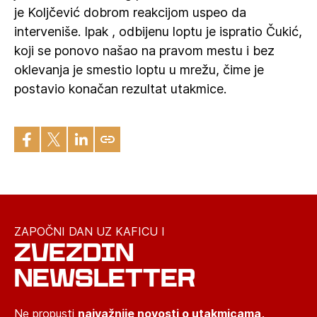
je Koljčević dobrom reakcijom uspeo da
interveniše. Ipak , odbijenu loptu je ispratio Čukić,
koji se ponovo našao na pravom mestu i bez
oklevanja je smestio loptu u mrežu, čime je
postavio konačan rezultat utakmice.
ZAPOČNI DAN UZ KAFICU I
ZVEZDIN
NEWSLETTER
Ne propusti
najvažnije novosti o utakmicama,