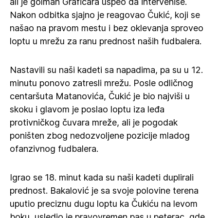
ali je golman Grafičara uspeo da interveniše.
Nakon odbitka sjajno je reagovao Čukić, koji se
našao na pravom mestu i bez oklevanja sproveo
loptu u mrežu za ranu prednost naših fudbalera.
Nastavili su naši kadeti sa napadima, pa su u 12.
minutu ponovo zatresli mrežu. Posle odličnog
centaršuta Matanovića, Čukić je bio najviši u
skoku i glavom je poslao loptu iza leđa
protivničkog čuvara mreže, ali je pogodak
poništen zbog nedozvoljene pozicije mladog
ofanzivnog fudbalera.
Igrao se 18. minut kada su naši kadeti duplirali
prednost. Bakalović je sa svoje polovine terena
uputio preciznu dugu loptu ka Čukiću na levom
boku, usledio je pravovremen pas u peterac, gde