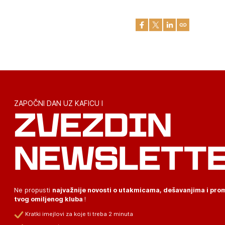
ZAPOČNI DAN UZ KAFICU I
ZVEZDIN
NEWSLETT
Ne propusti
najvažnije novosti o utakmicama, dešavanjima i pr
tvog omiljenog kluba
!
Kratki imejlovi za koje ti treba 2 minuta