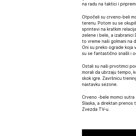
na radu na taktici i priprem
Otpočeli su crveno-beli m
terenu. Potom su se okupil
sprintevi na kratkim relaci
zelene i bele, a izabranic
to vreme naši golmani na d
Oni su preko ograde koja v
su se fantastično snašli i o
Ostali su naši prvotimci po
morali da ubrzaju tempo, 
skok igre. Završnicu trenin
nastavku sezone.
Crveno -bele momci sutra 
Slaska, a direktan prenos 
Zvezda TV-u.