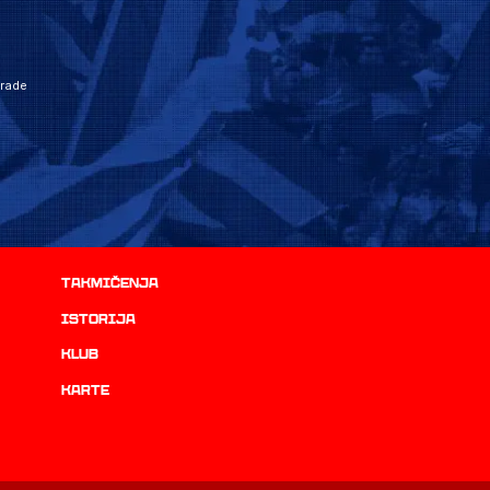
grade
Takmičenja
istorija
Klub
Karte