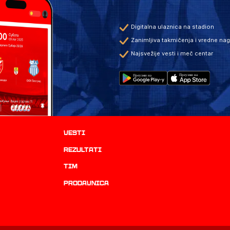
Digitalna ulaznica na stadion
Zanimljiva takmičenja i vredne na
Najsvežije vesti i meč centar
Vesti
rezultati
TIM
prodavnica