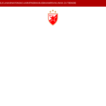
EJ
ČLANARINA
FONDACIJA
PARTNERI
KARIJERA
KAMPOVI
KLINIKA ZA TRENERE
ISTORIJA