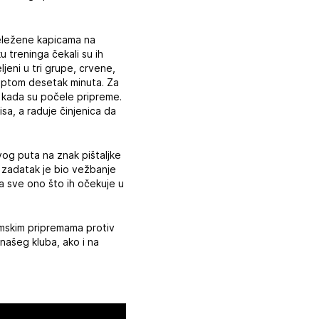
beležene kapicama na
 treninga čekali su ih
ljeni u tri grupe, crvene,
 loptom desetak minuta. Za
d kada su počele pripreme.
sa, a raduje činjenica da
ovog puta na znak pištaljke
 zadatak je bio vežbanje
za sve ono što ih očekuje u
mskim pripremama protiv
našeg kluba, ako i na