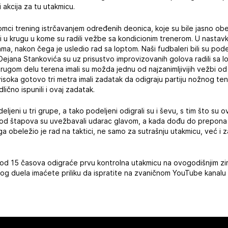
i akcija za tu utakmicu.
omci trening istrčavanjem određenih deonica, koje su bile jasno o
i u krugu u kome su radili vežbe sa kondicionim trenerom. U nastavku
jama, nakon čega je usledio rad sa loptom. Naši fudbaleri bili su pode
i Dejana Stankovića su uz prisustvo improvizovanih golova radili sa
rugom delu terena imali su možda jednu od najzanimljivijih vežbi o
isoka gotovo tri metra imali zadatak da odigraju partiju nožnog teni
dlično ispunili i ovaj zadatak.
deljeni u tri grupe, a tako podeljeni odigrali su i ševu, s tim što su 
kod štapova su uvežbavali udarac glavom, a kada dođu do prepona
ga obeležio je rad na taktici, ne samo za sutrašnju utakmicu, već i 
od 15 časova odigraće prvu kontrolna utakmicu na ovogodišnjim zi
tog duela imaćete priliku da ispratite na zvaničnom YouTube kanalu 