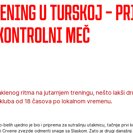
rening u Turskoj – P
 kontrolni meč
lenog ritma na jutarnjem treningu, nešto lakši dru
 kluba od 18 časova po lokalnom vremenu.
belih ujedno je bio i priprema za sutrašnju utakmicu, tačnije prvi k
i Crvene zvezde odmeriti snage sa Slaskom. Zato je drugi današnji