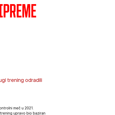
ripreme
gi trening odradili
ontrolni meč u 2021.
 trening upravo bio baziran