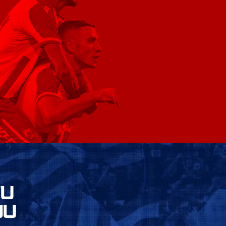
VU
JU