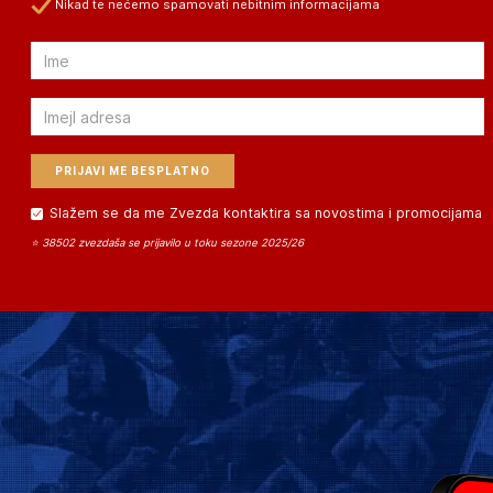
Nikad te nećemo spamovati nebitnim informacijama
Email
Email
Slažem se da me Zvezda kontaktira sa novostima i promocijama
⭐ 38502 zvezdaša se prijavilo u toku sezone 2025/26