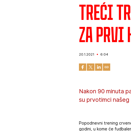
Treći t
za prvi
20.1.2021
6:04
Nakon 90 minuta pak
su prvotimci našeg
Popodnevni trening crveno-
godini, u kome će fudbaler