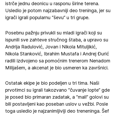
istrče jednu deonicu u rasponu širine terena.
Usledio je potom najzabavniji deo treninga, jer su
igrači igrali popularnu “ševu” u tri grupe.
Posebnu pažnju privukli su mladi igrači koji su
ispunili sve zahteve stručnog štaba, a upravo su
Andrija Radulović, Jovan i Nikola Mituljikić,
Nikola Stanković, Ibrahim Mustafa i Andrej Đurić
radili izdvojeno sa pomoćnim trenerom Nenadom
Milijašem, a akcenat je bio usmeren ka završnici.
Ostatak ekipe je bio podeljen u tri tima. Naši
prvotimci su igrali takozvano “čuvanje lopte” gde
je posed bio primaran zadatak, a “mali” golovi su
bili postavljeni kao poseban uslov u vežbi. Posle
toga usledio je najzanimljiviji deo treneninga. Šef