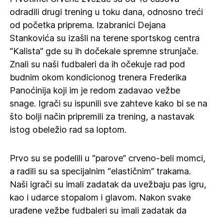
odradili drugi trening u toku dana, odnosno treći
od početka priprema. Izabranici Dejana
Stankovića su izašli na terene sportskog centra
“Kalista” gde su ih dočekale spremne strunjače.
Znali su naši fudbaleri da ih očekuje rad pod
budnim okom kondicionog trenera Frederika
Panoćinija koji im je redom zadavao vežbe
snage. Igrači su ispunili sve zahteve kako bi se na
što bolji način pripremili za trening, a nastavak
istog obeležio rad sa loptom.
Prvo su se podelili u “parove” crveno-beli momci,
a radili su sa specijalnim “elastičnim” trakama.
Naši igrači su imali zadatak da uvežbaju pas igru,
kao i udarce stopalom i glavom. Nakon svake
urađene vežbe fudbaleri su imali zadatak da