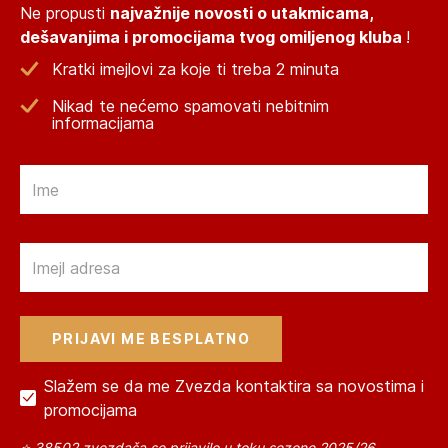
Ne propusti
najvažnije novosti o utakmicama,
dešavanjima i promocijama tvog omiljenog kluba
!
Kratki imejlovi za koje ti treba 2 minuta
Nikad te nećemo spamovati nebitnim
informacijama
Email
Email
Slažem se da me Zvezda kontaktira sa novostima i
promocijama
⭐ 38502 zvezdaša se prijavilo u toku sezone 2025/26