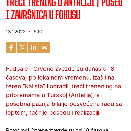
Treći trening u Antaliji | Posed
i završnica u fokusu
13.1.2022
6:50
Fudbaleri Crvene zvezde su danas u 18
časova, po lokalnom vremenu, izašli na
teren “Kalista” i odradili treći trenening na
pripremama u Turskoj (Antalija), a
posebna pažnja bila je posvećena radu sa
loptom, tačnije posedu i realizaciji.
Prvotimci Crvene zvezde su od 18 časova