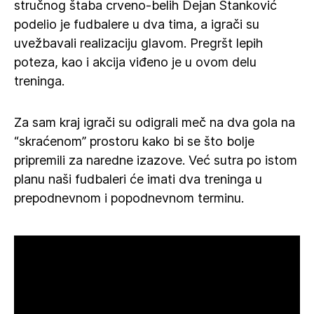
stručnog štaba crveno-belih Dejan Stanković
podelio je fudbalere u dva tima, a igrači su
uvežbavali realizaciju glavom. Pregršt lepih
poteza, kao i akcija viđeno je u ovom delu
treninga.
Za sam kraj igrači su odigrali meč na dva gola na
“skraćenom” prostoru kako bi se što bolje
pripremili za naredne izazove. Već sutra po istom
planu naši fudbaleri će imati dva treninga u
prepodnevnom i popodnevnom terminu.