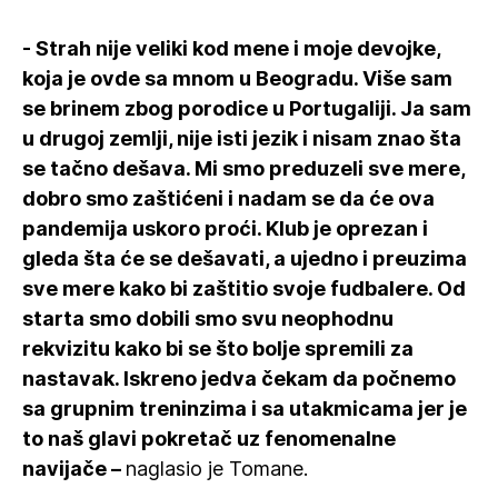
- Strah nije veliki kod mene i moje devojke,
koja je ovde sa mnom u Beogradu. Više sam
se brinem zbog porodice u Portugaliji. Ja sam
u drugoj zemlji, nije isti jezik i nisam znao šta
se tačno dešava. Mi smo preduzeli sve mere,
dobro smo zaštićeni i nadam se da će ova
pandemija uskoro proći. Klub je oprezan i
gleda šta će se dešavati, a ujedno i preuzima
sve mere kako bi zaštitio svoje fudbalere. Od
starta smo dobili smo svu neophodnu
rekvizitu kako bi se što bolje spremili za
nastavak. Iskreno jedva čekam da počnemo
sa grupnim treninzima i sa utakmicama jer je
to naš glavi pokretač uz fenomenalne
navijače –
naglasio je Tomane.