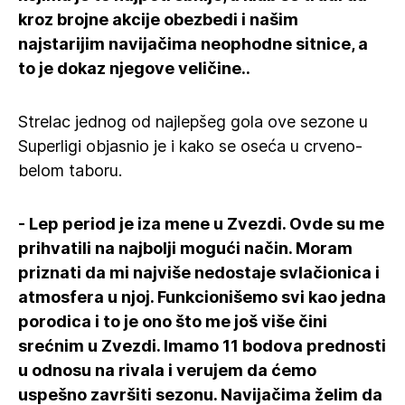
kroz brojne akcije obezbedi i našim
najstarijim navijačima neophodne sitnice, a
to je dokaz njegove veličine..
Strelac jednog od najlepšeg gola ove sezone u
Superligi objasnio je i kako se oseća u crveno-
belom taboru.
- Lep period je iza mene u Zvezdi. Ovde su me
prihvatili na najbolji mogući način. Moram
priznati da mi najviše nedostaje svlačionica i
atmosfera u njoj. Funkcionišemo svi kao jedna
porodica i to je ono što me još više čini
srećnim u Zvezdi. Imamo 11 bodova prednosti
u odnosu na rivala i verujem da ćemo
uspešno završiti sezonu. Navijačima želim da