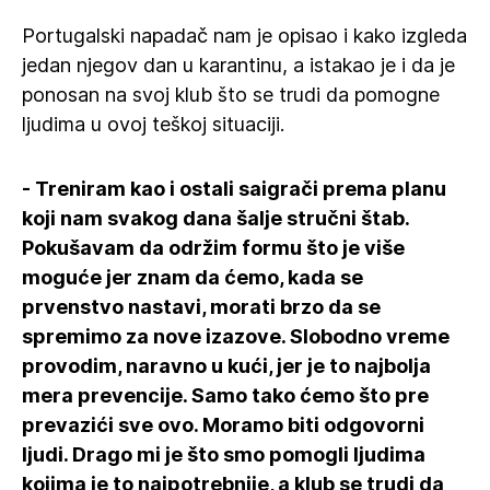
Portugalski napadač nam je opisao i kako izgleda
jedan njegov dan u karantinu, a istakao je i da je
ponosan na svoj klub što se trudi da pomogne
ljudima u ovoj teškoj situaciji.
- Treniram kao i ostali saigrači prema planu
koji nam svakog dana šalje stručni štab.
Pokušavam da održim formu što je više
moguće jer znam da ćemo, kada se
prvenstvo nastavi, morati brzo da se
spremimo za nove izazove. Slobodno vreme
provodim, naravno u kući, jer je to najbolja
mera prevencije. Samo tako ćemo što pre
prevazići sve ovo. Moramo biti odgovorni
ljudi. Drago mi je što smo pomogli ljudima
kojima je to najpotrebnije, a klub se trudi da