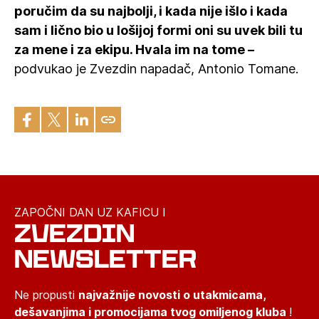
poručim da su najbolji, i kada nije išlo i kada
sam i lično bio u lošijoj formi oni su uvek bili tu
za mene i za ekipu. Hvala im na tome –
podvukao je Zvezdin napadač, Antonio Tomane.
ZAPOČNI DAN UZ KAFICU I
ZVEZDIN
NEWSLETTER
Ne propusti
najvažnije novosti o utakmicama,
dešavanjima i promocijama tvog omiljenog kluba
!