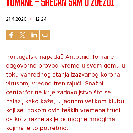
Tomane – Srećan sam u Zvezdi
21.4.2020
12:24
Portugalski napadač Antotnio Tomane
odgovorno provodi vreme u svom domu u
toku vanrednog stanja izazvanog korona
virusom, vredno trenirajući. Snažni
centarfor ne krije zadovoljstvo što se
nalazi, kako kaže, u jednom velikom klubu
koji se i tokom ovih teških vremena trudi
da kroz razne akije pomogne mnogima
kojima je to potrebno.