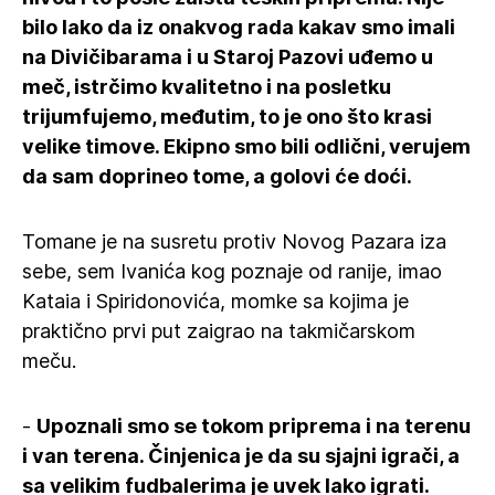
bilo lako da iz onakvog rada kakav smo imali
na Divičibarama i u Staroj Pazovi uđemo u
meč, istrčimo kvalitetno i na posletku
trijumfujemo, međutim, to je ono što krasi
velike timove. Ekipno smo bili odlični, verujem
da sam doprineo tome, a golovi će doći.
Tomane je na susretu protiv Novog Pazara iza
sebe, sem Ivanića kog poznaje od ranije, imao
Kataia i Spiridonovića, momke sa kojima je
praktično prvi put zaigrao na takmičarskom
meču.
-
Upoznali smo se tokom priprema i na terenu
i van terena. Činjenica je da su sjajni igrači, a
sa velikim fudbalerima je uvek lako igrati.