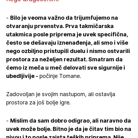
-
Bilo je veoma važno da trijumfujemo na
otvaranju prvenstva. Prva takmičarska
utakmica posle priprema je uvek specifična,
često se dešavaju iznenađenja, ali smo i više
nego ozbiljno pristupili duelu i nismo ostvarili
prostora za neželjen rezultat. Smatram da
ćemo iz meča u meč delovati sve sigurnije i
ubedljivije -
počinje Tomane.
Zadovoljan je svojim nastupom, ali ostavlja
prostora za još bolje igre.
-
Mislim da sam dobro odigrao, ali naravno da
uvek može bolje. Bitno je da je čitav tim bio na
nivou i to posle zaista teških priprema. Nije