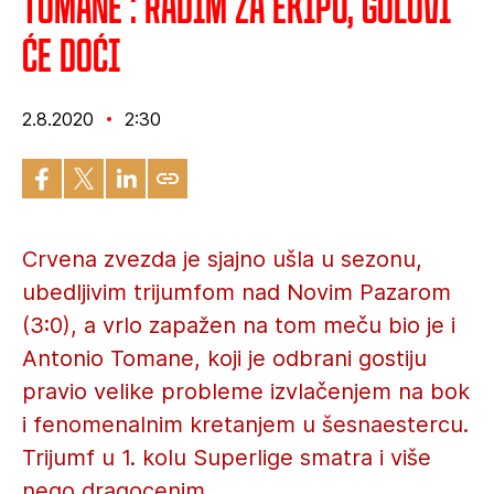
Tomane : Radim za ekipu, golovi
će doći
2.8.2020
2:30
Crvena zvezda je sjajno ušla u sezonu,
ubedljivim trijumfom nad Novim Pazarom
(3:0), a vrlo zapažen na tom meču bio je i
Antonio Tomane, koji je odbrani gostiju
pravio velike probleme izvlačenjem na bok
i fenomenalnim kretanjem u šesnaestercu.
Trijumf u 1. kolu Superlige smatra i više
nego dragocenim.