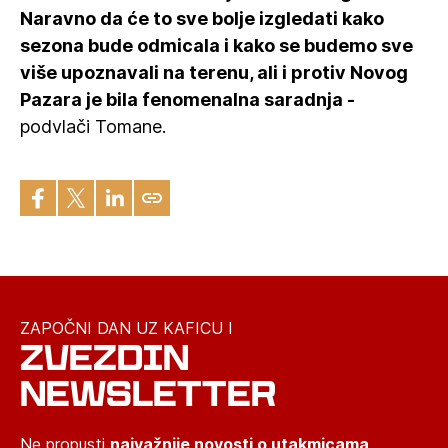
Naravno da će to sve bolje izgledati kako
sezona bude odmicala i kako se budemo sve
više upoznavali na terenu, ali i protiv Novog
Pazara je bila fenomenalna saradnja -
podvlači Tomane.
ZAPOČNI DAN UZ KAFICU I
ZVEZDIN
NEWSLETTER
Ne propusti
najvažnije novosti o utakmicama,