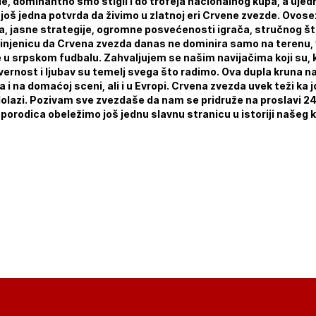
le, dominantno smo stigli i do trofeja nacionalnog kupa, a uje
 još jedna potvrda da živimo u zlatnoj eri Crvene zvezde. Ovos
, jasne strategije, ogromne posvećenosti igrača, stručnog šta
injenicu da Crvena zvezda danas ne dominira samo na terenu, v
 u srpskom fudbalu. Zahvaljujem se našim navijačima koji su, ka
 vernost i ljubav su temelj svega što radimo. Ova dupla kruna 
 na domaćoj sceni, ali i u Evropi. Crvena zvezda uvek teži ka j
dolazi. Pozivam sve zvezdaše da nam se pridruže na proslavi 24
 porodica obeležimo još jednu slavnu stranicu u istoriji našeg 