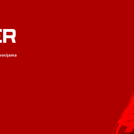
ER
omocijama