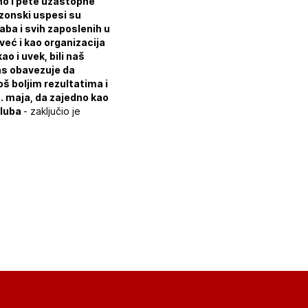
dno i pete uzastopne
ezonski uspesi su
ba i svih zaposlenih u
eć i kao organizacija
o i uvek, bili naš
nas obavezuje da
oš boljim rezultatima i
. maja, da zajedno kao
kluba
- zaključio je