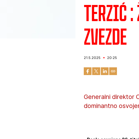
Terzić :
zvezde
21.5.2025
20:25
Generalni direktor
dominantno osvojeno