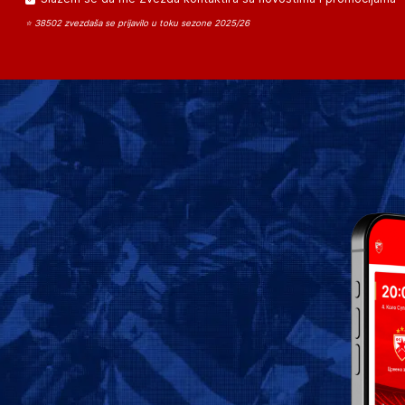
⭐ 38502 zvezdaša se prijavilo u toku sezone 2025/26