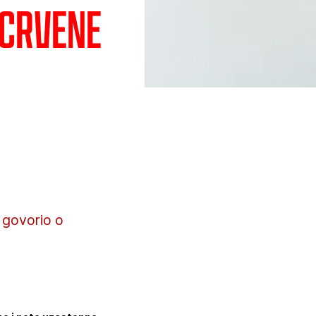
 Crvene
 govorio o