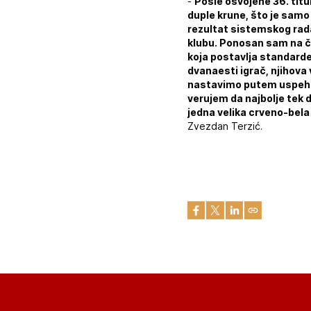
-
Posle osvojene 36. titu
duple krune, što je samo
rezultat sistemskog rada
klubu. Ponosan sam na č
koja postavlja standarde
dvanaesti igrač, njihova
nastavimo putem uspeha i
verujem da najbolje tek 
jedna velika crveno-bela
Zvezdan Terzić.