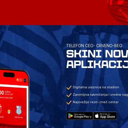
TELEFON CEO- CRVENO-BEO
SKINI NO
APLIKACI
Digitalna ulaznica na stadion
Zanimljiva takmičenja i vredne na
Najsvežije vesti i meč centar