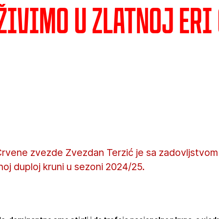
 Živimo u zlatnoj eri
 Crvene zvezde Zvezdan Terzić je sa zadovljstvom
j duploj kruni u sezoni 2024/25.