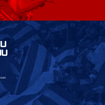
VU
JU
grade