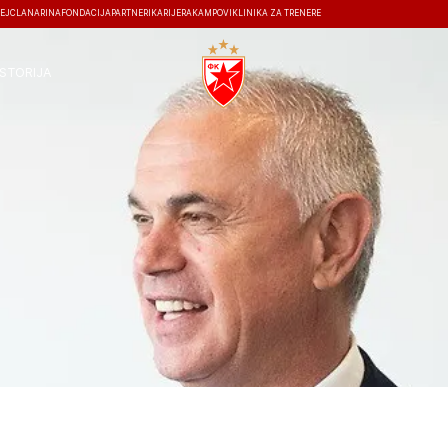
EJ
ČLANARINA
FONDACIJA
PARTNERI
KARIJERA
KAMPOVI
KLINIKA ZA TRENERE
ISTORIJA