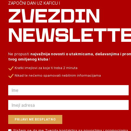
ZAPOČNI DAN UZ KAFICU I
ZVEZDIN
NEWSLETT
Ne propusti
najvažnije novosti o utakmicama, dešavanjima i pr
tvog omiljenog kluba
!
Kratki imejlovi za koje ti treba 2 minuta
Nikad te nećemo spamovati nebitnim informacijama
Email
Email
Slažem se da me Zvezda kontaktira sa novostima i promocijama