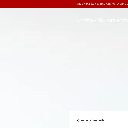
SEZONSKE 2026/27
STADIONSKA TURA
MUZ
VESTI
TAKMIČENJA
REZULTATI
Pogledaj sve vesti