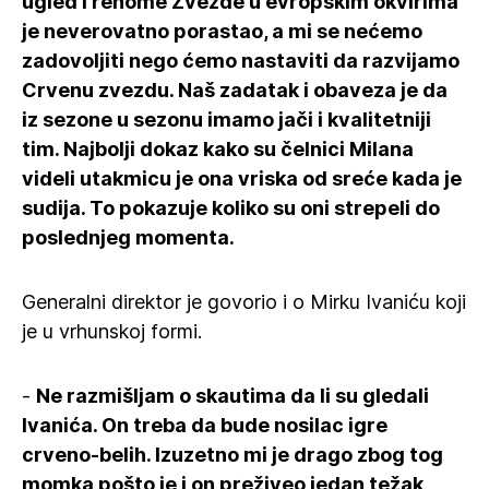
ugled i renome Zvezde u evropskim okvirima
je neverovatno porastao, a mi se nećemo
zadovoljiti nego ćemo nastaviti da razvijamo
Crvenu zvezdu. Naš zadatak i obaveza je da
iz sezone u sezonu imamo jači i kvalitetniji
tim. Najbolji dokaz kako su čelnici Milana
videli utakmicu je ona vriska od sreće kada je
sudija. To pokazuje koliko su oni strepeli do
poslednjeg momenta.
Generalni direktor je govorio i o Mirku Ivaniću koji
je u vrhunskoj formi.
-
Ne razmišljam o skautima da li su gledali
Ivanića. On treba da bude nosilac igre
crveno-belih. Izuzetno mi je drago zbog tog
momka pošto je i on preživeo jedan težak