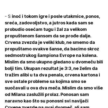
- S
inoć i tokom igre i posle utakmice, ponos,
sreća, zadovoljstvo, a jutros kada sam se
probudio osećam tugu i žal za velikom
propuštenom šansom da se prođe dalje.
Crvena zvezda je veliki klub, ne smemo da
propuštamo ovakve šanse, da bacimo skroz
sedmostrukog šampiona Evrope na kolena.
Mislim da smo ukupno gledano u dvomeču bili
bolji tim. Ukupan rezultat je 3:3, ne želim da
tražim alibi u ta dva penala, crvena kartona i
sve ostale probleme sa kojima smo se
suočavali u ova dva meča. Mislim da smo više
od Milana zaslužili prolaz. Ponosan sam
naravno kao što su ponosni svi navijači
Crvene zvezde na ovaj dvomeč, ali sam