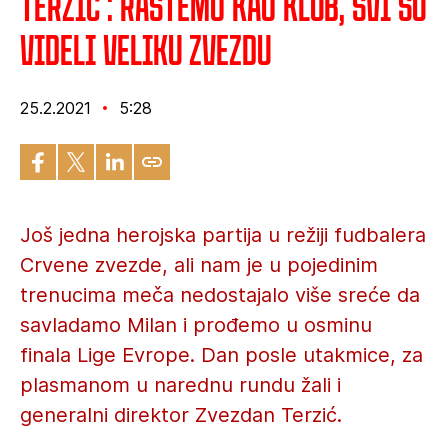
Terzić : Rastemo kao klub, svi su
videli veliku Zvezdu
25.2.2021
5:28
Još jedna herojska partija u režiji fudbalera
Crvene zvezde, ali nam je u pojedinim
trenucima meča nedostajalo više sreće da
savladamo Milan i prođemo u osminu
finala Lige Evrope. Dan posle utakmice, za
plasmanom u narednu rundu žali i
generalni direktor Zvezdan Terzić.