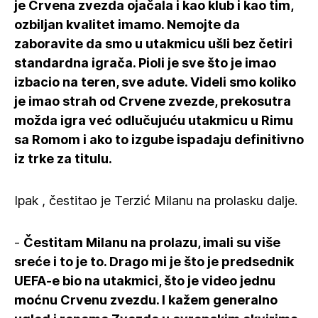
je Crvena zvezda ojačala i kao klub i kao tim,
ozbiljan kvalitet imamo. Nemojte da
zaboravite da smo u utakmicu ušli bez četiri
standardna igrača. Pioli je sve što je imao
izbacio na teren, sve adute. Videli smo koliko
je imao strah od Crvene zvezde, prekosutra
možda igra već odlučujuću utakmicu u Rimu
sa Romom i ako to izgube ispadaju definitivno
iz trke za titulu.
Ipak , čestitao je Terzić Milanu na prolasku dalje.
-
Čestitam Milanu na prolazu, imali su više
sreće i to je to. Drago mi je što je predsednik
UEFA-e bio na utakmici, što je video jednu
moćnu Crvenu zvezdu. I kažem generalno