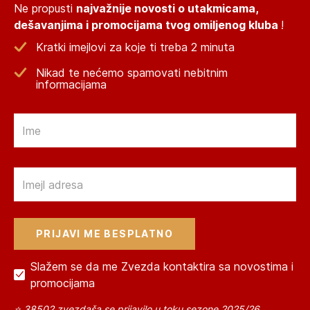
Ne propusti
najvažnije novosti o utakmicama,
dešavanjima i promocijama tvog omiljenog kluba
!
Kratki imejlovi za koje ti treba 2 minuta
Nikad te nećemo spamovati nebitnim
informacijama
Email
Email
Slažem se da me Zvezda kontaktira sa novostima i
promocijama
⭐ 38502 zvezdaša se prijavilo u toku sezone 2025/26