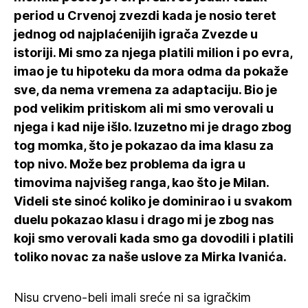
period u Crvenoj zvezdi kada je nosio teret
jednog od najplaćenijih igrača Zvezde u
istoriji. Mi smo za njega platili milion i po evra,
imao je tu hipoteku da mora odma da pokaže
sve, da nema vremena za adaptaciju. Bio je
pod velikim pritiskom ali mi smo verovali u
njega i kad nije išlo. Izuzetno mi je drago zbog
tog momka, što je pokazao da ima klasu za
top nivo. Može bez problema da igra u
timovima najvišeg ranga, kao što je Milan.
Videli ste sinoć koliko je dominirao i u svakom
duelu pokazao klasu i drago mi je zbog nas
koji smo verovali kada smo ga dovodili i platili
toliko novac za naše uslove za Mirka Ivanića.
Nisu crveno-beli imali sreće ni sa igračkim