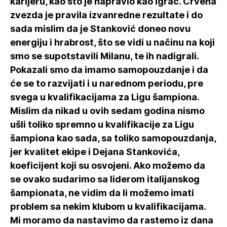
karijeru, kao što je napravio kao igrač. Crvena
zvezda je pravila izvanredne rezultate i do
sada mislim da je Stanković doneo novu
energiju i hrabrost, što se vidi u načinu na koji
smo se supotstavili Milanu, te ih nadigrali.
Pokazali smo da imamo samopouzdanje i da
će se to razvijati i u narednom periodu, pre
svega u kvalifikacijama za Ligu šampiona.
Mislim da nikad u ovih sedam godina nismo
ušli toliko spremno u kvalifikacije za Ligu
šampiona kao sada, sa toliko samopouzdanja,
jer kvalitet ekipe i Dejana Stankovića,
koeficijent koji su osvojeni. Ako možemo da
se ovako sudarimo sa liderom italijanskog
šampionata, ne vidim da li možemo imati
problem sa nekim klubom u kvalifikacijama.
Mi moramo da nastavimo da rastemo iz dana