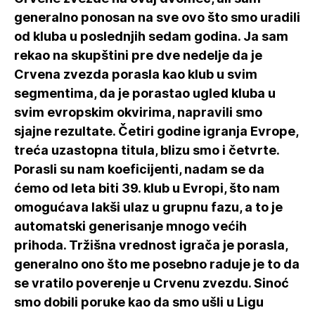
generalno ponosan na sve ovo što smo uradili
od kluba u poslednjih sedam godina. Ja sam
rekao na skupštini pre dve nedelje da je
Crvena zvezda porasla kao klub u svim
segmentima, da je porastao ugled kluba u
svim evropskim okvirima, napravili smo
sjajne rezultate. Četiri godine igranja Evrope,
treća uzastopna titula, blizu smo i četvrte.
Porasli su nam koeficijenti, nadam se da
ćemo od leta biti 39. klub u Evropi, što nam
omogućava lakši ulaz u grupnu fazu, a to je
automatski generisanje mnogo većih
prihoda. Tržišna vrednost igrača je porasla,
generalno ono što me posebno raduje je to da
se vratilo poverenje u Crvenu zvezdu. Sinoć
smo dobili poruke kao da smo ušli u Ligu