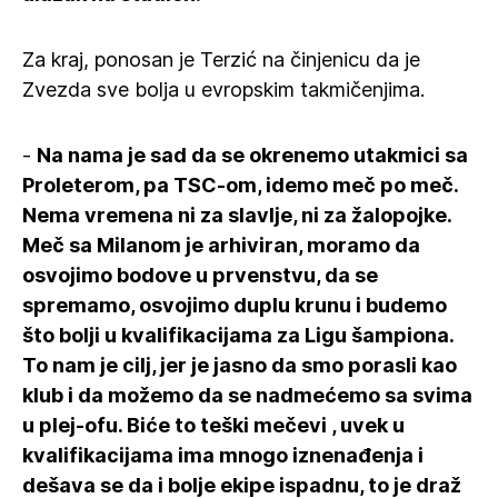
Za kraj, ponosan je Terzić na činjenicu da je
Zvezda sve bolja u evropskim takmičenjima.
-
Na nama je sad da se okrenemo utakmici sa
Proleterom, pa TSC-om, idemo meč po meč.
Nema vremena ni za slavlje, ni za žalopojke.
Meč sa Milanom je arhiviran, moramo da
osvojimo bodove u prvenstvu, da se
spremamo, osvojimo duplu krunu i budemo
što bolji u kvalifikacijama za Ligu šampiona.
To nam je cilj, jer je jasno da smo porasli kao
klub i da možemo da se nadmećemo sa svima
u plej-ofu. Biće to teški mečevi , uvek u
kvalifikacijama ima mnogo iznenađenja i
dešava se da i bolje ekipe ispadnu, to je draž