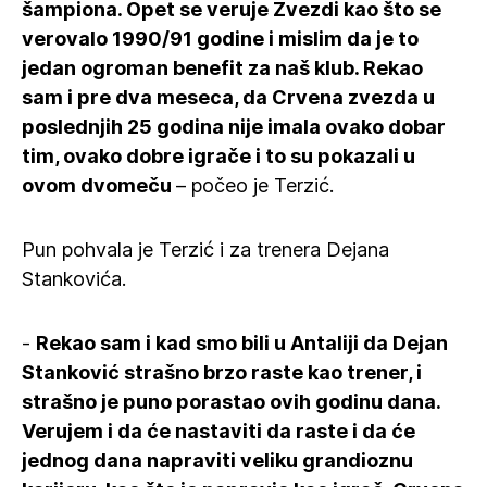
šampiona. Opet se veruje Zvezdi kao što se
verovalo 1990/91 godine i mislim da je to
jedan ogroman benefit za naš klub. Rekao
sam i pre dva meseca, da Crvena zvezda u
poslednjih 25 godina nije imala ovako dobar
tim, ovako dobre igrače i to su pokazali u
ovom dvomeču
– počeo je Terzić.
Pun pohvala je Terzić i za trenera Dejana
Stankovića.
-
Rekao sam i kad smo bili u Antaliji da Dejan
Stanković strašno brzo raste kao trener, i
strašno je puno porastao ovih godinu dana.
Verujem i da će nastaviti da raste i da će
jednog dana napraviti veliku grandioznu