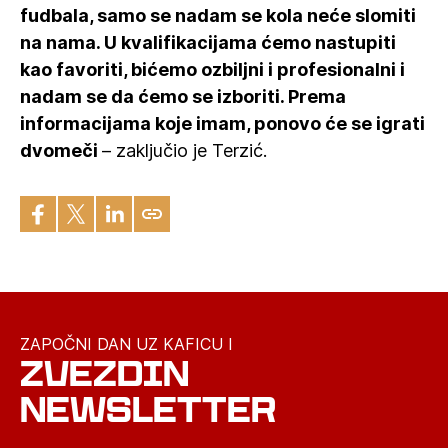
fudbala, samo se nadam se kola neće slomiti
na nama. U kvalifikacijama ćemo nastupiti
kao favoriti, bićemo ozbiljni i profesionalni i
nadam se da ćemo se izboriti. Prema
informacijama koje imam, ponovo će se igrati
dvomeči
– zaključio je Terzić.
ZAPOČNI DAN UZ KAFICU I
ZVEZDIN
NEWSLETTER