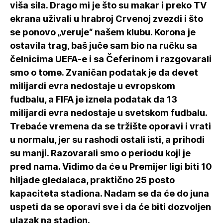
viša sila. Drago mi je što su makar i preko TV
ekrana uživali u hrabroj Crvenoj zvezdi i što
se ponovo „veruje“ našem klubu. Korona je
ostavila trag, baš juče sam bio na ručku sa
čelnicima UEFA-e i sa Čeferinom i razgovarali
smo o tome. Zvaničan podatak je da devet
milijardi evra nedostaje u evropskom
fudbalu, a FIFA je iznela podatak da 13
milijardi evra nedostaje u svetskom fudbalu.
Trebaće vremena da se tržište oporavi i vrati
u normalu, jer su rashodi ostali isti, a prihodi
su manji. Razovarali smo o periodu koji je
pred nama. Vidimo da će u Premijer ligi biti 10
hiljade gledalaca, praktično 25 posto
kapaciteta stadiona. Nadam se da će do juna
uspeti da se oporavi sve i da će biti dozvoljen
ulazak na stadion.