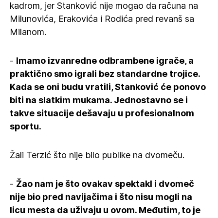
kadrom, jer Stanković nije mogao da računa na
Milunovića, Erakovića i Rodića pred revanš sa
Milanom.
-
Imamo izvanredne odbrambene igrače, a
praktično smo igrali bez standardne trojice.
Kada se oni budu vratili, Stanković će ponovo
biti na slatkim mukama. Jednostavno se i
takve situacije dešavaju u profesionalnom
sportu.
Žali Terzić što nije bilo publike na dvomeču.
-
Žao nam je što ovakav spektakl i dvomeč
nije bio pred navijačima i što nisu mogli na
licu mesta da uživaju u ovom. Međutim, to je