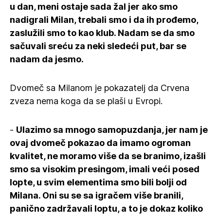
u dan, meni ostaje sada žal jer ako smo
nadigrali Milan, trebali smo i da ih prođemo,
zaslužili smo to kao klub. Nadam se da smo
sačuvali sreću za neki sledeći put, bar se
nadam da jesmo.
Dvomeč sa Milanom je pokazatelj da Crvena
zveza nema koga da se plaši u Evropi.
-
Ulazimo sa mnogo samopuzdanja, jer nam je
ovaj dvomeč pokazao da imamo ogroman
kvalitet, ne moramo više da se branimo, izašli
smo sa visokim presingom, imali veći posed
lopte, u svim elementima smo bili bolji od
Milana. Oni su se sa igračem više branili,
panično zadržavali loptu, a to je dokaz koliko