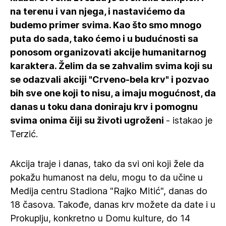
na terenu i van njega, i nastavićemo da
budemo primer svima. Kao što smo mnogo
puta do sada, tako ćemo i u budućnosti sa
ponosom organizovati akcije humanitarnog
karaktera. Želim da se zahvalim svima koji su
se odazvali akciji "Crveno-bela krv" i pozvao
bih sve one koji to nisu, a imaju mogućnost, da
danas u toku dana doniraju krv i pomognu
svima onima čiji su životi ugroženi
- istakao je
Terzić.
Akcija traje i danas, tako da svi oni koji žele da
pokažu humanost na delu, mogu to da učine u
Medija centru Stadiona "Rajko Mitić", danas do
18 časova. Takođe, danas krv možete da date i u
Prokuplju, konkretno u Domu kulture, do 14