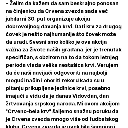
-
Želim da kažem da sam beskrajno ponosan
na činjenicu da Crvena zvezda sada već
jubilarni 30. put organizuje akciju
dobrovoljnog davanja krvi. Dati krv za drugog
čovek je nešto najhumanije što čovek može
da uradi. Svesni smo koliko je ova akcija
važna za živote naših građana, jer je trenutak
specifičan, s obzirom na to da tokom letnjeg
perioda vlada velika nestašica krvi. Verujem
da će naši navijači odgovoriti na najbolji
mogući način i oboriti rekord kada su u
pitanju prikupljene jedinice krvi, posebno
imajući u vidu da je danas Vidovdan, dan
žrtvovanja srpskog naroda. Mi ovom akcijom
"Crveno-bela krv" šaljemo snažnu poruku da
je Crvena zvezda mnogo više od fudbalskog
kluba. Crvena zvezda je uvek bila šampion i