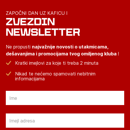
ZAPOČNI DAN UZ KAFICU I
ZVEZDIN
NEWSLETTER
Ne propusti
najvažnije novosti o utakmicama,
dešavanjima i promocijama tvog omiljenog kluba
!
Kratki imejlovi za koje ti treba 2 minuta
Nikad te nećemo spamovati nebitnim
informacijama
Email
Email