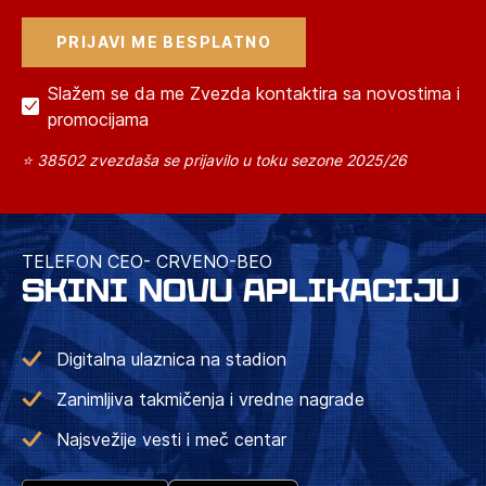
Slažem se da me Zvezda kontaktira sa novostima i
promocijama
⭐ 38502 zvezdaša se prijavilo u toku sezone 2025/26
TELEFON CEO- CRVENO-BEO
SKINI NOVU APLIKACIJU
Digitalna ulaznica na stadion
Zanimljiva takmičenja i vredne nagrade
Najsvežije vesti i meč centar