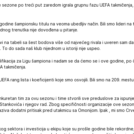
le sezone po treći put zaredom igrala grupnu fazu UEFA takmičenja
 godine šampionsku titulu na veoma ubedljiv način. Bili smo lideri na
jednog trenutka nije dovođena u pitanje.
i na tabeli sa šest bodova više od najvećeg rivala i uveren sam da
 To do sada naš klub nijednom u istoriji nije uspeo.
lifikacija za Ligu šampiona i nadam se da ćemo se i ove godine, po
FA takmičenja.
EFA rang lista i koeficijenti koje smo osvojili. Bili smo na 209. mes
nkuretan tim za ovu sezonu i time stvorili sve preduslove za ispunje
a Stankovića i njegov rad. Zbog specifičnosti organizacije ove sez
ziva dodatni pritisak pred utakmicu sa Omonijom. Ipak , mi smo Crv
og sektora i investicija u ekipu koje su prošle godine bile rekordne