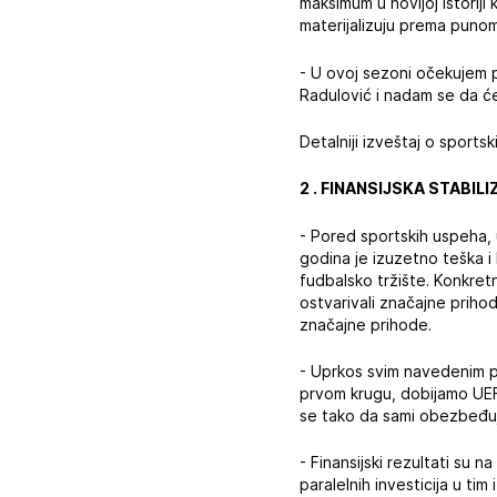
maksimum u novijoj istoriji
materijalizuju prema punom
- U ovoj sezoni očekujem pu
Radulović i nadam se da će
Detalniji izveštaj o sports
2 . FINANSIJSKA STABILI
- Pored sportskih uspeha,
godina je izuzetno teška i 
fudbalsko tržište. Konkretn
ostvarivali značajne priho
značajne prihode.
- Uprkos svim navedenim pr
prvom krugu, dobijamo UEF
se tako da sami obezbeđuj
- Finansijski rezultati su 
paralelnih investicija u tim