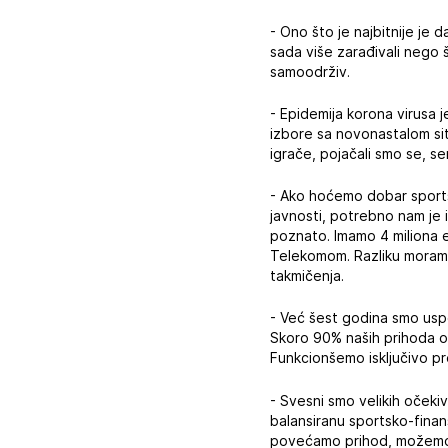
- Ono što je najbitnije je
sada više zarađivali nego št
samoodrživ.
- Epidemija korona virusa j
izbore sa novonastalom sit
igrače, pojačali smo se, s
- Ako hoćemo dobar sports
javnosti, potrebno nam je 
poznato. Imamo 4 miliona 
Telekomom. Razliku moramo
takmičenja.
- Već šest godina smo usp
Skoro 90% naših prihoda o
Funkcionšemo isključivo p
- Svesni smo velikih očeki
balansiranu sportsko-finans
povećamo prihod, možemo i 