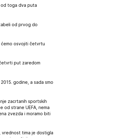
, od toga dva puta
 tabeli od prvog do
 ćemo osvojiti četvrtu
 četvrti put zaredom
tu 2015. godine, a sada smo
nje zacrtanih sportskih
one od strane UEFA, nema
ena zvezda i moramo biti
, vrednost tima je dostigla