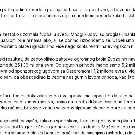
 da petu godinu zaredom poslujemo finansijski pozitivno, a to znači
o smo trošili. To mora biti naš cilj i u narednom periodu kako bi klub
e žestoko uzdrmala fudbal u svetu. Mnogi klubovi su proglasili bankr
uacijom. Nije ni nama lako, ali se borimo i izborićemo se. Uspeli sm
ervisiramo plate i igrački smo više nego konkurentni na evropskom ni
ki rezultat, da zadovoljimo zahteve ogromnog broja Zvezdinih na
između 25 i 30 miliona evra. Od sigurnih prihoda imamo samo 5,2 mili
evra od sponzorskog ugovora sa Gaspromom i 1,2 miliona evra u v
 sami da obezbedimo iz veoma nesigurnih izvora prihoda, kao što s
ešni u tome i dokazali smo da ova uprava ima kapacitet da tako nas
stvarujemo iz inostranstva, nismo na teretu države, nismo na teret
reko računa, bez sive zone i sa zadovoljstvom plaćamo porez u bud
vanja naših navijača, kako na sportskom, tako i na poslovnom plan
ijsku politiku jer je često jedno u koliziji sa drugim. Možemo i da r
da smanjimo plate i bonuse igračima i da smanjimo rashode, i da t