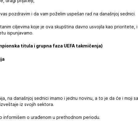
 dragi prijatelji,
 vas pozdravim i da vam poželim uspešan rad na današnjoj sednici.
tanim ciljevima koje je ova skupština davno usvojila kao prioritete
etu ispunjavamo.
ampionska titula i grupna faza UEFA takmičenja)
ija
ja, na današnjoj sednici imamo i jednu novinu, a to je da će i moji sar
izveštaje iz svojih sektora.
ko informišem o urađenom u prethodnom periodu.