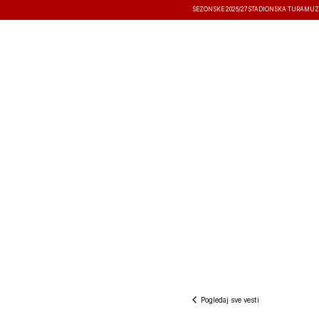
SEZONSKE 2026/27
STADIONSKA TURA
MUZ
VESTI
TAKMIČENJA
REZULTATI
Pogledaj sve vesti