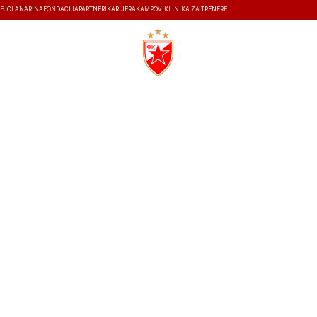
EJ
ČLANARINA
FONDACIJA
PARTNERI
KARIJERA
KAMPOVI
KLINIKA ZA TRENERE
ISTORIJA