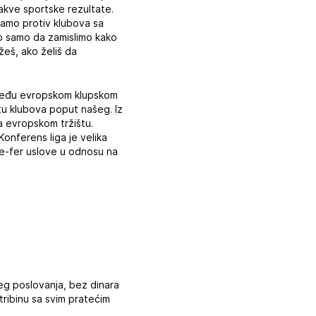
akve sportske rezultate.
gramo protiv klubova sa
o samo da zamislimo kako
žeš, ako želiš da
u među evropskom klupskom
etu klubova poput našeg. Iz
a evropskom tržištu.
Konferens liga je velika
ne-fer uslove u odnosu na
eg poslovanja, bez dinara
tribinu sa svim pratećim