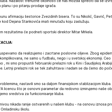
 kluba. Nažalost trenutne okolnosti će nas mozda sprečiti da se izvr
 planu i po pitanju prodaje igrača.
nu afirmaciju šestorice Zvezdinih bisera. To su Nikolić, Gavrić, Petr
 kod Dejana Stankovića imati minutažu koju zaslužuju.
kim rezultatima će podneti sportski direktor Mitar Mrkela.
ZACIJA:
 uspevamo da realizujemo i zacrtane poslovne ciljeve. Zbog epidemi
komplikovana, ne samo u fudbalu, nego i u svetskoj ekonomiji. Ceo sv
o , mi smo propustili februarski prelazni rok u Kini i Saudijskoj Ara
de. Letnji prelazni rok se tek zahuhtava i nadam se da ćemo do poč
oblemima, nastavili smo sa daljom finansijskom stablizacijom kluba.
A licencu što je osnovni parametar da redovno izmirujemo naše o
emo sredstva za funkcionisanje kluba.
na nivou nikada ranije ostvarenih u našem klubu - na osnovu iznosa p
 i Omladinsku školu.