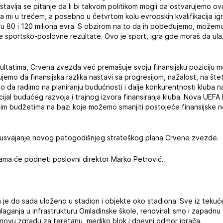
tavlja se pitanje da li bi takvom politikom mogli da ostvarujemo ov
da mi u trećem, a posebno u četvrtom kolu evropskih kvalifikacija i
 80 i 120 miliona evra. S obzirom na to da ih pobeđujemo, možem
 te sportsko-poslovne rezultate. Ovo je sport, igra gde moraš da ula
zultatima, Crvena zvezda već premašuje svoju finansijsku pozicij
jemo da finansijska razlika nastavi sa progresijom, nažalost, na št
 da radimo na planiranju budućnosti i dalje konkurentnosti kluba n
cijal budućeg razvoja i trajnog izvora finansiranja kluba. Nova UEFA 
jim budžetima na bazi koje možemo smanjiti postojeće finansijske 
 usvajanje novog petogodišnjeg strateškog plana Crvene zvezde.
sijama će podneti poslovni direktor Marko Petrović.
 je do sada uloženo u stadion i objekte oko stadiona. Sve iz tekuć
ulaganja u infrastrukturu Omladinske škole, renovirali smo i zapadnu 
 novu zgradu za teretanu, mediko blok i dnevni odmor igrača.