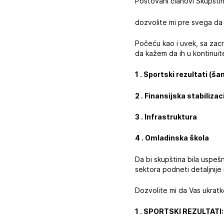
Poštovani članovi Skupštine,
dozvolite mi pre svega da
Počeću kao i uvek, sa zacr
da kažem da ih u kontinuit
1 . Sportski rezultati (š
2 . Finansijska stabilizac
3 . Infrastruktura
4 . Omladinska škola
Da bi skupština bila uspešni
sektora podneti detaljnije 
Dozvolite mi da Vas ukrat
1 . SPORTSKI REZULTATI: