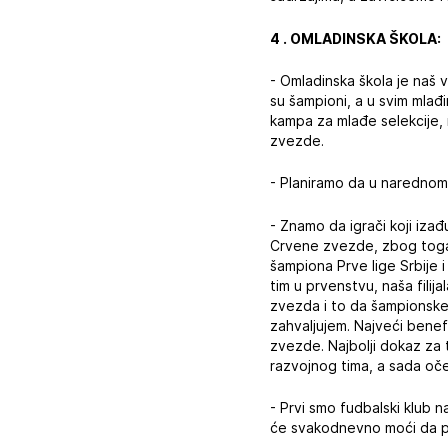
4 . OMLADINSKA ŠKOLA:
- Omladinska škola je naš ve
su šampioni, a u svim mlađ
kampa za mlađe selekcije, 
zvezde.
- Planiramo da u narednom p
- Znamo da igrači koji iz
Crvene zvezde, zbog toga na
šampiona Prve lige Srbije i
tim u prvenstvu, naša filij
zvezda i to da šampionske
zahvaljujem. Najveći benefi
zvezde. Najbolji dokaz za to
razvojnog tima, a sada oč
- Prvi smo fudbalski klub 
će svakodnevno moći da p