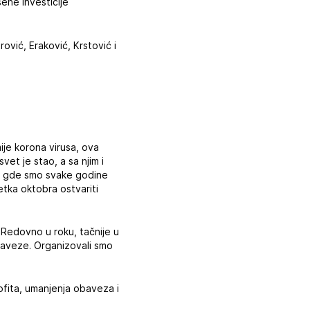
šene investicije
ović, Eraković, Krstović i
je korona virusa, ova
et je stao, a sa njim i
biji gde smo svake godine
etka oktobra ostvariti
 Redovno u roku, tačnije u
baveze. Organizovali smo
rofita, umanjenja obaveza i