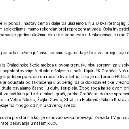
liki ponos i nastavićemo i dalje da ulažemo u nju. U kvalitetnoj ligi S
im selekcijama imamo rekordan broj reprezentativaca. Osim investici
mi svake godine uložimo oko tri miliona evra u funkcionisanje i rad
eriodu uložimo još više, jer smo sigurni da je to investiranje koje ć
ađu iz Omladinske škole možda u ovom trenutku nisu spremni za viso
jtalentovanije fudbalere šaljemo u našu filijalu FK Grafičar. Naš raz
 još jednom potvrdio da radimo kvalitetno. Iako je na terenu FK Graf
ala je odustala od takmičenja u Superligi da bi dokazali etičke vred
 titule osvajamo časno i u duhu fer-pleja. Zbog toga im se ovom p
t za naš klub je to što mladi igrači, preko Grafičara, dolaze spremn
 su Veljko Nikolić, Željko Gavrić, Strahinja Eraković i Nikola Krstović
ekujemo mnogo od njih u Crvenoj zvezdi.
na ovim prostorima koji je osnovao svoju televiziju. Zvezda TV je u
rate dešavanja u našem klubu.