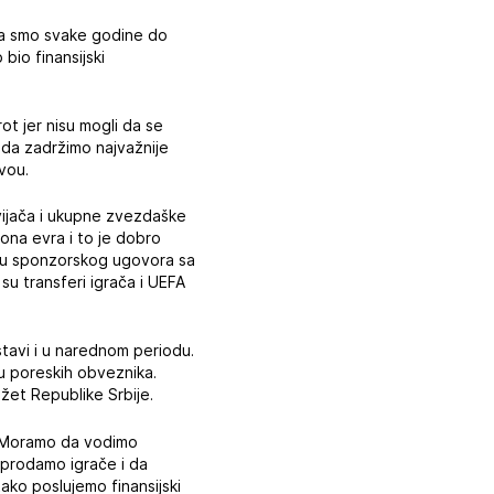
 da smo svake godine do
 bio finansijski
ot jer nisu mogli da se
o da zadržimo najvažnije
vou.
vijača i ukupne zvezdaške
ona evra i to je dobro
idu sponzorskog ugovora sa
u transferi igrača i UEFA
tavi i u narednom periodu.
u poreskih obveznika.
žet Republike Srbije.
u. Moramo da vodimo
asprodamo igrače i da
ako poslujemo finansijski