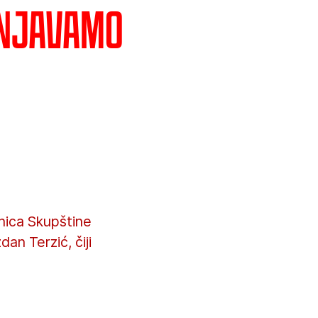
unjavamo
nica Skupštine
an Terzić, čiji