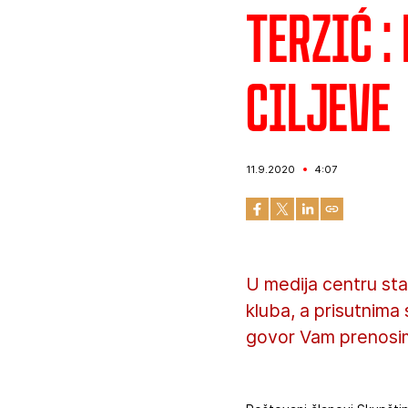
Terzić 
ciljeve
11.9.2020
4:07
U medija centru sta
kluba, a prisutnima
govor Vam prenosim