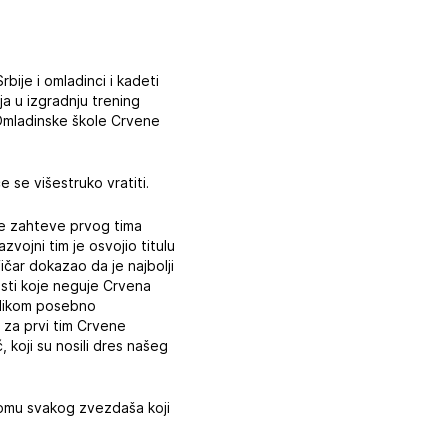
rbije i omladinci i kadeti
ja u izgradnju trening
 Omladinske škole Crvene
e se višestruko vratiti.
ke zahteve prvog tima
vojni tim je osvojio titulu
ičar dokazao da je najbolji
nosti koje neguje Crvena
rilikom posebno
i za prvi tim Crvene
, koji su nosili dres našeg
 domu svakog zvezdaša koji