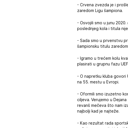
- Crvena zvezda je i proš
zaredom Ligu šampiona.
- Osvojili smo u junu 2020.
poslednjeg kola i titula ni
- Sada smo u prvenstvu prv
šampionsku titulu zaredom.
- Igramo u trećem kolu kva
plasirati u grupnu fazu UE
- O napretku kluba govori U
na 55. mestu u Evropi.
- Oformili smo izuzetno ko
ciljeva. Verujemo u Dejan
revanš mečeva što nam iza
najbolji kad je najteže.
- Kao rezultat rada sportsk