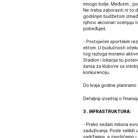
mnogo bolje. Međutim , pos
Ne treba zaboraviti ni to 
godišnjim budžetom između
njihovi akcionari ocenjuju
pobeđuješ.
- Postojećim sportskim re
elitom. U budućnosti očeku
tog razloga moramo aktivno
Stadion i lokacija su poten
šansa za klubove sa sredn
konkurenciju.
Do kraja godine planiramo
Detaljniji izveštaj o finan
3 . INFRASTRUKTURA:
- Preko sedam miliona evra
zaduživanja. Posle velikih 
sadržajima, a završićemo i