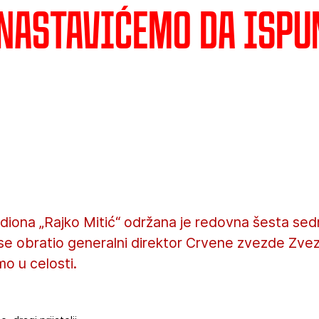
: Nastavićemo da isp
diona „Rajko Mitić“ održana je redovna šesta sed
 se obratio generalni direktor Crvene zvezde Zvezd
o u celosti.