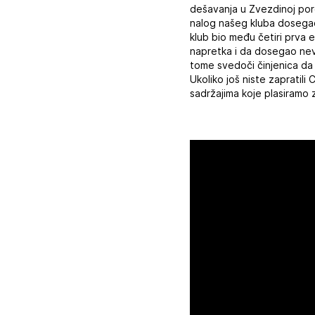
dešavanja u Zvezdinoj poro
nalog našeg kluba dosegao 
klub bio među četiri prva 
napretka i da dosegao nev
tome svedoči činjenica da s
Ukoliko još niste zapratil
sadržajima koje plasiramo z