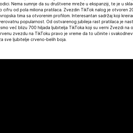
dici. Nema sumnje da su društvene mreže u ekspanziji, te je u skladu
cifru od pola miliona pratilaca. Zvezdin TikTok nalog je otvoren 20
evropska tima sa otvorenim profilom. Interesantan sadržaj koji kre
erovatnu popularnost. Od ostvarenog jubileja rast pratilaca je nas
mo već blizu 700 hiljada ljubitelja TikToka koji su verni Zvezdi na 
i Crvenu zvezdu na TikToku pravo je vreme da to učinite i svakodnev
a sve ljubitelje crveno-belih boja.