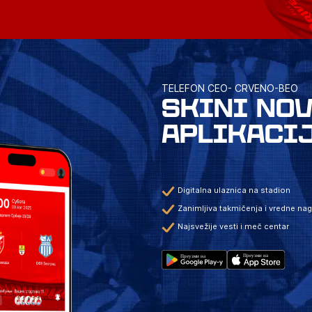
TELEFON CEO- CRVENO-BEO
SKINI NO
APLIKACI
Digitalna ulaznica na stadion
Zanimljiva takmičenja i vredne na
Najsvežije vesti i meč centar