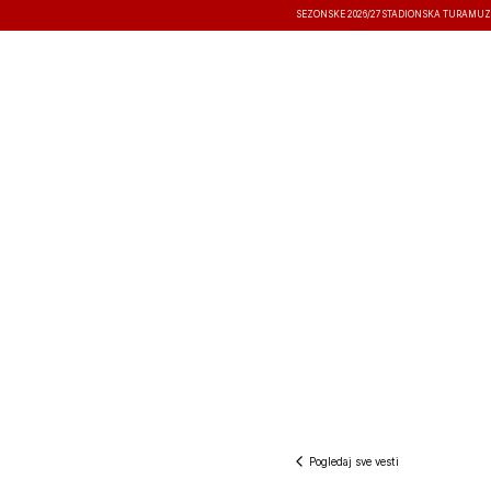
SEZONSKE 2026/27
STADIONSKA TURA
MUZ
VESTI
TAKMIČENJA
REZULTATI
Pogledaj sve vesti