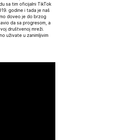
 sa tim oficijalni TikTok
19. godine i tada je naš
iramo doveo je do brzog
tavio da sa progresom, a
ovoj društvenoj mreži.
no uživate u zanimljivim