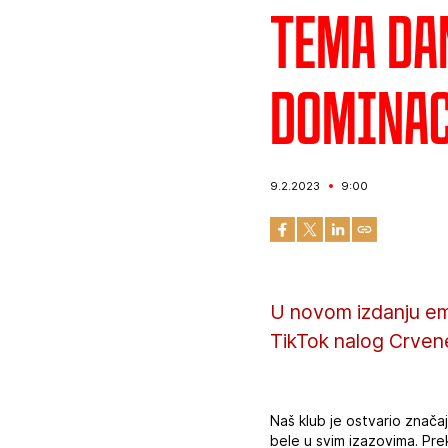
Tema da
dominac
9.2.2023
9:00
U novom izdanju em
TikTok nalog Crvene
Naš klub je ostvario značaj
bele u svim izazovima. Pr