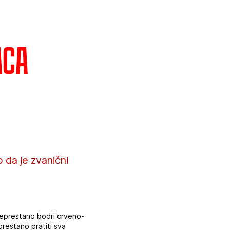
aca
da je zvanični
a neprestano bodri crveno-
restano pratiti sva