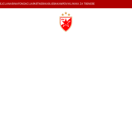
EJ
ČLANARINA
FONDACIJA
PARTNERI
KARIJERA
KAMPOVI
KLINIKA ZA TRENERE
ISTORIJA