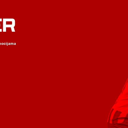
ER
omocijama