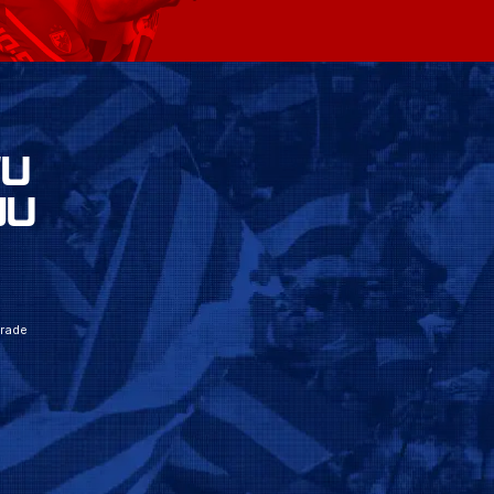
VU
JU
grade