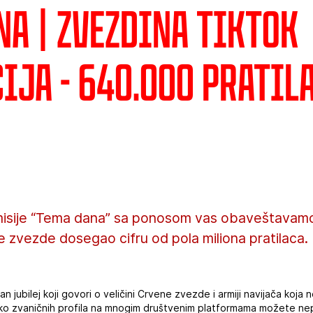
na | Zvezdina TikTok
ija - 640.000 pratil
isije “Tema dana” sa ponosom vas obaveštavamo 
 zvezde dosegao cifru od pola miliona pratilaca.
an jubilej koji govori o veličini Crvene zvezde i armiji navijača koj
eko zvaničnih profila na mnogim društvenim platformama možete nep