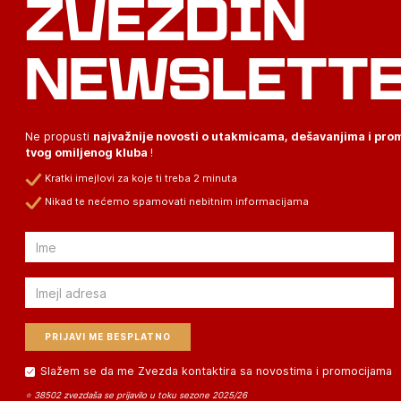
ZVEZDIN
NEWSLETT
Ne propusti
najvažnije novosti o utakmicama, dešavanjima i pr
tvog omiljenog kluba
!
Kratki imejlovi za koje ti treba 2 minuta
Nikad te nećemo spamovati nebitnim informacijama
Email
Email
Slažem se da me Zvezda kontaktira sa novostima i promocijama
⭐ 38502 zvezdaša se prijavilo u toku sezone 2025/26