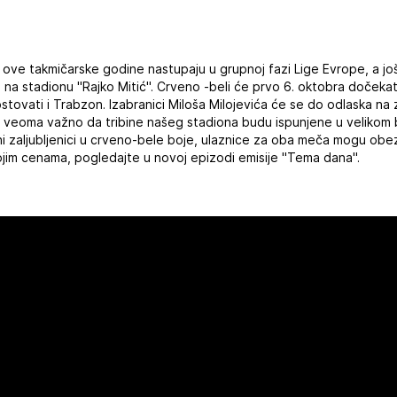
 ove takmičarske godine nastupaju u grupnoj fazi Lige Evrope, a jo
 na stadionu "Rajko Mitić". Crveno -beli će prvo 6. oktobra dočeka
stovati i Trabzon. Izabranici Miloša Milojevića će se do odlaska na 
je veoma važno da tribine našeg stadiona budu ispunjene u velikom 
ni zaljubljenici u crveno-bele boje, ulaznice za oba meča mogu obe
ojim cenama, pogledajte u novoj epizodi emisije "Tema dana".