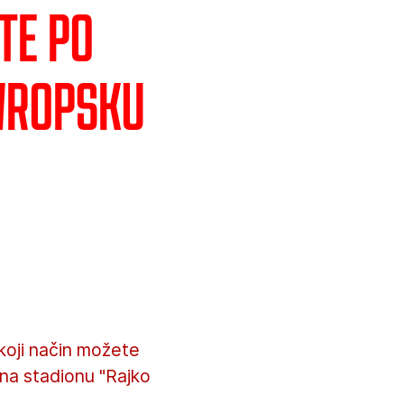
te po
evropsku
koji način možete
na stadionu "Rajko