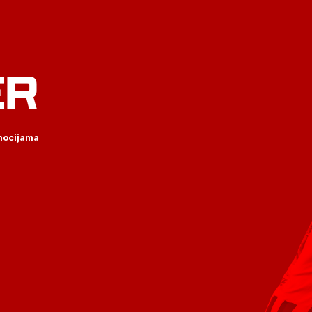
ER
omocijama