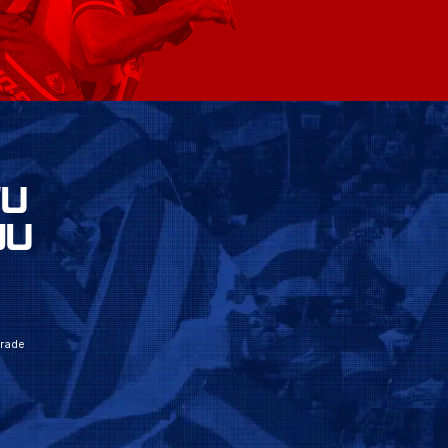
VU
JU
grade