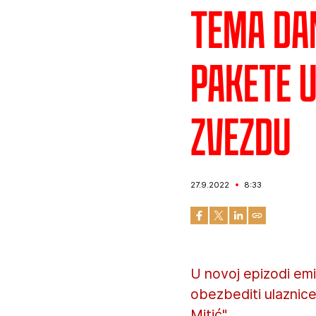
Tema dan
pakete 
Zvezdu
27.9.2022
8:33
U novoj epizodi emi
obezbediti ulaznice
Mitić".