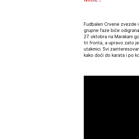
Fudbaleri Crvene zvezde i
grupne faze biće odigrana
27. oktobra na Marakani go
tri fronta, a upravo zato 
utakmici. Svi zainteresova
kako doći do karata i po k