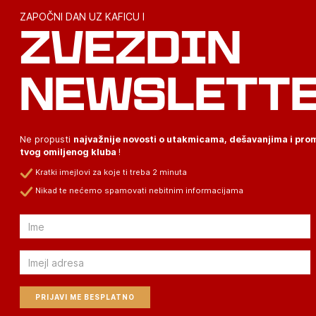
ZAPOČNI DAN UZ KAFICU I
ZVEZDIN
NEWSLETT
Ne propusti
najvažnije novosti o utakmicama, dešavanjima i pr
tvog omiljenog kluba
!
Kratki imejlovi za koje ti treba 2 minuta
Nikad te nećemo spamovati nebitnim informacijama
Email
Email