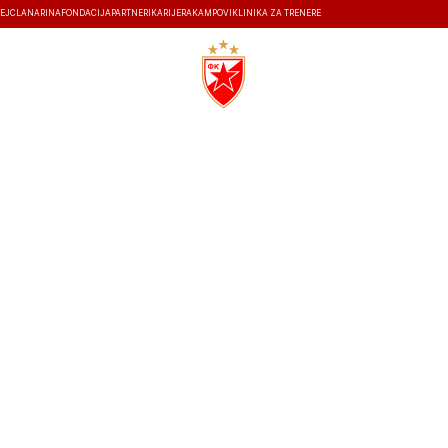
EJ
ČLANARINA
FONDACIJA
PARTNERI
KARIJERA
KAMPOVI
KLINIKA ZA TRENERE
ISTORIJA