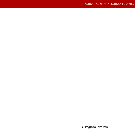
SEZONSKE 2026/27
STADIONSKA TURA
MUZ
VESTI
TAKMIČENJA
REZULTATI
Pogledaj sve vesti