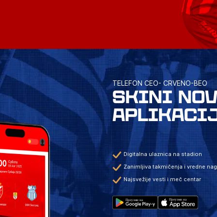
TELEFON CEO- CRVENO-BEO
SKINI NO
APLIKACI
Digitalna ulaznica na stadion
Zanimljiva takmičenja i vredne na
Najsvežije vesti i meč centar