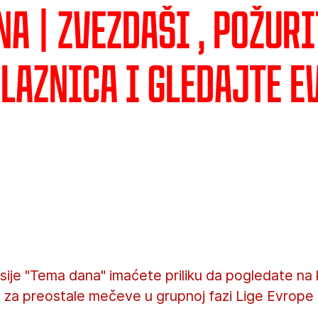
a | Zvezdaši , požuri
ulaznica i gledajte 
sije "Tema dana" imaćete priliku da pogledate na 
 za preostale mečeve u grupnoj fazi Lige Evrope 