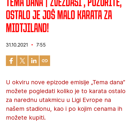
Tema dana | Zvezdaši , požurite,
ostalo je još malo karata za
Midtjiland!
31.10.2021
7:55
U okviru nove epizode emisije „Tema dana”
možete pogledati koliko je to karata ostalo
za narednu utakmicu u Ligi Evrope na
našem stadionu, kao i po kojim cenama ih
možete kupiti.