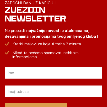
ZAPOČNI DAN UZ KAFICU I
ZVEZDIN
NEWSLETTER
Ne propusti
najvažnije novosti o utakmicama,
dešavanjima i promocijama tvog omiljenog kluba
!
Kratki imejlovi za koje ti treba 2 minuta
Nikad te nećemo spamovati nebitnim
informacijama
Email
Email