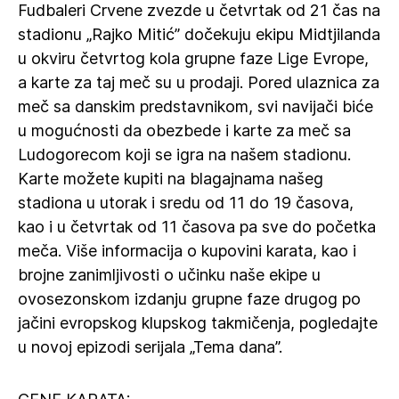
Fudbaleri Crvene zvezde u četvrtak od 21 čas na
stadionu „Rajko Mitić” dočekuju ekipu Midtjilanda
u okviru četvrtog kola grupne faze Lige Evrope,
a karte za taj meč su u prodaji. Pored ulaznica za
meč sa danskim predstavnikom, svi navijači biće
u mogućnosti da obezbede i karte za meč sa
Ludogorecom koji se igra na našem stadionu.
Karte možete kupiti na blagajnama našeg
stadiona u utorak i sredu od 11 do 19 časova,
kao i u četvrtak od 11 časova pa sve do početka
meča. Više informacija o kupovini karata, kao i
brojne zanimljivosti o učinku naše ekipe u
ovosezonskom izdanju grupne faze drugog po
jačini evropskog klupskog takmičenja, pogledajte
u novoj epizodi serijala „Tema dana”.