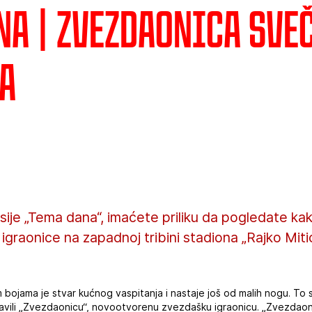
na | Zvezdaonica sve
a
sije „Tema dana“, imaćete priliku da pogledate kak
igraonice na zapadnoj tribini stadiona „Rajko Mitić
bojama je stvar kućnog vaspitanja i nastaje još od malih nogu. To su
eplavili „Zvezdaonicu“, novootvorenu zvezdašku igraonicu. „Zvezdaon