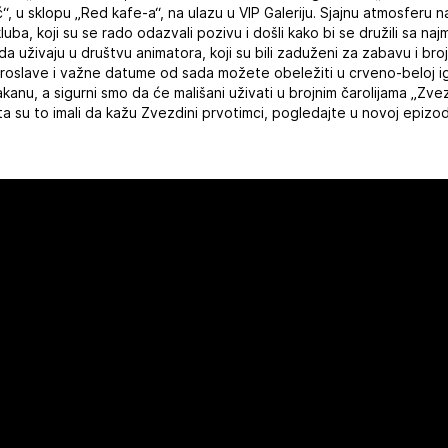
ić“, u sklopu „Red kafe-a“, na ulazu u VIP Galeriju. Sjajnu atmosferu
kluba, koji su se rado odazvali pozivu i došli kako bi se družili sa n
 da uživaju u društvu animatora, koji su bili zaduženi za zabavu i broj
oslave i važne datume od sada možete obeležiti u crveno-beloj igra
nu, a sigurni smo da će mališani uživati u brojnim čarolijama „Zve
ta su to imali da kažu Zvezdini prvotimci, pogledajte u novoj epizod