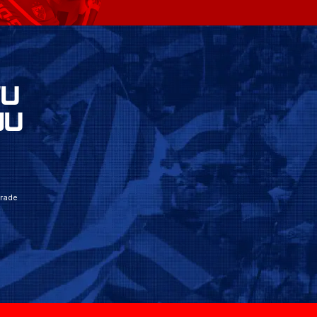
VU
JU
grade