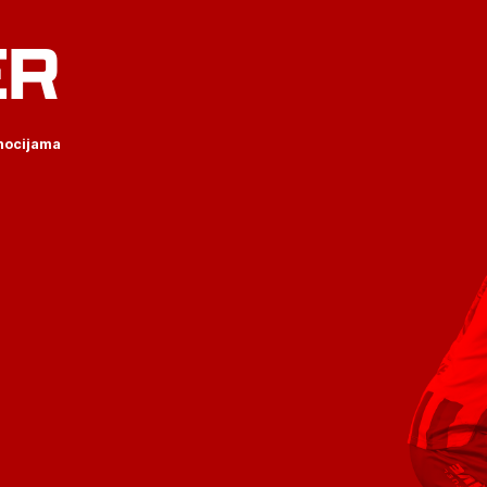
ER
omocijama