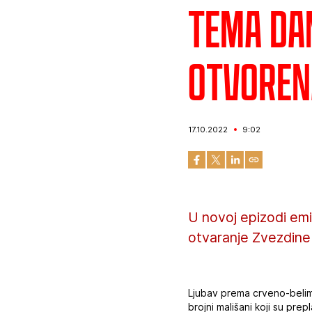
Tema da
otvoren
17.10.2022
9:02
U novoj epizodi emi
otvaranje Zvezdine 
Ljubav prema crveno-belim 
brojni mališani koji su pr