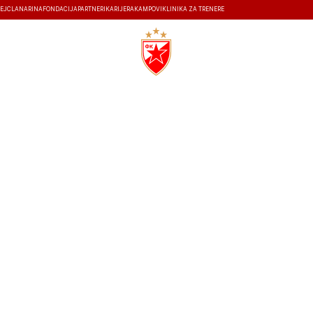
EJ
ČLANARINA
FONDACIJA
PARTNERI
KARIJERA
KAMPOVI
KLINIKA ZA TRENERE
ISTORIJA