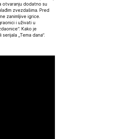
 na otvaranju dodatno su
ajmlađim zvezdašima. Pred
ne zanimljive igrice.
onici i uživati u
zdaonice“. Kako je
i serijala „Tema dana“.