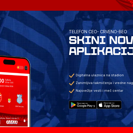
TELEFON CEO- CRVENO-BEO
SKINI NO
APLIKACI
Digitalna ulaznica na stadion
Zanimljiva takmičenja i vredne na
Najsvežije vesti i meč centar