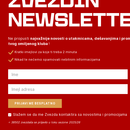
ZVEZDIN
NEWSLETT
Ne propusti
najvažnije novosti o utakmicama, dešavanjima i pr
tvog omiljenog kluba
!
Kratki imejlovi za koje ti treba 2 minuta
Nikad te nećemo spamovati nebitnim informacijama
Email
Email
Slažem se da me Zvezda kontaktira sa novostima i promocijama
⭐ 38502 zvezdaša se prijavilo u toku sezone 2025/26