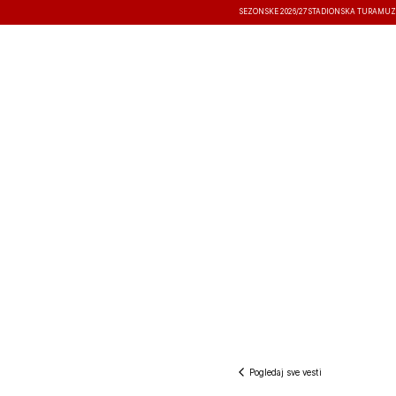
SEZONSKE 2026/27
STADIONSKA TURA
MUZ
VESTI
TAKMIČENJA
REZULTATI
Pogledaj sve vesti