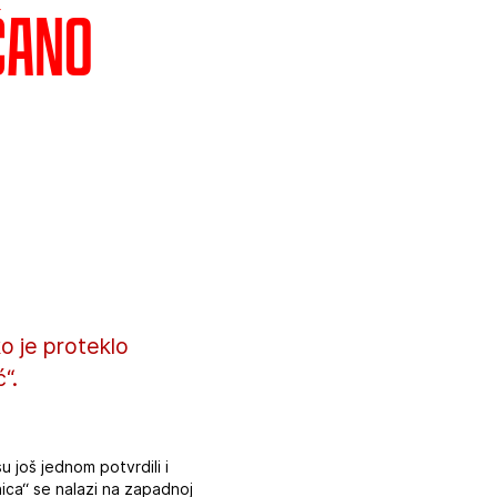
čano
o je proteklo
“.
 još jednom potvrdili i
ica“ se nalazi na zapadnoj