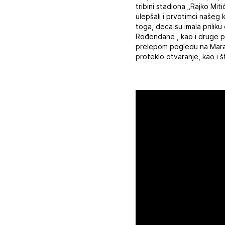
tribini stadiona „Rajko Mit
ulepšali i prvotimci našeg 
toga, deca su imala priliku
Rođendane , kao i druge pr
prelepom pogledu na Maraka
proteklo otvaranje, kao i š