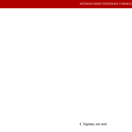
SEZONSKE 2026/27
STADIONSKA TURA
MUZ
VESTI
TAKMIČENJA
REZULTATI
Pogledaj sve vesti