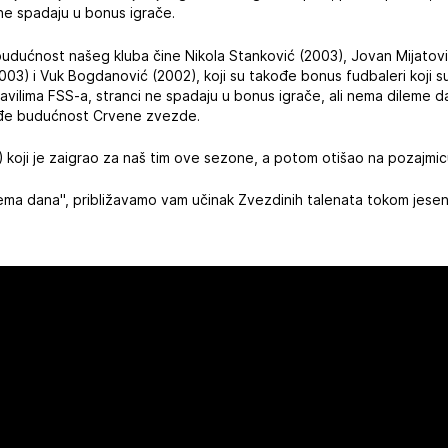
ine spadaju u bonus igrače.
budućnost našeg kluba čine Nikola Stanković (2003), Jovan Mijatov
03) i Vuk Bogdanović (2002), koji su takođe bonus fudbaleri koji su
vilima FSS-a, stranci ne spadaju u bonus igrače, ali nema dileme da 
ođe budućnost Crvene zvezde.
2) koji je zaigrao za naš tim ove sezone, a potom otišao na pozajmic
ema dana", približavamo vam učinak Zvezdinih talenata tokom jesen