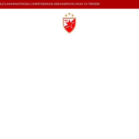
EJ
ČLANARINA
FONDACIJA
PARTNERI
KARIJERA
KAMPOVI
KLINIKA ZA TRENERE
ISTORIJA