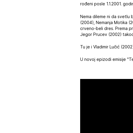
rođeni posle 1.1.2001. god
Nema dileme ni da svetlu 
(2004), Nemanja Motika (20
crveno-beli dres. Prema pra
Jegor Prucev (2002) tak
Tu je i Vladimir Lučić (200
U novoj epizodi emisije "T