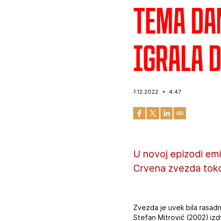
Tema da
igrala 
1.12.2022
4:47
U novoj epizodi emi
Crvena zvezda tokom
Zvezda je uvek bila rasadn
Stefan Mitrović (2002) izdv