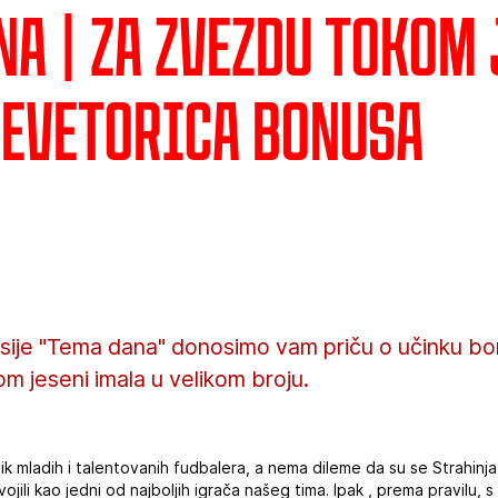
na | Za Zvezdu tokom 
devetorica bonusa
sije "Tema dana" donosimo vam priču o učinku bonu
 jeseni imala u velikom broju.
ik mladih i talentovanih fudbalera, a nema dileme da su se Strahinja
ojili kao jedni od najboljih igrača našeg tima. Ipak , prema pravilu, 