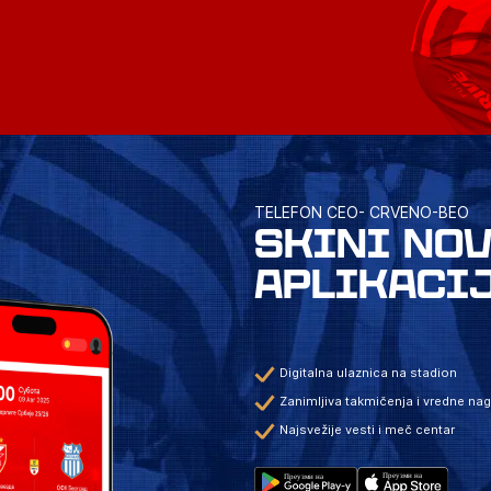
TELEFON CEO- CRVENO-BEO
SKINI NO
APLIKACI
Digitalna ulaznica na stadion
Zanimljiva takmičenja i vredne na
Najsvežije vesti i meč centar