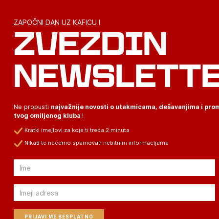
ZAPOČNI DAN UZ KAFICU I
ZVEZDIN
NEWSLETT
Ne propusti
najvažnije novosti o utakmicama, dešavanjima i pr
tvog omiljenog kluba
!
Kratki imejlovi za koje ti treba 2 minuta
Nikad te nećemo spamovati nebitnim informacijama
Email
Email