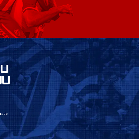
VU
JU
grade