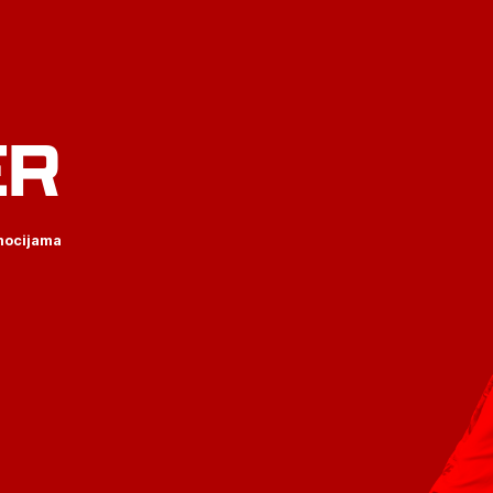
ER
omocijama