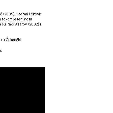
ić (2005), Stefan Leković
 tokom jeseni nosili
su Irakli Azarov (2002) i
u u Čukarički.
i.