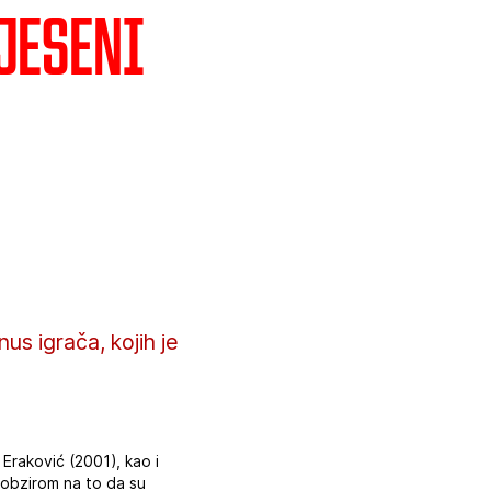
jeseni
s igrača, kojih je
 Eraković (2001), kao i
s obzirom na to da su