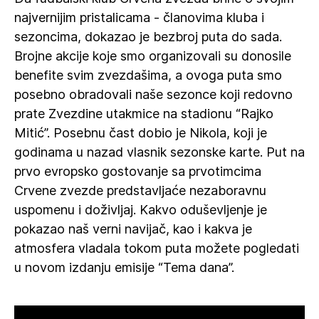
najvernijim pristalicama - članovima kluba i
sezoncima, dokazao je bezbroj puta do sada.
Brojne akcije koje smo organizovali su donosile
benefite svim zvezdašima, a ovoga puta smo
posebno obradovali naše sezonce koji redovno
prate Zvezdine utakmice na stadionu “Rajko
Mitić”. Posebnu čast dobio je Nikola, koji je
godinama u nazad vlasnik sezonske karte. Put na
prvo evropsko gostovanje sa prvotimcima
Crvene zvezde predstavljaće nezaboravnu
uspomenu i doživljaj. Kakvo oduševljenje je
pokazao naš verni navijač, kao i kakva je
atmosfera vladala tokom puta možete pogledati
u novom izdanju emisije “Tema dana”.