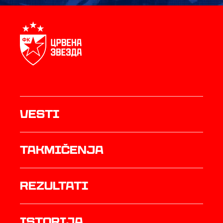
Vesti
Takmičenja
rezultati
istorija