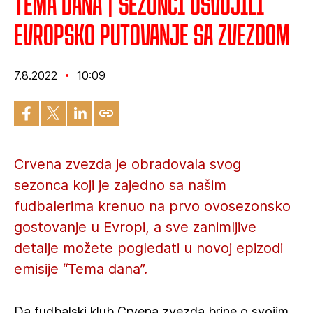
Tema dana | Sezonci osvojili
evropsko putovanje sa Zvezdom
7.8.2022
10:09
Crvena zvezda je obradovala svog
sezonca koji je zajedno sa našim
fudbalerima krenuo na prvo ovosezonsko
gostovanje u Evropi, a sve zanimljive
detalje možete pogledati u novoj epizodi
emisije “Tema dana”.
Da fudbalski klub Crvena zvezda brine o svojim