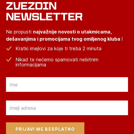
ZVEZDIN
NEWSLETTER
Ne propusti
najvažnije novosti o utakmicama,
dešavanjima i promocijama tvog omiljenog kluba
!
Kratki imejlovi za koje ti treba 2 minuta
Nikad te nećemo spamovati nebitnim
informacijama
Email
Email