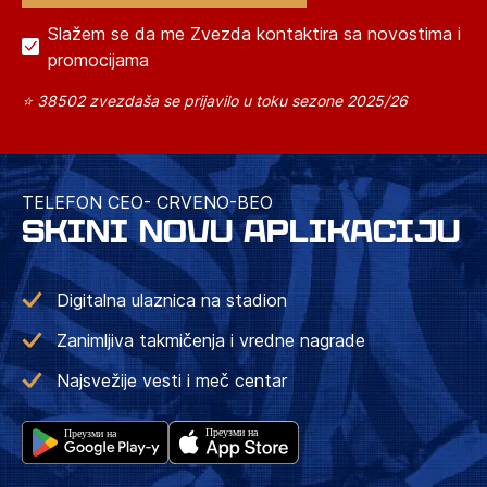
Slažem se da me Zvezda kontaktira sa novostima i
promocijama
⭐ 38502 zvezdaša se prijavilo u toku sezone 2025/26
TELEFON CEO- CRVENO-BEO
SKINI NOVU APLIKACIJU
Digitalna ulaznica na stadion
Zanimljiva takmičenja i vredne nagrade
Najsvežije vesti i meč centar