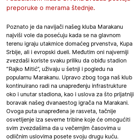
preporuke o merama štednje.
Poznato je da navijači našeg kluba Marakanu
najviši vole da posećuju kada se na glavnom
terenu igraju utakmice domaćeg prvenstva, Kupa
Srbije, ali i evropski dueli. Međutim oni najverniji
zvezdaši koriste svaku priliku da obiđu stadion
“Rajko Mitić”, uživaju u šetnji i pogledu na
popularnu Marakanu. Upravo zbog toga naš klub
kontinuirano radi na unapređenju infrastrukture
oko i unutar stadiona, kao i uslova za što prijatniji
boravak našeg dvanaestog igrača na Marakani.
Ovoga puta unapređena je rasveta, tačnije
osvetljenje iza severne tribine koje će omogućiti
svim zvezdašima da u večernjim časovima u
odličnim uslovima posete svoju drugu kuću.