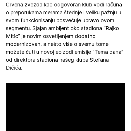
Crvena zvezda kao odgovoran klub vodi računa
o preporukama merama štednje i veliku pažnju u
svom funkcionisanju posvećuje upravo ovom
segmentu. Sjajan ambijent oko stadiona “Rajko
Mitić” je novim osvetljenjem dodatno
modernizovan, a nešto više o svemu tome
možete čuti u novoj epizodi emisije “Tema dana”
od direktora stadiona našeg kluba Stefana
Dičića.