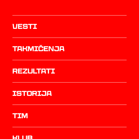
Vesti
Takmičenja
rezultati
istorija
TIM
Klub