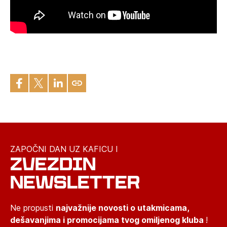
ZAPOČNI DAN UZ KAFICU I
ZVEZDIN
NEWSLETTER
Ne propusti
najvažnije novosti o utakmicama,
dešavanjima i promocijama tvog omiljenog kluba
!