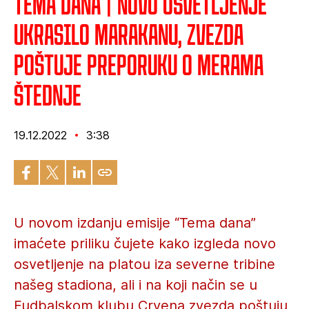
Tema dana | Novo osvetljenje
ukrasilo Marakanu, Zvezda
poštuje preporuku o merama
štednje
19.12.2022
3:38
U novom izdanju emisije “Tema dana”
imaćete priliku čujete kako izgleda novo
osvetljenje na platou iza severne tribine
našeg stadiona, ali i na koji način se u
Fudbalskom klubu Crvena zvezda poštuju