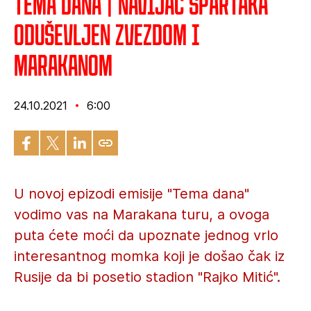
Tema dana | Navijač Spartaka
oduševljen Zvezdom i
Marakanom
24.10.2021
6:00
U novoj epizodi emisije "Tema dana"
vodimo vas na Marakana turu, a ovoga
puta ćete moći da upoznate jednog vrlo
interesantnog momka koji je došao čak iz
Rusije da bi posetio stadion "Rajko Mitić".