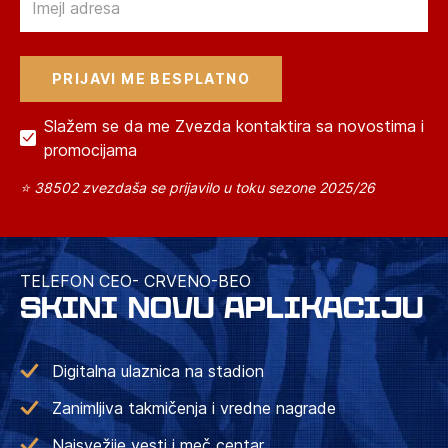
Slažem se da me Zvezda kontaktira sa novostima i
promocijama
⭐ 38502 zvezdaša se prijavilo u toku sezone 2025/26
TELEFON CEO- CRVENO-BEO
SKINI NOVU APLIKACIJU
Digitalna ulaznica na stadion
Zanimljiva takmičenja i vredne nagrade
Najsvežije vesti i meč centar