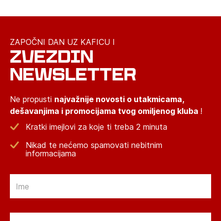
ZAPOČNI DAN UZ KAFICU I
ZVEZDIN
NEWSLETTER
Ne propusti
najvažnije novosti o utakmicama,
dešavanjima i promocijama tvog omiljenog kluba
!
Kratki imejlovi za koje ti treba 2 minuta
Nikad te nećemo spamovati nebitnim
informacijama
Email
Email