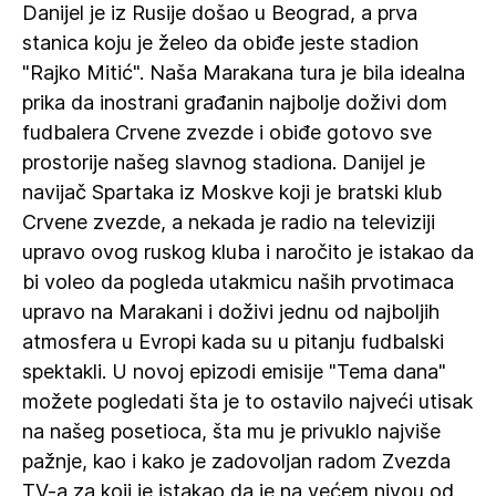
Danijel je iz Rusije došao u Beograd, a prva
stanica koju je želeo da obiđe jeste stadion
"Rajko Mitić". Naša Marakana tura je bila idealna
prika da inostrani građanin najbolje doživi dom
fudbalera Crvene zvezde i obiđe gotovo sve
prostorije našeg slavnog stadiona. Danijel je
navijač Spartaka iz Moskve koji je bratski klub
Crvene zvezde, a nekada je radio na televiziji
upravo ovog ruskog kluba i naročito je istakao da
bi voleo da pogleda utakmicu naših prvotimaca
upravo na Marakani i doživi jednu od najboljih
atmosfera u Evropi kada su u pitanju fudbalski
spektakli. U novoj epizodi emisije "Tema dana"
možete pogledati šta je to ostavilo najveći utisak
na našeg posetioca, šta mu je privuklo najviše
pažnje, kao i kako je zadovoljan radom Zvezda
TV-a za koji je istakao da je na većem nivou od