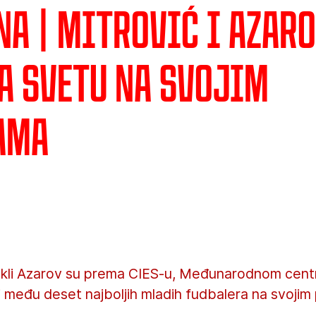
na | Mitrović i Azar
na svetu na svojim
ama
Irakli Azarov su prema CIES-u, Međunarodnom cent
ni među deset najboljih mladih fudbalera na svojim