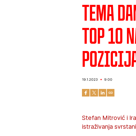
Tema da
TOP 10 
pozicij
19.1.2023
9:00
Stefan Mitrović i 
istraživanja svrsta