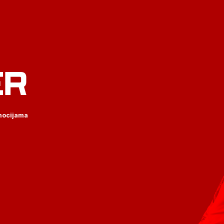
ER
omocijama