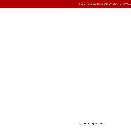
SEZONSKE 2026/27
STADIONSKA TURA
MUZ
VESTI
TAKMIČENJA
REZULTATI
Pogledaj sve vesti