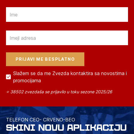
Email
Email
Slažem se da me Zvezda kontaktira sa novostima i
promocijama
⭐ 38502 zvezdaša se prijavilo u toku sezone 2025/26
TELEFON CEO- CRVENO-BEO
SKINI NOVU APLIKACIJU