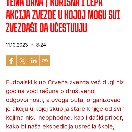
Tema dana | Korisna i lepa
akcija Zvezde u kojoj mogu svi
zvezdaši da učestvuju
11.10.2023
8:24
Fudbalski klub Crvena zvezda već dugi niz
godina vodi računa o društvenoj
odgovornosti, a ovoga puta, organizovao
je akciju u kojoj skuplja stare knjige od svih
kojima nisu neophodne, kao i đački pribor,
kako bi naša ekspedicija usrećila škole,