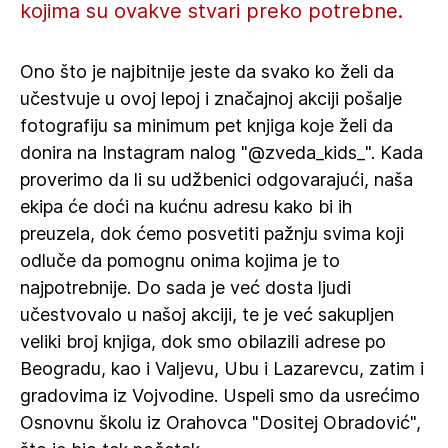
kojima su ovakve stvari preko potrebne.
Ono što je najbitnije jeste da svako ko želi da
učestvuje u ovoj lepoj i značajnoj akciji pošalje
fotografiju sa minimum pet knjiga koje želi da
donira na Instagram nalog "@zveda_kids_". Kada
proverimo da li su udžbenici odgovarajući, naša
ekipa će doći na kućnu adresu kako bi ih
preuzela, dok ćemo posvetiti pažnju svima koji
odluče da pomognu onima kojima je to
najpotrebnije. Do sada je već dosta ljudi
učestvovalo u našoj akciji, te je već sakupljen
veliki broj knjiga, dok smo obilazili adrese po
Beogradu, kao i Valjevu, Ubu i Lazarevcu, zatim i
gradovima iz Vojvodine. Uspeli smo da usrećimo
Osnovnu školu iz Orahovca "Dositej Obradović",