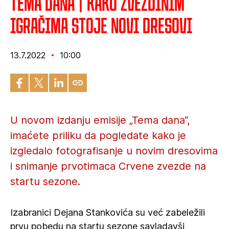
Tema dana | Kako Zvezdinim
igračima stoje novi dresovi
13.7.2022
10:00
U novom izdanju emisije „Tema dana“,
imaćete priliku da pogledate kako je
izgledalo fotografisanje u novim dresovima
i snimanje prvotimaca Crvene zvezde na
startu sezone.
Izabranici Dejana Stankovića su već zabeležili
prvu pobedu na startu sezone savladavši