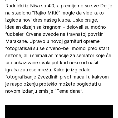
Radnički iz Niša sa 4:0, a premijerno su sve Delije
na stadionu “Rajko Mitić” mogle da vide kako
izgleda novi dres našeg kluba. Uske pruge,
idealan dizajn sa kragnom - delovali su moćno
fudbaleri Crvene zvezde na travnatoj površini
Marakane. Upravo u novoj garnituri opreme
fotografisali su se crveno-beli momci pred start
sezone, ali i snimali animacije za semafor koje će
biti prikazivane svaki put kad neko od naših
igrača zatrese mrežu. Kako je izgledalo
fotografisanje Zvezdinih prvotimaca i u kakvom
je raspoloženju proteklo možete pogledati u
novom izdanju emisije “Tema dana”.