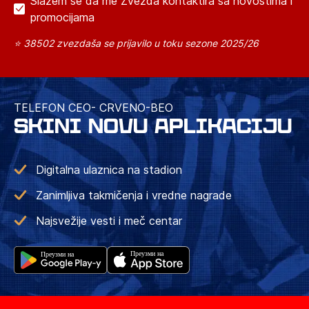
Slažem se da me Zvezda kontaktira sa novostima i
promocijama
⭐ 38502 zvezdaša se prijavilo u toku sezone 2025/26
TELEFON CEO- CRVENO-BEO
SKINI NOVU APLIKACIJU
Digitalna ulaznica na stadion
Zanimljiva takmičenja i vredne nagrade
Najsvežije vesti i meč centar