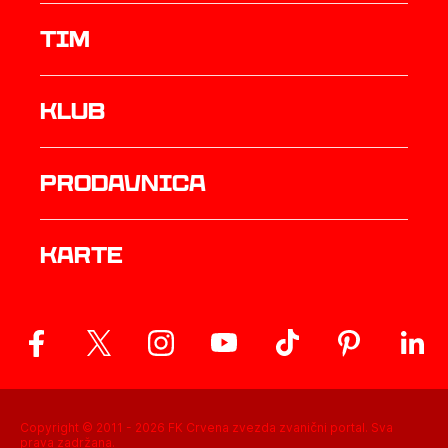
TIM
Klub
prodavnica
Karte
Copyright © 2011 -
2026
FK Crvena zvezda zvanični portal. Sva
prava zadržana.