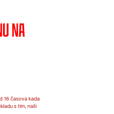
nu na
od 16 časova kada
kladu s tim, naši