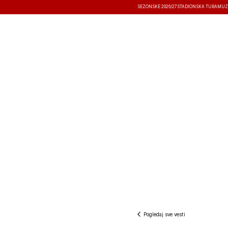
SEZONSKE 2026/27
STADIONSKA TURA
MUZ
VESTI
TAKMIČENJA
REZULTATI
Pogledaj sve vesti