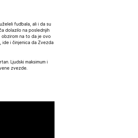
leli fudbala, ali i da su
ča dolazilo na poslednjih
s obzirom na to da je ovo
 ide i činjenica da Zvezda
rtan. Ljudski maksimum i
rvene zvezde.