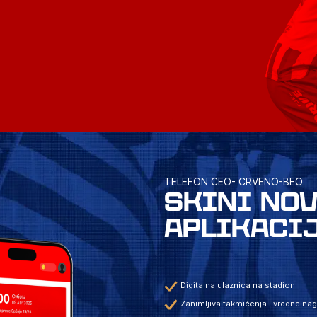
TELEFON CEO- CRVENO-BEO
SKINI NO
APLIKACI
Digitalna ulaznica na stadion
Zanimljiva takmičenja i vredne na