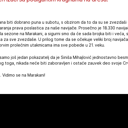
 biti dobrano puna u subotu, s obzirom da to da su se zvezdaši uže
aranja prava poslastica za naše navijače. Prosečno je 18.330 navija
a sezone na Marakani, a sigurni smo da će sada brojka biti i veća, 
za sve zvezdaše. U prilog tome da se očekuje veliki broj navijača,
 prvim prolećnim utakmicama ima sve pobede u 21. veku.
samo još jedan pokazatelj da je Siniša Mihajlović jednostavno besm
og toga, nikada neće biti zaboravljen i ostaće zauvek deo svoje C
. Vidimo se na Marakani!