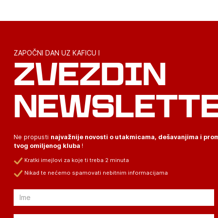
ZAPOČNI DAN UZ KAFICU I
ZVEZDIN
NEWSLETT
Ne propusti
najvažnije novosti o utakmicama, dešavanjima i pr
tvog omiljenog kluba
!
Kratki imejlovi za koje ti treba 2 minuta
Nikad te nećemo spamovati nebitnim informacijama
Email