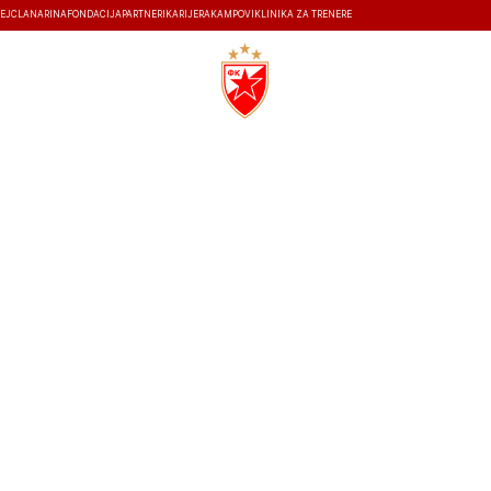
EJ
ČLANARINA
FONDACIJA
PARTNERI
KARIJERA
KAMPOVI
KLINIKA ZA TRENERE
ISTORIJA