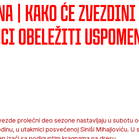
a | Kako će Zvezdini
ci obeležiti uspome
vezde prolećni deo sezone nastavljaju u subotu 
inu, u utakmici posvećenoj Siniši Mihajloviću. U s
en izaći sa podiguntim kragnama na dresu.