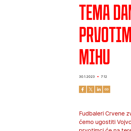
Tema dan
prvotim
Mihu
30.1.2023
7:12
Fudbaleri Crvene z
ćemo ugostiti Vojvod
prvotimci će na ter