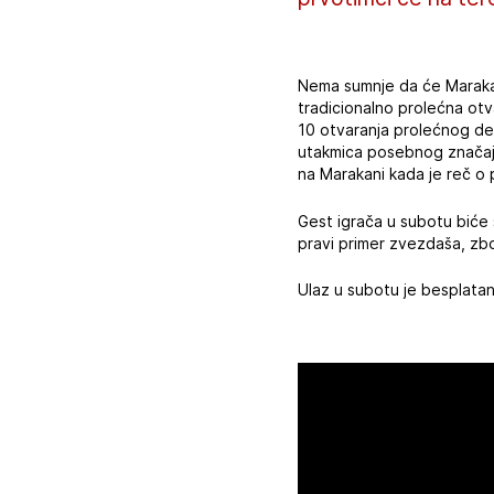
Nema sumnje da će Marakana
tradicionalno prolećna otv
10 otvaranja prolećnog del
utakmica posebnog značaja 
na Marakani kada je reč o
Gest igrača u subotu biće 
pravi primer zvezdaša, zb
Ulaz u subotu je besplatan