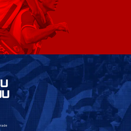
VU
JU
grade