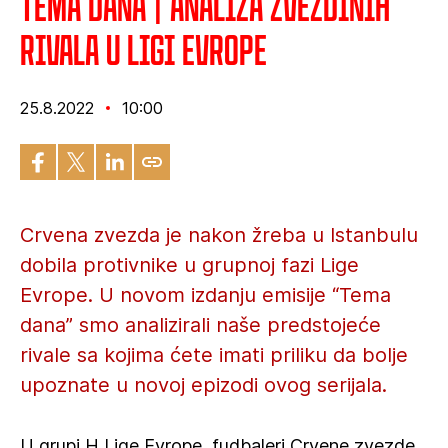
Tema dana | Analiza Zvezdinih
rivala u Ligi Evrope
25.8.2022
10:00
Crvena zvezda je nakon žreba u Istanbulu
dobila protivnike u grupnoj fazi Lige
Evrope. U novom izdanju emisije “Tema
dana” smo analizirali naše predstojeće
rivale sa kojima ćete imati priliku da bolje
upoznate u novoj epizodi ovog serijala.
U grupi H Lige Evrope, fudbaleri Crvene zvezde