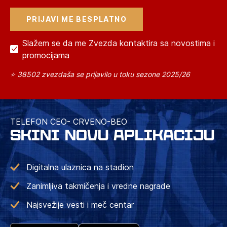
Slažem se da me Zvezda kontaktira sa novostima i
promocijama
⭐ 38502 zvezdaša se prijavilo u toku sezone 2025/26
TELEFON CEO- CRVENO-BEO
SKINI NOVU APLIKACIJU
Digitalna ulaznica na stadion
Zanimljiva takmičenja i vredne nagrade
Najsvežije vesti i meč centar