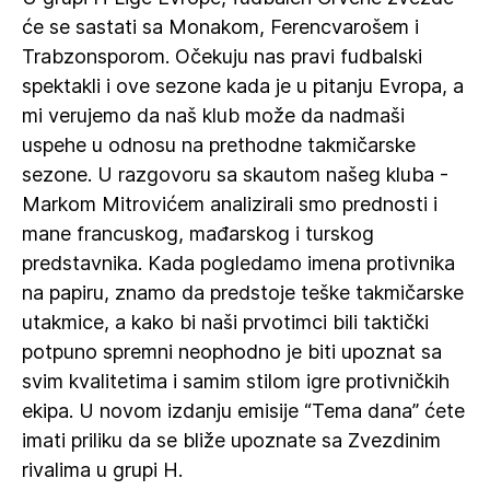
će se sastati sa Monakom, Ferencvarošem i
Trabzonsporom. Očekuju nas pravi fudbalski
spektakli i ove sezone kada je u pitanju Evropa, a
mi verujemo da naš klub može da nadmaši
uspehe u odnosu na prethodne takmičarske
sezone. U razgovoru sa skautom našeg kluba -
Markom Mitrovićem analizirali smo prednosti i
mane francuskog, mađarskog i turskog
predstavnika. Kada pogledamo imena protivnika
na papiru, znamo da predstoje teške takmičarske
utakmice, a kako bi naši prvotimci bili taktički
potpuno spremni neophodno je biti upoznat sa
svim kvalitetima i samim stilom igre protivničkih
ekipa. U novom izdanju emisije “Tema dana” ćete
imati priliku da se bliže upoznate sa Zvezdinim
rivalima u grupi H.