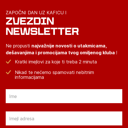
ZAPOČNI DAN UZ KAFICU I
ZVEZDIN
NEWSLETTER
Ne propusti
najvažnije novosti o utakmicama,
dešavanjima i promocijama tvog omiljenog kluba
!
Kratki imejlovi za koje ti treba 2 minuta
Nikad te nećemo spamovati nebitnim
informacijama
Email
Email