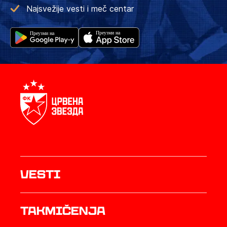
Najsvežije vesti i meč centar
Vesti
Takmičenja