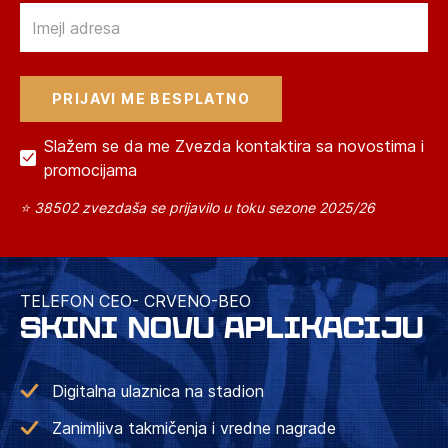
Email
Slažem se da me Zvezda kontaktira sa novostima i
promocijama
⭐ 38502 zvezdaša se prijavilo u toku sezone 2025/26
TELEFON CEO- CRVENO-BEO
SKINI NOVU APLIKACIJU
Digitalna ulaznica na stadion
Zanimljiva takmičenja i vredne nagrade