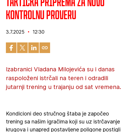
Taktička priprema za novu
kontrolnu proveru
3.7.2025
12:30
Izabranici Vladana Milojevića su i danas
raspoloženi istrčali na teren i odradili
jutarnji trening u trajanju od sat vremena.
Kondicioni deo stručnog štaba je započeo
trening sa našim igračima koji su uz istrčavanje
krugova i unapred postavljene poligone postigli