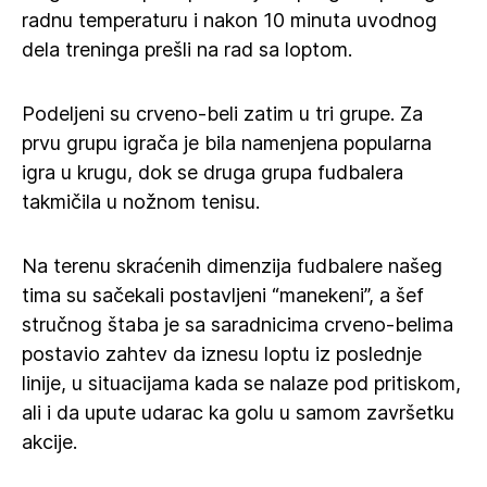
radnu temperaturu i nakon 10 minuta uvodnog
dela treninga prešli na rad sa loptom.
Podeljeni su crveno-beli zatim u tri grupe. Za
prvu grupu igrača je bila namenjena popularna
igra u krugu, dok se druga grupa fudbalera
takmičila u nožnom tenisu.
Na terenu skraćenih dimenzija fudbalere našeg
tima su sačekali postavljeni “manekeni”, a šef
stručnog štaba je sa saradnicima crveno-belima
postavio zahtev da iznesu loptu iz poslednje
linije, u situacijama kada se nalaze pod pritiskom,
ali i da upute udarac ka golu u samom završetku
akcije.