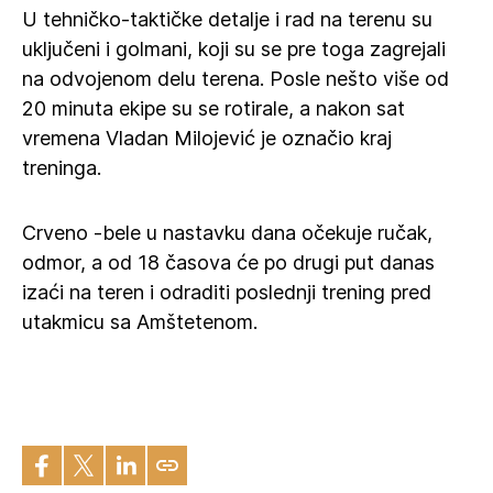
U tehničko-taktičke detalje i rad na terenu su
uključeni i golmani, koji su se pre toga zagrejali
na odvojenom delu terena. Posle nešto više od
20 minuta ekipe su se rotirale, a nakon sat
vremena Vladan Milojević je označio kraj
treninga.
Crveno -bele u nastavku dana očekuje ručak,
odmor, a od 18 časova će po drugi put danas
izaći na teren i odraditi poslednji trening pred
utakmicu sa Amštetenom.