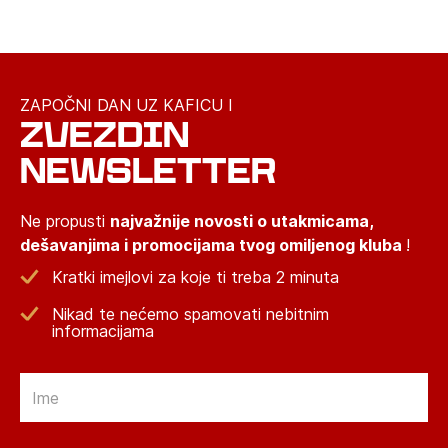
ZAPOČNI DAN UZ KAFICU I
ZVEZDIN
NEWSLETTER
Ne propusti
najvažnije novosti o utakmicama,
dešavanjima i promocijama tvog omiljenog kluba
!
Kratki imejlovi za koje ti treba 2 minuta
Nikad te nećemo spamovati nebitnim
informacijama
Email