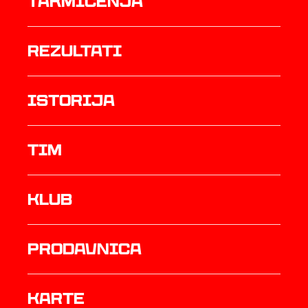
Takmičenja
rezultati
istorija
TIM
Klub
prodavnica
Karte