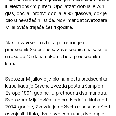
ili elektronskim putem. Opcija"za" dobila je 741
glas, opcija "protiv" dobila je 95 glasova, dok je
bilo 8 nevažećih listića. Novi mandat Svetozara
Mijailovića trajaće četiri godine.
Nakon završenih izbora potrebno je da
predsednik Skupštine sazove sednicu najkasnije
u roku od 15 dana nakon izbora predsednika
kluba.
Svetozar Mijailović je bio na mestu predsednika
kluba kada je Crvena zvezda postala šampion
Evrope 1991. godine. U prethodna dva mandata
Svetozara Mijailovića kao predsednika kluba od
2014. godine, Zvezda je doživela renesansu: šest
osvojenih titula, dva osvojena kupa, dve duple