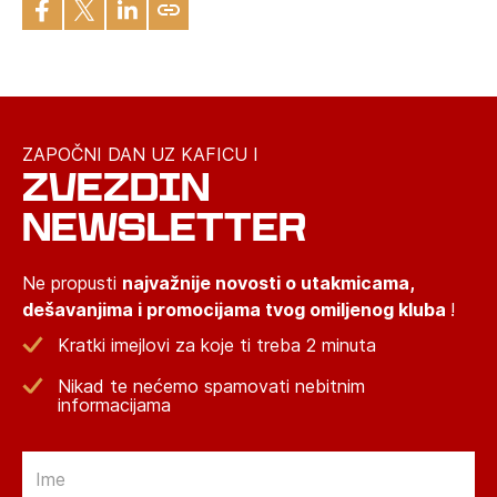
ZAPOČNI DAN UZ KAFICU I
ZVEZDIN
NEWSLETTER
Ne propusti
najvažnije novosti o utakmicama,
dešavanjima i promocijama tvog omiljenog kluba
!
Kratki imejlovi za koje ti treba 2 minuta
Nikad te nećemo spamovati nebitnim
informacijama
Email