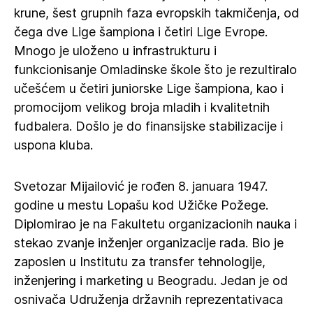
krune, šest grupnih faza evropskih takmičenja, od
čega dve Lige šampiona i četiri Lige Evrope.
Mnogo je uloženo u infrastrukturu i
funkcionisanje Omladinske škole što je rezultiralo
učešćem u četiri juniorske Lige šampiona, kao i
promocijom velikog broja mladih i kvalitetnih
fudbalera. Došlo je do finansijske stabilizacije i
uspona kluba.
Svetozar Mijailović je rođen 8. januara 1947.
godine u mestu Lopašu kod Užičke Požege.
Diplomirao je na Fakultetu organizacionih nauka i
stekao zvanje inženjer organizacije rada. Bio je
zaposlen u Institutu za transfer tehnologije,
inženjering i marketing u Beogradu. Jedan je od
osnivača Udruženja državnih reprezentativaca