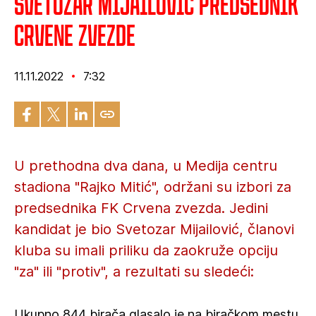
Svetozar Mijailović predsednik
Crvene zvezde
11.11.2022
7:32
U prethodna dva dana, u Medija centru
stadiona "Rajko Mitić", održani su izbori za
predsednika FK Crvena zvezda. Jedini
kandidat je bio Svetozar Mijailović, članovi
kluba su imali priliku da zaokruže opciju
"za" ili "protiv", a rezultati su sledeći:
Ukupno 844 birača glasalo je na biračkom mestu