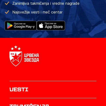
Zanimljiva takmičenja i vredne nagrade
Najsvežije vesti i meč centar
Vesti