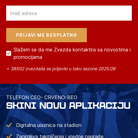
Email
Slažem se da me Zvezda kontaktira sa novostima i
promocijama
⭐ 38502 zvezdaša se prijavilo u toku sezone 2025/26
TELEFON CEO- CRVENO-BEO
SKINI NOVU APLIKACIJU
Digitalna ulaznica na stadion
Zanimljiva takmičenja i vredne nagrade