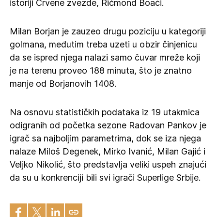
istoriji Crvene zvezde, Ričmond Boaći.
Milan Borjan je zauzeo drugu poziciju u kategoriji
golmana, međutim treba uzeti u obzir činjenicu
da se ispred njega nalazi samo čuvar mreže koji
je na terenu proveo 188 minuta, što je znatno
manje od Borjanovih 1408.
Na osnovu statističkih podataka iz 19 utakmica
odigranih od početka sezone Radovan Pankov je
igrač sa najboljim parametrima, dok se iza njega
nalaze Miloš Degenek, Mirko Ivanić, Milan Gajić i
Veljko Nikolić, što predstavlja veliki uspeh znajući
da su u konkrenciji bili svi igrači Superlige Srbije.