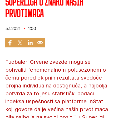
Superliga u znaku naših
prvotimaca
5.1.2021
1:00
Fudbaleri Crvene zvezde mogu se
pohvaliti fenomenalnom polusezonom o
čemu pored ekipnih rezultata svedoče i
brojna individualna dostignuća, a najbolja
potvrda za to jesu statistički podaci
indeksa uspešnosti sa platforme InStat
koji govore da je većina naših prvotimaca
bila najbolja na svojoj poziciji u Superligi