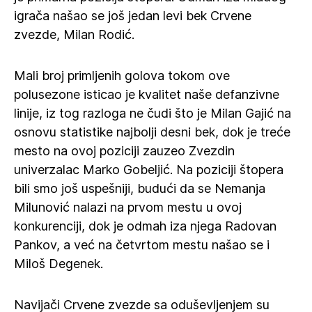
igrača našao se još jedan levi bek Crvene
zvezde, Milan Rodić.
Mali broj primljenih golova tokom ove
polusezone isticao je kvalitet naše defanzivne
linije, iz tog razloga ne čudi što je Milan Gajić na
osnovu statistike najbolji desni bek, dok je treće
mesto na ovoj poziciji zauzeo Zvezdin
univerzalac Marko Gobeljić. Na poziciji štopera
bili smo još uspešniji, budući da se Nemanja
Milunović nalazi na prvom mestu u ovoj
konkurenciji, dok je odmah iza njega Radovan
Pankov, a već na četvrtom mestu našao se i
Miloš Degenek.
Navijači Crvene zvezde sa oduševljenjem su