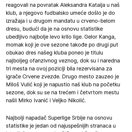
reagovali na povratak Aleksandra Kataija u naš
klub, a njegovo fudbalsko umeće došlo je do
izražaja i u drugom mandatu u crveno-belom
dresu, budući da je na osnovu statistike
ubedljivo najbolje levo krilo lige. Gelor Kanga,
momak koji je ove sezone takođe po drugi put
obukao dres našeg kluba poneo je titulu
najboljeg ofanzivnog veznog, dok su i naredna
tri mesta na ovoj poziciji bila rezervisana za
igrače Crvene zvezde. Drugo mesto zauzeo je
Miloš Vulić koji je napustio naš klub na početku
sezone, dok su se na trećem i četvrtom mestu
našli Mirko Ivanić i Veljko Nikolić.
Najbolji napadač Superlige Srbije na osnovu
statistike je jedan od najuspešnijih stranaca u