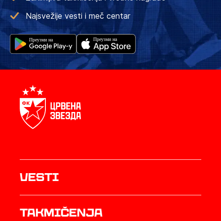
Najsvežije vesti i meč centar
Vesti
Takmičenja