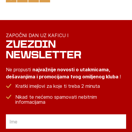
ZAPOČNI DAN UZ KAFICU I
ZVEZDIN
NEWSLETTER
Ne propusti
najvažnije novosti o utakmicama,
dešavanjima i promocijama tvog omiljenog kluba
!
Kratki imejlovi za koje ti treba 2 minuta
Nikad te nećemo spamovati nebitnim
informacijama
Email