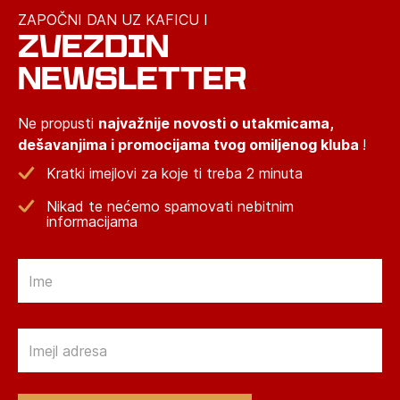
ZAPOČNI DAN UZ KAFICU I
ZVEZDIN
NEWSLETTER
Ne propusti
najvažnije novosti o utakmicama,
dešavanjima i promocijama tvog omiljenog kluba
!
Kratki imejlovi za koje ti treba 2 minuta
Nikad te nećemo spamovati nebitnim
informacijama
Email
Email