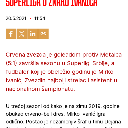
Superliga u znaku Ivanića
20.5.2021
11:54
Crvena zvezda je goleadom protiv Metalca
(5:1) završila sezonu u Superligi Srbije, a
fudbaler koji je obeležio godinu je Mirko
Ivanić, Zvezdin najbolji strelac i asistent u
nacionalnom šampionatu.
U trećoj sezoni od kako je na zimu 2019. godine
obukao crveno-beli dres, Mirko Ivanić igra
odlično. Postao je nezamenjiv šraf u timu Dejana