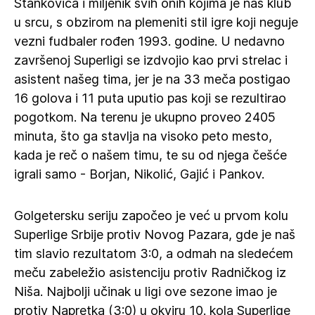
Stankovića i miljenik svih onih kojima je naš klub
u srcu, s obzirom na plemeniti stil igre koji neguje
vezni fudbaler rođen 1993. godine. U nedavno
završenoj Superligi se izdvojio kao prvi strelac i
asistent našeg tima, jer je na 33 meča postigao
16 golova i 11 puta uputio pas koji se rezultirao
pogotkom. Na terenu je ukupno proveo 2405
minuta, što ga stavlja na visoko peto mesto,
kada je reč o našem timu, te su od njega češće
igrali samo - Borjan, Nikolić, Gajić i Pankov.
Golgetersku seriju započeo je već u prvom kolu
Superlige Srbije protiv Novog Pazara, gde je naš
tim slavio rezultatom 3:0, a odmah na sledećem
meču zabeležio asistenciju protiv Radničkog iz
Niša. Najbolji učinak u ligi ove sezone imao je
protiv Napretka (3:0) u okviru 10. kola Superlige