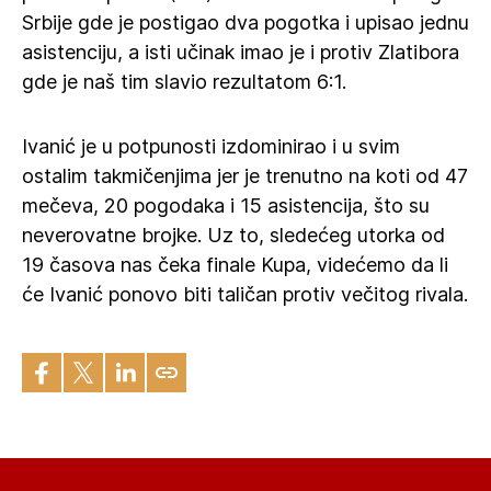
Srbije gde je postigao dva pogotka i upisao jednu
asistenciju, a isti učinak imao je i protiv Zlatibora
gde je naš tim slavio rezultatom 6:1.
Ivanić je u potpunosti izdominirao i u svim
ostalim takmičenjima jer je trenutno na koti od 47
mečeva, 20 pogodaka i 15 asistencija, što su
neverovatne brojke. Uz to, sledećeg utorka od
19 časova nas čeka finale Kupa, videćemo da li
će Ivanić ponovo biti taličan protiv večitog rivala.