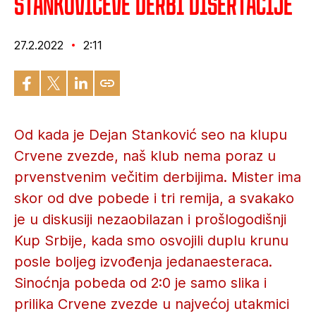
Stankovićeve derbi disertacije
27.2.2022
2:11
Od kada je Dejan Stanković seo na klupu
Crvene zvezde, naš klub nema poraz u
prvenstvenim večitim derbijima. Mister ima
skor od dve pobede i tri remija, a svakako
je u diskusiji nezaobilazan i prošlogodišnji
Kup Srbije, kada smo osvojili duplu krunu
posle boljeg izvođenja jedanaesteraca.
Sinoćnja pobeda od 2:0 je samo slika i
prilika Crvene zvezde u najvećoj utakmici