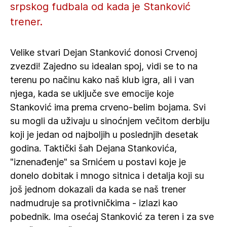
srpskog fudbala od kada je Stanković
trener.
Velike stvari Dejan Stanković donosi Crvenoj
zvezdi! Zajedno su idealan spoj, vidi se to na
terenu po načinu kako naš klub igra, ali i van
njega, kada se uključe sve emocije koje
Stanković ima prema crveno-belim bojama. Svi
su mogli da uživaju u sinoćnjem večitom derbiju
koji je jedan od najboljih u poslednjih desetak
godina. Taktički šah Dejana Stankovića,
"iznenađenje" sa Srnićem u postavi koje je
donelo dobitak i mnogo sitnica i detalja koji su
još jednom dokazali da kada se naš trener
nadmudruje sa protivničkima - izlazi kao
pobednik. Ima osećaj Stanković za teren i za sve