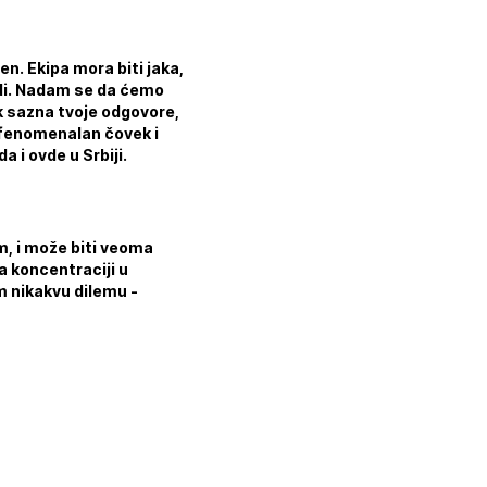
ten. Ekipa mora biti jaka,
radi. Nadam se da ćemo
ik sazna tvoje odgovore,
 fenomenalan čovek i
da i ovde u Srbiji.
m, i može biti veoma
na koncentraciji u
am nikakvu dilemu -