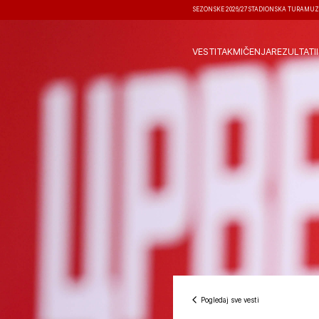
SEZONSKE 2026/27
STADIONSKA TURA
MUZ
VESTI
TAKMIČENJA
REZULTATI
Pogledaj sve vesti