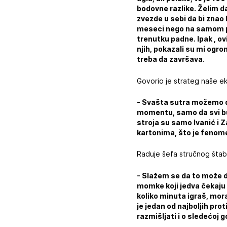
bodovne razlike. Želim 
zvezde u sebi da bi znao
meseci nego na samom poč
trenutku padne. Ipak , o
njih, pokazali su mi ogr
treba da završava.
Govorio je strateg naše ekip
- Svašta sutra možemo d
momentu, samo da svi bu
stroja su samo Ivanić i 
kartonima, što je fenome
Raduje šefa stručnog štaba
- Slažem se da to može d
momke koji jedva čekaju 
koliko minuta igraš, mora
je jedan od najboljih pro
razmišljati i o sledećoj g