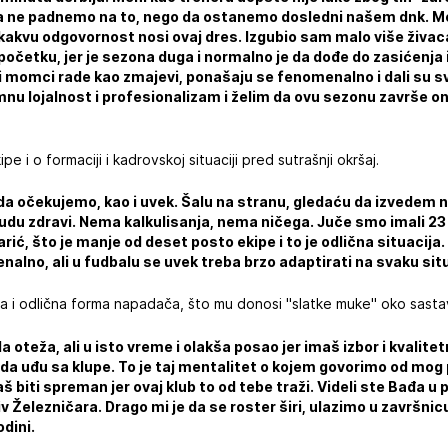
da ne padnemo na to, nego da ostanemo dosledni našem dnk. M
 kakvu odgovornost nosi ovaj dres. Izgubio sam malo više živac
etku, jer je sezona duga i normalno je da dođe do zasićenja i
vi momci rade kao zmajevi, ponašaju se fenomenalno i dali su s
omnu lojalnost i profesionalizam i želim da ovu sezonu završe 
e i o formaciji i kadrovskoj situaciji pred sutrašnji okršaj.
a očekujemo, kao i uvek. Šalu na stranu, gledaću da izvedem n
du zdravi. Nema kalkulisanja, nema ničega. Juče smo imali 23 
Zarić, što je manje od deset posto ekipe i to je odlična situac
nalno, ali u fudbalu se uvek treba brzo adaptirati na svaku situ
 i odlična forma napadača, što mu donosi "slatke muke" oko sastavl
a oteža, ali u isto vreme i olakša posao jer imaš izbor i kvali
da uđu sa klupe. To je taj mentalitet o kojem govorimo od mog 
š biti spreman jer ovaj klub to od tebe traži. Videli ste Bađa u
tiv Železničara. Drago mi je da se roster širi, ulazimo u završn
odini.