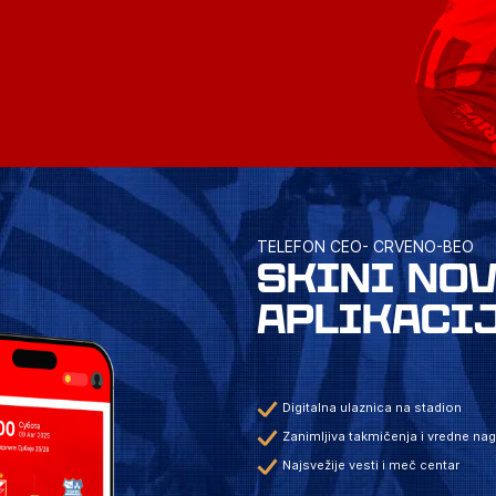
TELEFON CEO- CRVENO-BEO
SKINI NO
APLIKACI
Digitalna ulaznica na stadion
Zanimljiva takmičenja i vredne na
Najsvežije vesti i meč centar