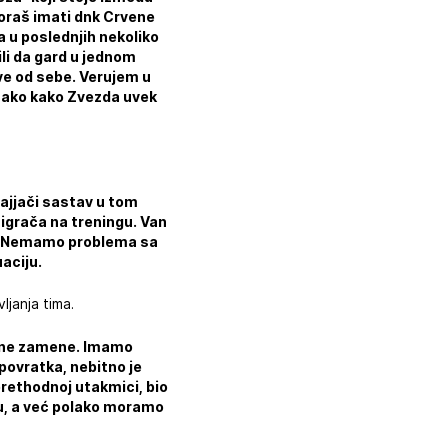
oraš imati dnk Crvene
a u poslednjih nekoliko
li da gard u jednom
ve od sebe. Verujem u
onako kako Zvezda uvek
ajjači sastav u tom
igrača na treningu. Van
ija. Nemamo problema sa
aciju.
janja tima.
tetne zamene. Imamo
povratka, nebitno je
 prethodnoj utakmici, bio
icu, a već polako moramo