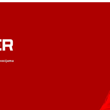
ER
omocijama