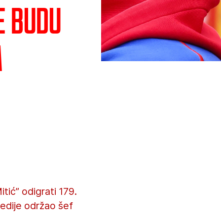
e budu
a
ić” odigrati 179.
medije održao šef