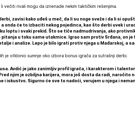
a li večiti rivali mogu da iznenade nekim taktičkim rešenjima.
derbi, zavisi kako uđeš u meč, da li su noge sveže i da li si opuš
, a onda će to izbaciti nekog pojedinca, kao što derbi uvek i u
ku loptu i svaki prekid. Što se tiče nadmudrivanja, ako protivn
 pitanja u toku same utakmice. Igrao sam protiv Srđana, on je
etalje i analize. Lepo je bilo igrati protiv njega u Mađarskoj, a sa
ih je otklonio sumnje oko izbora bonus igrača za sutrašnji derbi.
. Avdić je jako zanimljiv profil igrača, i karakterom i talento
red njim je ozbiljna karijera, mora još dosta da radi, naročito 
dine i iskustvo. Sigurno će sve to nadoći, verujem u njega i nem