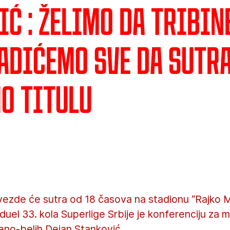
ć : Želimo da tribin
radićemo sve da sutr
o titulu
ezde će sutra od 18 časova na stadionu “Rajko Mit
 duel 33. kola Superlige Srbije je konferenciju za 
eno-belih Dejan Stanković.