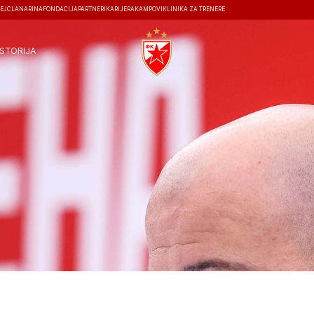
EJ
ČLANARINA
FONDACIJA
PARTNERI
KARIJERA
KAMPOVI
KLINIKA ZA TRENERE
ISTORIJA