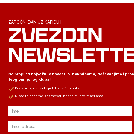
ZAPOČNI DAN UZ KAFICU I
ZVEZDIN
NEWSLETT
Ne propusti
najvažnije novosti o utakmicama, dešavanjima i pr
tvog omiljenog kluba
!
Kratki imejlovi za koje ti treba 2 minuta
Nikad te nećemo spamovati nebitnim informacijama
Email
Email