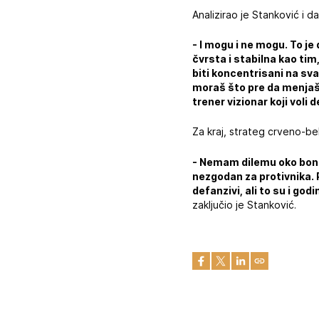
Analizirao je Stanković i d
- I mogu i ne mogu. To je 
čvrsta i stabilna kao tim
biti koncentrisani na sva
moraš što pre da menjaš
trener vizionar koji voli d
Za kraj, strateg crveno-bel
- Nemam dilemu oko bonusa
nezgodan za protivnika. P
defanzivi, ali to su i go
zaključio je Stanković.