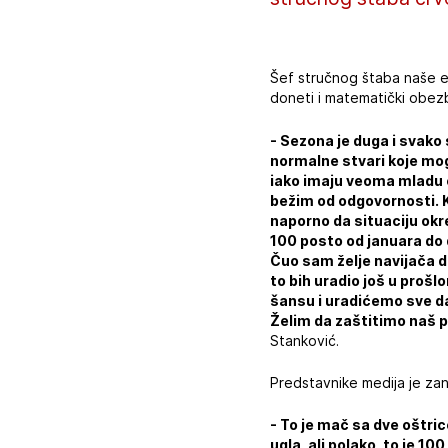
Šef stručnog štaba naše ek
doneti i matematički obez
- Sezona je duga i svako
normalne stvari koje mog
iako imaju veoma mladu e
bežim od odgovornosti. K
naporno da situaciju okre
100 posto od januara do
Čuo sam želje navijača d
to bih uradio još u proš
šansu i uradićemo sve da 
Želim da zaštitimo naš pr
Stanković.
Predstavnike medija je zan
- To je mač sa dve oštric
ugla, ali polako, to je 1