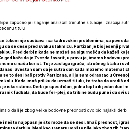
ipe započeo je izlaganje analizom trenutne situacije i značaja su
beđenu titulu.
 se tokom nje suočava i sa kadrovskim problemima, sa povreda
u da se dese pred svaku utakmicu. Partizan je bio jesenji prvak
kipu. Pred derbi nikada ne možeš sa sigurnošću da kažeš ko je
o god kaže da je Zvezda favorit, u pravu je, imamo bodovnu pre
nemo u našu korist. To je zasluga igrača, stručnog štaba i svih
 danas. Svestan sam da je sutra dan kada možemo matematički
a se to desi baš protiv Partizana, ali ja sam odrastao u Crveno
lom kolu. Kada imaš priliku da uzmeš titulu, to treba da uradiš
je iskoristimo. Derbi je specifičan, jedna lopta ili jedan duel
aznik fudbala, da bude fer-plej, da tribine budu pune i da svi uži
imalo da li je zbog velike bodovne prednosti ovo bio najlakši derbi
e i nešto najopasnije što može da se desi. Imaš prednost, igraš 
00 minuta derbija. Meni kao treneru uopšte nije lako zbog tih "za