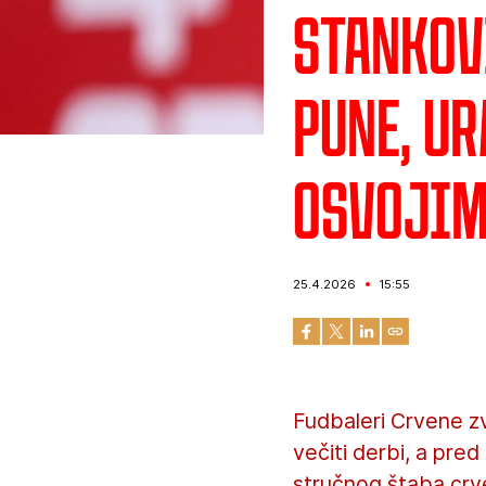
Stankovi
pune, u
osvojim
25.4.2026
15:55
Fudbaleri Crvene zv
večiti derbi, a pred
stručnog štaba crv