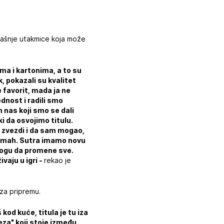
trašnje utakmice koja može
ma i kartonima, a to su
, pokazali su kvalitet
 favorit, mada ja ne
dnost i radili smo
 nas koji smo se dali
 da osvojimo titulu.
j zvezdi i da sam mogao,
 odmah. Sutra imamo novu
 mogu da promene sve.
vaju u igri -
rekao je
 za pripremu.
kod kuće, titula je tu iza
reza" koji stoje između