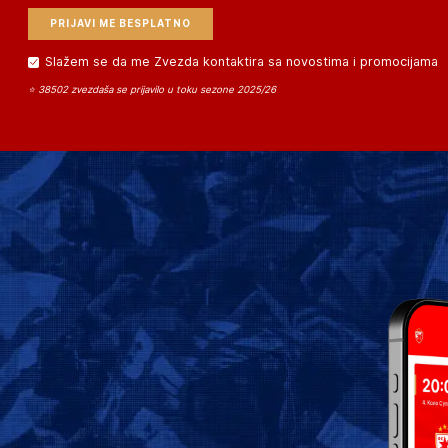
Slažem se da me Zvezda kontaktira sa novostima i promocijama
⭐ 38502 zvezdaša se prijavilo u toku sezone 2025/26