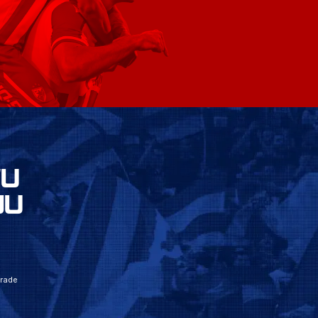
VU
JU
grade