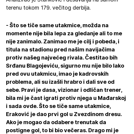
terenu tokom 179. večitog derbija.
- Što se tiče same utakmice, možda na
momente nije bila lepa za gledanje ali to me
nije zanimalo. Zanimao me je cilj i pobeda, i
titula na stadionu pred našim navijačima
protiv našeg najvećeg rivala. Čestitao bih
Srđanu Blagojeviću, sigurno mu nije bilo lako
pred ovu utakmicu, imao je kadrovskih
problema, ali su izašli hrabro i dali sve od
sebe. Pravi je dasa, vizionar i odličan trener,
bila mi je čast igrati protiv njega u Mađarskoj
i sada ovde. Što se tiče same utakmice,
Eraković je dao prvi gol u Zvezdinom dresu.
Ako je mogao da odabere trenutak da
postigne gol, to bi bio večeras. Drago mi je