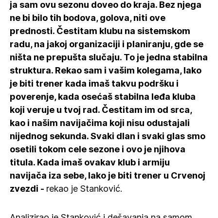
ja sam ovu sezonu doveo do kraja. Bez njega
ne bi bilo tih bodova, golova, niti ove
prednosti. Čestitam klubu na sistemskom
radu, na jakoj organizaciji i planiranju, gde se
ništa ne prepušta slučaju. To je jedna stabilna
struktura. Rekao sam i vašim kolegama, lako
je biti trener kada imaš takvu podršku i
poverenje, kada osećaš stabilna leđa kluba
koji veruje u tvoj rad. Čestitam im od srca,
kao i našim navijačima koji nisu odustajali
nijednog sekunda. Svaki dlan i svaki glas smo
osetili tokom cele sezone i ovo je njihova
titula. Kada imaš ovakav klub i armiju
navijača iza sebe, lako je biti trener u Crvenoj
zvezdi -
rekao je Stanković.
Analizirao je Stanković i dešavanja na samom