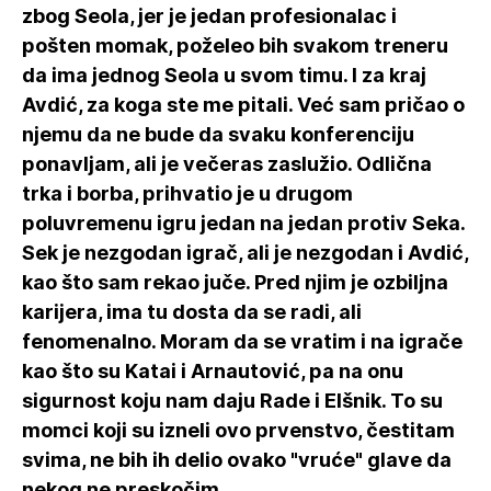
zbog Seola, jer je jedan profesionalac i
pošten momak, poželeo bih svakom treneru
da ima jednog Seola u svom timu. I za kraj
Avdić, za koga ste me pitali. Već sam pričao o
njemu da ne bude da svaku konferenciju
ponavljam, ali je večeras zaslužio. Odlična
trka i borba, prihvatio je u drugom
poluvremenu igru jedan na jedan protiv Seka.
Sek je nezgodan igrač, ali je nezgodan i Avdić,
kao što sam rekao juče. Pred njim je ozbiljna
karijera, ima tu dosta da se radi, ali
fenomenalno. Moram da se vratim i na igrače
kao što su Katai i Arnautović, pa na onu
sigurnost koju nam daju Rade i Elšnik. To su
momci koji su izneli ovo prvenstvo, čestitam
svima, ne bih ih delio ovako "vruće" glave da
nekog ne preskočim.