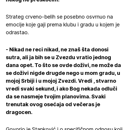
Strateg crveno-belih se posebno osvrnuo na
emocije koje gaji prema klubu i gradu u kojem je
odrastao.
- Nikad ne reci nikad, ne znaš šta donosi
sutra, ali ja bih se u Zvezdu vratio jednog
dana opet. To što se ovde doživi, ne može da
se doživi nigde drugde nego u mom gradu, u
mojoj Srbiji i u mojoj Zvezdi. Vredi , stvarno
vredi svaki sekund, i ako Bog nekada odluči
da se nasmeje tvojim planovima. Svaki
trenutak ovog osećaja od večeras je
dragocen.
Govorio je Stanković i o specifičnom odnosu koji