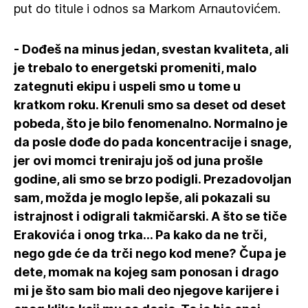
put do titule i odnos sa Markom Arnautovićem.
- Dođeš na minus jedan, svestan kvaliteta, ali
je trebalo to energetski promeniti, malo
zategnuti ekipu i uspeli smo u tome u
kratkom roku. Krenuli smo sa deset od deset
pobeda, što je bilo fenomenalno. Normalno je
da posle dođe do pada koncentracije i snage,
jer ovi momci treniraju još od juna prošle
godine, ali smo se brzo podigli. Prezadovoljan
sam, možda je moglo lepše, ali pokazali su
istrajnost i odigrali takmičarski. A što se tiče
Erakovića i onog trka... Pa kako da ne trči,
nego gde će da trči nego kod mene? Čupa je
dete, momak na kojeg sam ponosan i drago
mi je što sam bio mali deo njegove karijere i