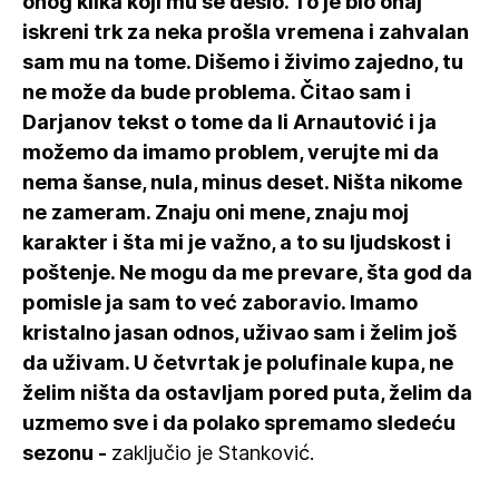
onog klika koji mu se desio. To je bio onaj
iskreni trk za neka prošla vremena i zahvalan
sam mu na tome. Dišemo i živimo zajedno, tu
ne može da bude problema. Čitao sam i
Darjanov tekst o tome da li Arnautović i ja
možemo da imamo problem, verujte mi da
nema šanse, nula, minus deset. Ništa nikome
ne zameram. Znaju oni mene, znaju moj
karakter i šta mi je važno, a to su ljudskost i
poštenje. Ne mogu da me prevare, šta god da
pomisle ja sam to već zaboravio. Imamo
kristalno jasan odnos, uživao sam i želim još
da uživam. U četvrtak je polufinale kupa, ne
želim ništa da ostavljam pored puta, želim da
uzmemo sve i da polako spremamo sledeću
sezonu -
zaključio je Stanković.