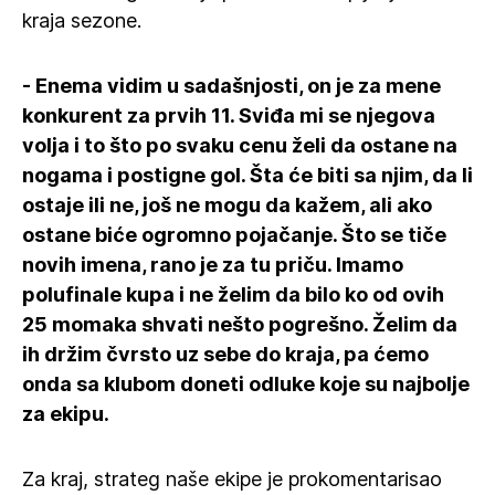
kraja sezone.
- Enema vidim u sadašnjosti, on je za mene
konkurent za prvih 11. Sviđa mi se njegova
volja i to što po svaku cenu želi da ostane na
nogama i postigne gol. Šta će biti sa njim, da li
ostaje ili ne, još ne mogu da kažem, ali ako
ostane biće ogromno pojačanje. Što se tiče
novih imena, rano je za tu priču. Imamo
polufinale kupa i ne želim da bilo ko od ovih
25 momaka shvati nešto pogrešno. Želim da
ih držim čvrsto uz sebe do kraja, pa ćemo
onda sa klubom doneti odluke koje su najbolje
za ekipu.
Za kraj, strateg naše ekipe je prokomentarisao