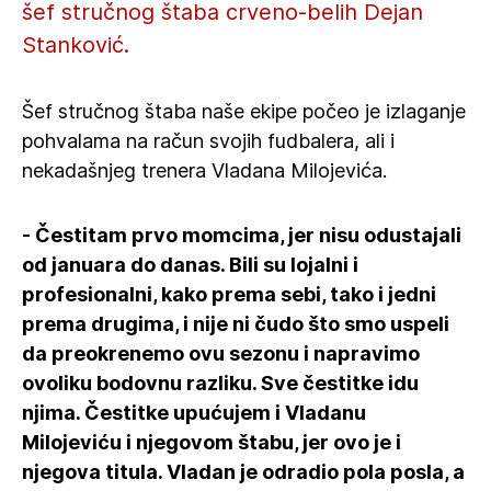
šef stručnog štaba crveno-belih Dejan
Stanković.
Šef stručnog štaba naše ekipe počeo je izlaganje
pohvalama na račun svojih fudbalera, ali i
nekadašnjeg trenera Vladana Milojevića.
- Čestitam prvo momcima, jer nisu odustajali
od januara do danas. Bili su lojalni i
profesionalni, kako prema sebi, tako i jedni
prema drugima, i nije ni čudo što smo uspeli
da preokrenemo ovu sezonu i napravimo
ovoliku bodovnu razliku. Sve čestitke idu
njima. Čestitke upućujem i Vladanu
Milojeviću i njegovom štabu, jer ovo je i
njegova titula. Vladan je odradio pola posla, a