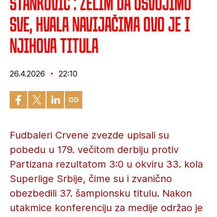
Stanković : Želim da osvojimo
sve, hvala navijačima ovo je i
njihova titula
26.4.2026
22:10
Fudbaleri Crvene zvezde upisali su
pobedu u 179. večitom derbiju protiv
Partizana rezultatom 3:0 u okviru 33. kola
Superlige Srbije, čime su i zvanično
obezbedili 37. šampionsku titulu. Nakon
utakmice konferenciju za medije održao je