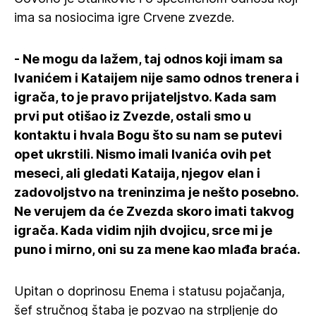
ima sa nosiocima igre Crvene zvezde.
- Ne mogu da lažem, taj odnos koji imam sa
Ivanićem i Kataijem nije samo odnos trenera i
igrača, to je pravo prijateljstvo. Kada sam
prvi put otišao iz Zvezde, ostali smo u
kontaktu i hvala Bogu što su nam se putevi
opet ukrstili. Nismo imali Ivanića ovih pet
meseci, ali gledati Kataija, njegov elan i
zadovoljstvo na treninzima je nešto posebno.
Ne verujem da će Zvezda skoro imati takvog
igrača. Kada vidim njih dvojicu, srce mi je
puno i mirno, oni su za mene kao mlađa braća.
Upitan o doprinosu Enema i statusu pojačanja,
šef stručnog štaba je pozvao na strpljenje do