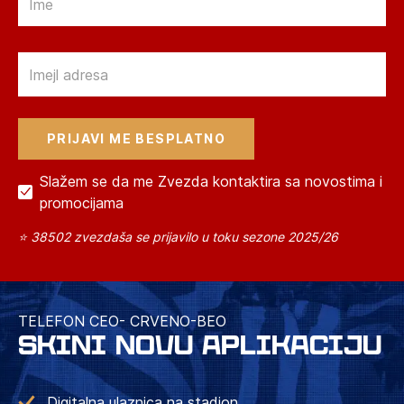
Email
Slažem se da me Zvezda kontaktira sa novostima i
promocijama
⭐ 38502 zvezdaša se prijavilo u toku sezone 2025/26
TELEFON CEO- CRVENO-BEO
SKINI NOVU APLIKACIJU
Digitalna ulaznica na stadion