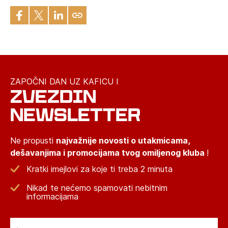
ZAPOČNI DAN UZ KAFICU I
ZVEZDIN
NEWSLETTER
Ne propusti
najvažnije novosti o utakmicama,
dešavanjima i promocijama tvog omiljenog kluba
!
Kratki imejlovi za koje ti treba 2 minuta
Nikad te nećemo spamovati nebitnim
informacijama
Email