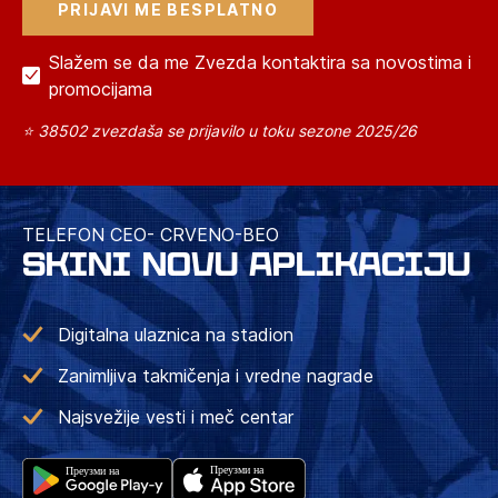
Slažem se da me Zvezda kontaktira sa novostima i
promocijama
⭐ 38502 zvezdaša se prijavilo u toku sezone 2025/26
TELEFON CEO- CRVENO-BEO
SKINI NOVU APLIKACIJU
Digitalna ulaznica na stadion
Zanimljiva takmičenja i vredne nagrade
Najsvežije vesti i meč centar