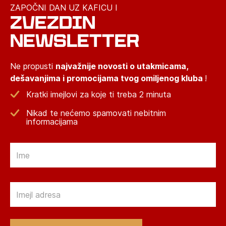
ZAPOČNI DAN UZ KAFICU I
ZVEZDIN
NEWSLETTER
Ne propusti
najvažnije novosti o utakmicama,
dešavanjima i promocijama tvog omiljenog kluba
!
Kratki imejlovi za koje ti treba 2 minuta
Nikad te nećemo spamovati nebitnim
informacijama
Email
Email