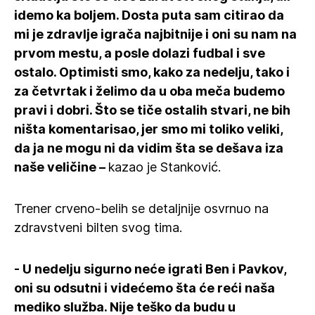
idemo ka boljem. Dosta puta sam citirao da
mi je zdravlje igrača najbitnije i oni su nam na
prvom mestu, a posle dolazi fudbal i sve
ostalo. Optimisti smo, kako za nedelju, tako i
za četvrtak i želimo da u oba meča budemo
pravi i dobri. Što se tiče ostalih stvari, ne bih
ništa komentarisao, jer smo mi toliko veliki,
da ja ne mogu ni da vidim šta se dešava iza
naše veličine –
kazao je Stanković.
Trener crveno-belih se detaljnije osvrnuo na
zdravstveni bilten svog tima.
- U nedelju sigurno neće igrati Ben i Pavkov,
oni su odsutni i videćemo šta će reći naša
mediko služba. Nije teško da budu u