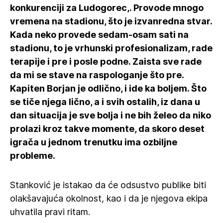
konkurenciji za Ludogorec,. Provode mnogo
vremena na stadionu, što je izvanredna stvar.
Kada neko provede sedam-osam sati na
stadionu, to je vrhunski profesionalizam, rade
terapije i pre i posle podne. Zaista sve rade
da mi se stave na raspologanje što pre.
Kapiten Borjan je odlično, i ide ka boljem. Što
se tiče njega lično, a i svih ostalih, iz dana u
dan situacija je sve bolja i ne bih želeo da niko
prolazi kroz takve momente, da skoro deset
igrača u jednom trenutku ima ozbiljne
probleme.
Stanković je istakao da će odsustvo publike biti
olakšavajuća okolnost, kao i da je njegova ekipa
uhvatila pravi ritam.