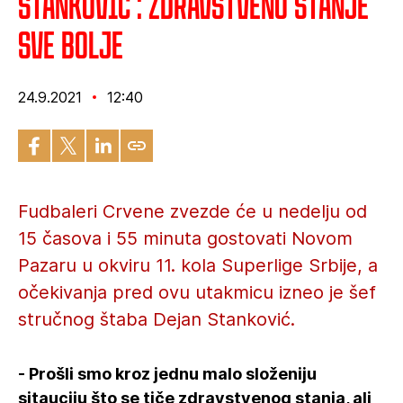
Stanković : Zdravstveno stanje
sve bolje
24.9.2021
12:40
Fudbaleri Crvene zvezde će u nedelju od
15 časova i 55 minuta gostovati Novom
Pazaru u okviru 11. kola Superlige Srbije, a
očekivanja pred ovu utakmicu izneo je šef
stručnog štaba Dejan Stanković.
- Prošli smo kroz jednu malo složeniju
sitauciju što se tiče zdravstvenog stanja, ali