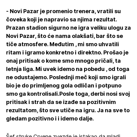
- Novi Pazar je promenio trenera, vratili su
čoveka koji je napravio sa njima rezultat.
Prazan stadion sigurno ne igra veliku ulogu za
Novi Pazar, što će nama olakšati, bar što se
tiče atmosfere. Međutim , mi smo uhvatili
ritam i igramo konkretno i direktno. Prošao je
onaj pritisak o kome smo mnogo pričali, ta
letnja liga. Mi uvek idemo na pobedu , od toga
ne odustajemo. Poslednji meč koji smo igrali
bio je do primljenog gola odličan i potpuno
smo ga kontrolisali.Posle toga, derbi nosi svoj
pritisak i strah da se izađe sa pozitivnim
rezultatom, što sve utiče na igru. Ja na sve to
gledam pozitivno i i idemo dalje.
Šef struke Crvene zvezde je istakao da mladi