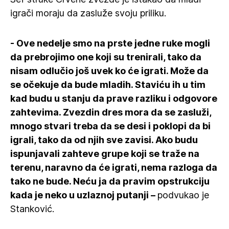
igrači moraju da zasluže svoju priliku.
- Ove nedelje smo na prste jedne ruke mogli
da prebrojimo one koji su trenirali, tako da
nisam odlučio još uvek ko će igrati. Može da
se očekuje da bude mladih. Staviću ih u tim
kad budu u stanju da prave razliku i odgovore
zahtevima. Zvezdin dres mora da se zasluži,
mnogo stvari treba da se desi i poklopi da bi
igrali, tako da od njih sve zavisi. Ako budu
ispunjavali zahteve grupe koji se traže na
terenu, naravno da će igrati, nema razloga da
tako ne bude. Neću ja da pravim opstrukciju
kada je neko u uzlaznoj putanji –
podvukao je
Stanković.