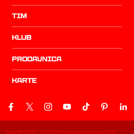
TIM
Klub
prodavnica
Karte
Copyright © 2011 -
2026
FK Crvena zvezda zvanični portal. Sva