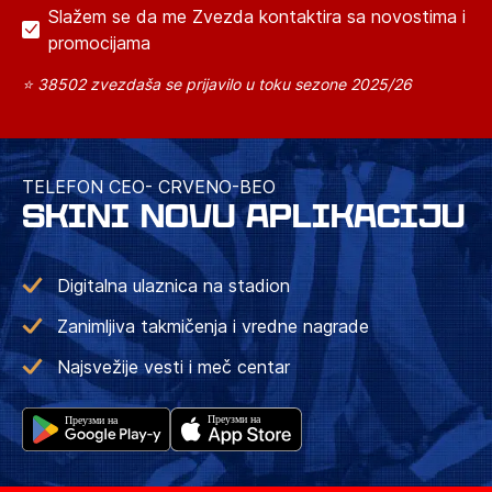
Slažem se da me Zvezda kontaktira sa novostima i
promocijama
⭐ 38502 zvezdaša se prijavilo u toku sezone 2025/26
TELEFON CEO- CRVENO-BEO
SKINI NOVU APLIKACIJU
Digitalna ulaznica na stadion
Zanimljiva takmičenja i vredne nagrade
Najsvežije vesti i meč centar