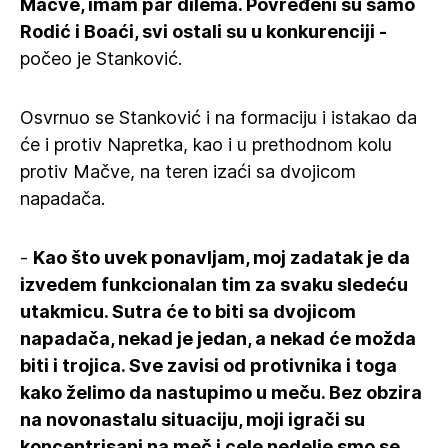
Mačve, imam par dilema. Povređeni su samo
Rodić i Boaći, svi ostali su u konkurenciji -
počeo je Stanković.
Osvrnuo se Stanković i na formaciju i istakao da
će i protiv Napretka, kao i u prethodnom kolu
protiv Mačve, na teren izaći sa dvojicom
napadača.
-
Kao što uvek ponavljam, moj zadatak je da
izvedem funkcionalan tim za svaku sledeću
utakmicu. Sutra će to biti sa dvojicom
napadača, nekad je jedan, a nekad će možda
biti i trojica. Sve zavisi od protivnika i toga
kako želimo da nastupimo u meču. Bez obzira
na novonastalu situaciju, moji igrači su
koncentrisani na meč i cele nedelje smo se