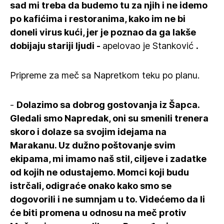
sad mi treba da budemo tu za njih i ne idemo
po kafićima i restoranima, kako im ne bi
doneli virus kući, jer je poznao da ga lakše
dobijaju stariji ljudi -
apelovao je Stanković
.
Pripreme za meč sa Napretkom teku po planu.
-
Dolazimo sa dobrog gostovanja iz Šapca.
Gledali smo Napredak, oni su smenili trenera
skoro i dolaze sa svojim idejama na
Marakanu. Uz dužno poštovanje svim
ekipama, mi imamo naš stil, ciljeve i zadatke
od kojih ne odustajemo. Momci koji budu
istrčali, odigraće onako kako smo se
dogovorili i ne sumnjam u to. Videćemo da li
će biti promena u odnosu na meč protiv