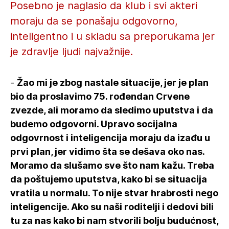
Posebno je naglasio da klub i svi akteri
moraju da se ponašaju odgovorno,
inteligentno i u skladu sa preporukama jer
je zdravlje ljudi najvažnije.
-
Žao mi je zbog nastale situacije, jer je plan
bio da proslavimo 75. rođendan Crvene
zvezde, ali moramo da sledimo uputstva i da
budemo odgovorni. Upravo socijalna
odgovrnost i inteligencija moraju da izađu u
prvi plan, jer vidimo šta se dešava oko nas.
Moramo da slušamo sve što nam kažu. Treba
da poštujemo uputstva, kako bi se situacija
vratila u normalu. To nije stvar hrabrosti nego
inteligencije. Ako su naši roditelji i dedovi bili
tu za nas kako bi nam stvorili bolju budućnost,