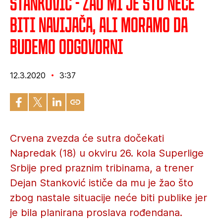
Stanković - Žao mi je što neće
biti navijača, ali moramo da
budemo odgovorni
12.3.2020
3:37
Crvena zvezda će sutra dočekati
Napredak (18) u okviru 26. kola Superlige
Srbije pred praznim tribinama, a trener
Dejan Stanković ističe da mu je žao što
zbog nastale situacije neće biti publike jer
je bila planirana proslava rođendana.