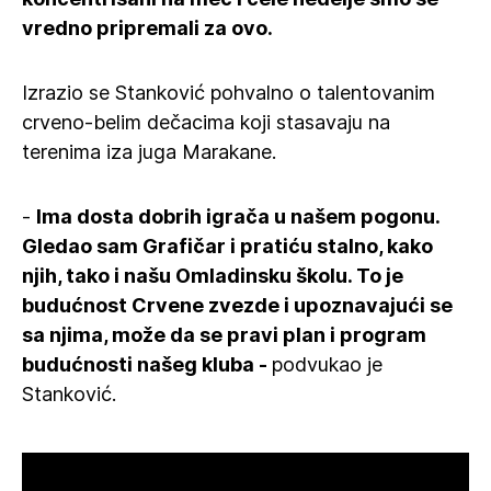
vredno pripremali za ovo.
Izrazio se Stanković pohvalno o talentovanim
crveno-belim dečacima koji stasavaju na
terenima iza juga Marakane.
-
Ima dosta dobrih igrača u našem pogonu.
Gledao sam Grafičar i pratiću stalno, kako
njih, tako i našu Omladinsku školu. To je
budućnost Crvene zvezde i upoznavajući se
sa njima, može da se pravi plan i program
budućnosti našeg kluba -
podvukao je
Stanković.