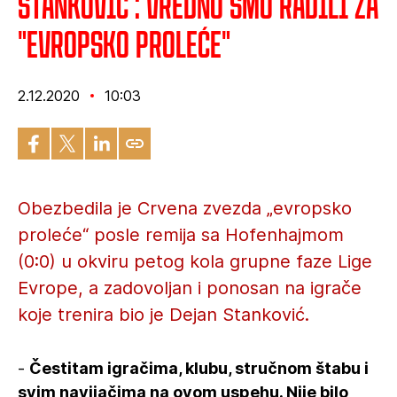
Stanković : Vredno smo radili za
"evropsko proleće"
2.12.2020
10:03
Obezbedila je Crvena zvezda „evropsko
proleće“ posle remija sa Hofenhajmom
(0:0) u okviru petog kola grupne faze Lige
Evrope, a zadovoljan i ponosan na igrače
koje trenira bio je Dejan Stanković.
-
Čestitam igračima, klubu, stručnom štabu i
svim navijačima na ovom uspehu. Nije bilo