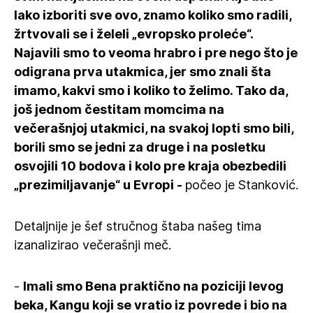
lako izboriti sve ovo, znamo koliko smo radili,
žrtvovali se i želeli „evropsko proleće“.
Najavili smo to veoma hrabro i pre nego što je
odigrana prva utakmica, jer smo znali šta
imamo, kakvi smo i koliko to želimo. Tako da,
još jednom čestitam momcima na
večerašnjoj utakmici, na svakoj lopti smo bili,
borili smo se jedni za druge i na posletku
osvojili 10 bodova i kolo pre kraja obezbedili
„prezimiljavanje“ u Evropi -
počeo je Stanković.
Detaljnije je šef stručnog štaba našeg tima
izanalizirao večerašnji meč.
-
Imali smo Bena praktično na poziciji levog
beka, Kangu koji se vratio iz povrede i bio na