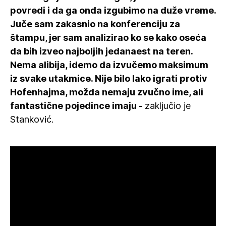
povredi i da ga onda izgubimo na duže vreme.
Juče sam zakasnio na konferenciju za
štampu, jer sam analizirao ko se kako oseća
da bih izveo najboljih jedanaest na teren.
Nema alibija, idemo da izvučemo maksimum
iz svake utakmice. Nije bilo lako igrati protiv
Hofenhajma, možda nemaju zvučno ime, ali
fantastične pojedince imaju -
zaključio je
Stanković.