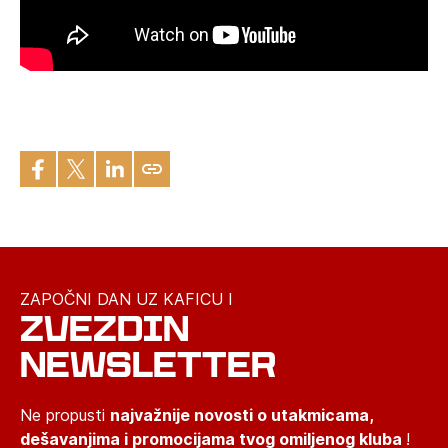
ZAPOČNI DAN UZ KAFICU I
ZVEZDIN
NEWSLETTER
Ne propusti
najvažnije novosti o utakmicama,
dešavanjima i promocijama tvog omiljenog kluba
!