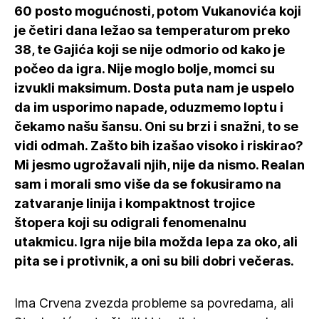
60 posto mogućnosti, potom Vukanovića koji
je četiri dana ležao sa temperaturom preko
38, te Gajića koji se nije odmorio od kako je
počeo da igra. Nije moglo bolje, momci su
izvukli maksimum. Dosta puta nam je uspelo
da im usporimo napade, oduzmemo loptu i
čekamo našu šansu. Oni su brzi i snažni, to se
vidi odmah. Zašto bih izašao visoko i riskirao?
Mi jesmo ugrožavali njih, nije da nismo. Realan
sam i morali smo više da se fokusiramo na
zatvaranje linija i kompaktnost trojice
štopera koji su odigrali fenomenalnu
utakmicu. Igra nije bila možda lepa za oko, ali
pita se i protivnik, a oni su bili dobri večeras.
Ima Crvena zvezda probleme sa povredama, ali