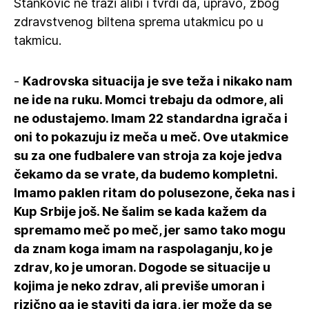
Stanković ne traži alibi i tvrdi da, upravo, zbog
zdravstvenog biltena sprema utakmicu po u
takmicu.
-
Kadrovska situacija je sve teža i nikako nam
ne ide na ruku. Momci trebaju da odmore, ali
ne odustajemo. Imam 22 standardna igrača i
oni to pokazuju iz meča u meč. Ove utakmice
su za one fudbalere van stroja za koje jedva
čekamo da se vrate, da budemo kompletni.
Imamo paklen ritam do polusezone, čeka nas i
Kup Srbije još. Ne šalim se kada kažem da
spremamo meč po meč, jer samo tako mogu
da znam koga imam na raspolaganju, ko je
zdrav, ko je umoran. Dogode se situacije u
kojima je neko zdrav, ali previše umoran i
rizično ga je staviti da igra, jer može da se