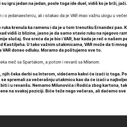
 su igru jedan na jedan, posle toga ide duel, vidiš ko je brži, jači.
i o jedanaestercu, ali i istakao da je VAR imao važnu ulogu u več
e ruka krenula ka ramenu i da je u tom trenutku Ernandez pao. Ka
i kad vidiš iz blizine, jasno je da samo stavio ruku na njegovo r
a nije slučaj. Sva sreća da je bio i VAR, bar kada je reč o našem 
fsajd Kastiljeha. U tako važnim utakmicama, VAR može da ti mnog
 je VAR doneo odluku. Moramo da poštujemo sve to.
eka meč sa Spartakom, a potom i revanš sa Milanom.
, njih čeka derbi sa Interom, videćemo kakvi će izaći iz toga. 
se spremali za večerašnju utakmicu kao da će izaći u najbolj
 biti i u revanšu. Nemamo Milunovića i Rodića zbog kartona, tak
ne na svakoj poziciji. Biće teže nego večeras, ali daćemo sv