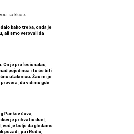
odi sa klupe.
dalo kako treba, onda je
, ali smo verovali da
 On je profesionalac,
ad pojedinca i to će biti
ličnu utakmicu. Žao mi je
ra provera, da vidimo gde
og Pankov čuva,
kov je prihvatio duel,
, već je bolje da gledamo
i pozadi, pa i Rodić,