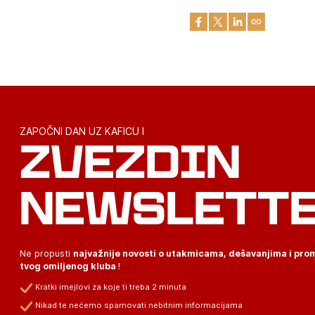
ZAPOČNI DAN UZ KAFICU I
ZVEZDIN
NEWSLETT
Ne propusti
najvažnije novosti o utakmicama, dešavanjima i pr
tvog omiljenog kluba
!
Kratki imejlovi za koje ti treba 2 minuta
Nikad te nećemo spamovati nebitnim informacijama