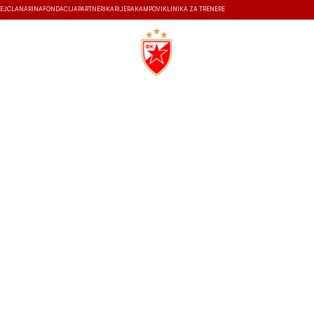
EJ
ČLANARINA
FONDACIJA
PARTNERI
KARIJERA
KAMPOVI
KLINIKA ZA TRENERE
ISTORIJA