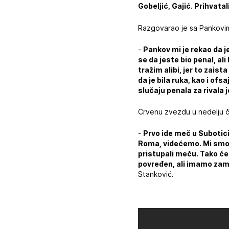
Gobeljić, Gajić. Prihvatali
Razgovarao je sa Pankovim 
-
Pankov mi je rekao da j
se da jeste bio penal, al
tražim alibi, jer to zaist
da je bila ruka, kao i o
slučaju penala za rivala
Crvenu zvezdu u nedelju č
-
Prvo ide meč u Subotici
Roma, videćemo. Mi smo 
pristupali meču. Tako će
povređen, ali imamo zame
Stanković.