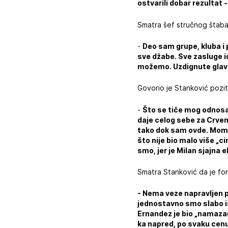
ostvarili dobar rezultat 
Smatra šef stručnog štaba
-
Deo sam grupe, kluba i
sve džabe. Sve zasluge id
možemo. Uzdignute glav
Govorio je Stanković poziti
-
Što se tiče mog odnosa
daje celog sebe za Crvenu
tako dok sam ovde. Momci 
što nije bio malo više „ci
smo, jer je Milan sjajna e
Smatra Stanković da je for
- Nema veze napravljen p
jednostavno smo slabo is
Ernandez je bio „namazan
ka napred, po svaku cenu