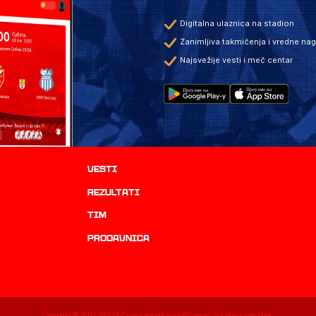
Digitalna ulaznica na stadion
Zanimljiva takmičenja i vredne na
Najsvežije vesti i meč centar
Vesti
rezultati
TIM
prodavnica
Copyright © 2011 -
2026
FK Crvena zvezda zvanični portal. Sva prava zadržana.