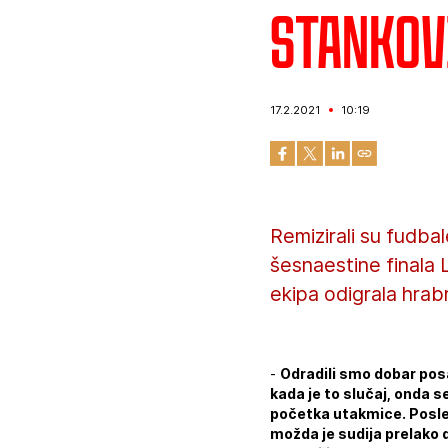
Stankov
17.2.2021
10:19
Remizirali su fudba
šesnaestine finala
ekipa odigrala hrab
-
Odradili smo dobar posa
kada je to slučaj, onda s
početka utakmice. Posle je
možda je sudija prelako 