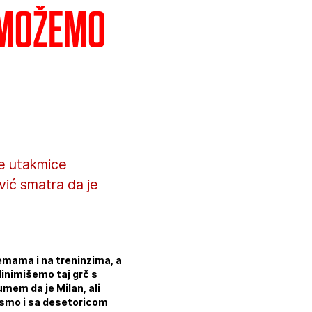
 možemo
ve utakmice
vić smatra da je
remama i na treninzima, a
linimišemo taj grč s
zumem da je Milan, ali
i smo i sa desetoricom