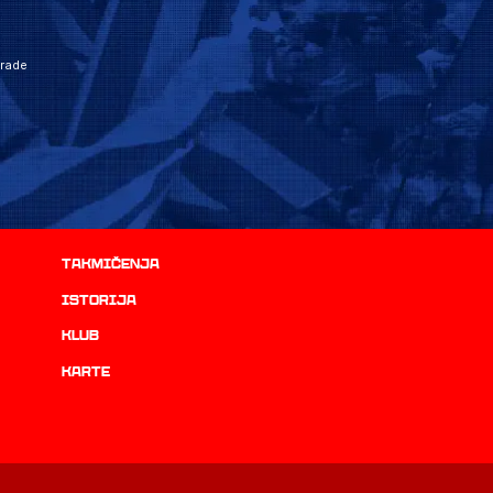
grade
Takmičenja
istorija
Klub
Karte