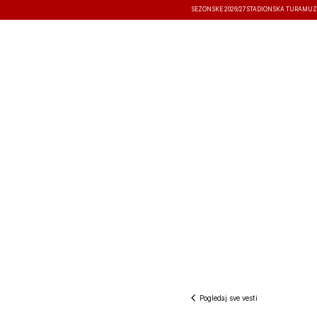
SEZONSKE 2026/27
STADIONSKA TURA
MUZ
VESTI
TAKMIČENJA
REZULTATI
Pogledaj sve vesti