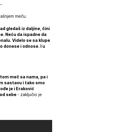
..
erašnjem meču.
d gledaš iz daljine, čini
ame. Neću da ispadne da
penalu. Videlo se sa klupe
o donese i odnose. I u
Potom meč sa nama, pa i
em sastavu i tako smo
ođe je i Eraković
e od sebe
- zaključio je