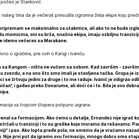
-
počeo je Stanković.
 našeg tima da je večeraš presudila ogromna želja ekipe koju predv
 pripremam se maksimalno za utakmice, ali ako to ne bude izgle
u momicma, oni su brža, snažna ekipa, imaju ozbiljnu tranziciju
e idemo večeras sa Marakane.
vno o igračima, pre svih o Kangi i Ivaniću.
 sa Kangom - ništa ne vučem sa sobom. Kad završim - završim.
 zvezdu, a na ono što smo imali je stavljena tačka. Grupa je izn
se žrtvuju jedini za druge i to me raduje. Ivanić je odigrao od
ničan“, i gađao preko Donarume, ali doći će i to. Bila je ovo dob
kipa.
macija sa trojicom štopera potpuno uigrana.
enal sa formacijom. Ako ćemo u detalje, Ernandez nije igrač k
trčali u tranziciji i to su greške koje moramo da rešavamo. Pan
iji“ i pao. Ako lopta pređe pola, ne smemo da je vraćamo nazad
. Nije prvi put da igramo ovu formaciju, mnogo dobro smo stajal