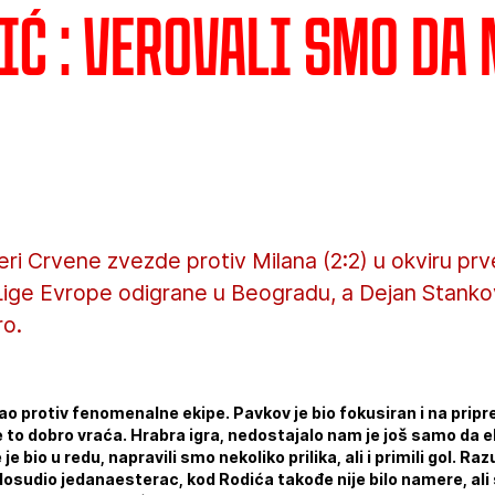
ić : Verovali smo da
leri Crvene zvezde protiv Milana (2:2) u okviru pr
 Lige Evrope odigrane u Beogradu, a Dejan Stanko
ro.
o protiv fenomenalne ekipe. Pavkov je bio fokusiran i na prip
e to dobro vraća. Hrabra igra, nedostajalo nam je još samo da e
 bio u redu, napravili smo nekoliko prilika, ali i primili gol. Ra
dosudio jedanaesterac, kod Rodića takođe nije bilo namere, al