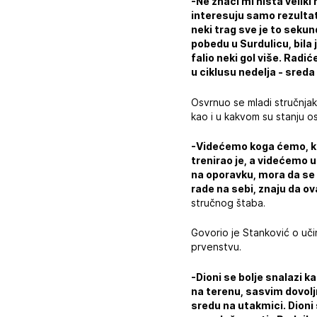
-Ne znači mi ništa veliki
interesuju samo rezultat
neki trag sve je to seku
pobedu u Surdulicu, bila 
falio neki gol više. Rad
u ciklusu nedelja - sreda
Osvrnuo se mladi stručnjak
kao i u kakvom su stanju os
-Videćemo koga ćemo, kog
trenirao je, a videćemo 
na oporavku, mora da se u
rade na sebi, znaju da o
stručnog štaba.
Govorio je Stanković o uč
prvenstvu.
-Dioni se bolje snalazi k
na terenu, sasvim dovolj
sredu na utakmici. Dioni 