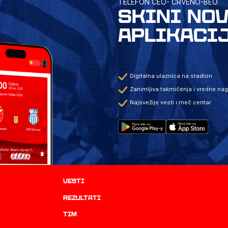
TELEFON CEO- CRVENO-BEO
SKINI NO
APLIKACI
Digitalna ulaznica na stadion
Zanimljiva takmičenja i vredne na
Najsvežije vesti i meč centar
Vesti
rezultati
TIM