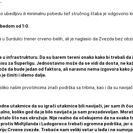
.
leo ubedljivu ili minimalnu pobedu šef stručnog štaba je odgovorio k
obedom od 1:0.
 Surdulici trener crveno-belih, ali je naglasio da Zvezda bez obzira
e u infrastrukturu. Da su barem tereni onako kako bi trebali da
i nisu za Superligu. Jednostavno može da se vidi da dosta, ne k
ože da bude jedan od faktora, ali naravno nema izgovora kako je
e činiti i idemo dalje.
koliko našim prvotimcima znači podrška sa tribina, kao i da su navija
ne utakmice da su igrači utakmice bili navijači, jer sam ih ču
alno, koliko god da je bilo navijača ja sam prezadovoljan. Mora
talo što nas okružuje. Nije realno da očekujemo da na svaka t
 protiv Midtjilanda i Ludogoreca trebati ogromna podrška, jer 
ju Crvene zvezde. Trebaće nam veliki vetar u leđa i ne sumnjam