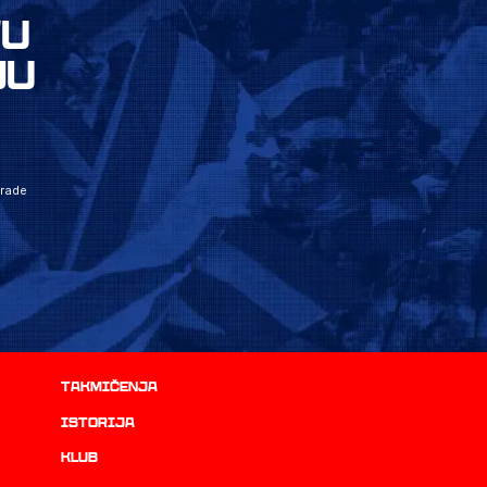
VU
JU
grade
Takmičenja
istorija
Klub