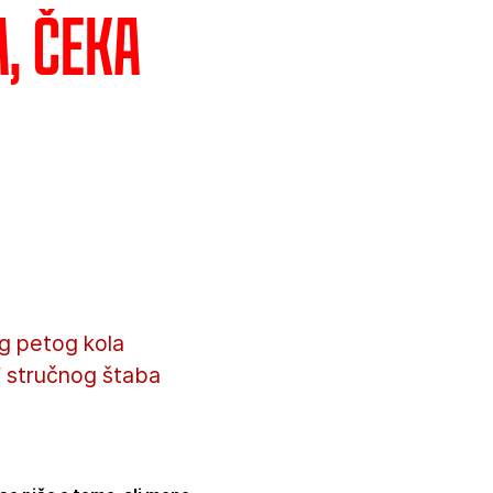
, čeka
g petog kola
f stručnog štaba