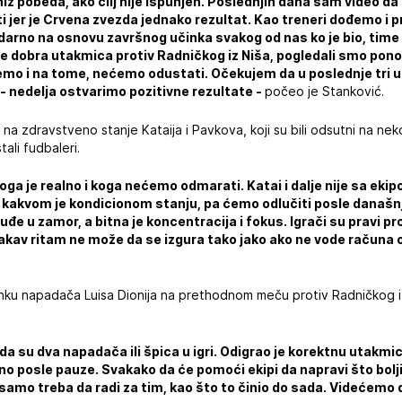
 niz pobeda, ako cilj nije ispunjen. Poslednjih dana sam video da
i jer je Crvena zvezda jednako rezultat. Kao treneri dođemo i 
ndarno na osnovu završnog učinka svakog od nas ko je bio, tim
je dobra utakmica protiv Radničkog iz Niša, pogledali smo ponovo
ićemo i na tome, nećemo odustati. Očekujem da u poslednje tri
 - nedelja ostvarimo pozitivne rezultate -
počeo je Stanković.
 na zdravstveno stanje Kataija i Pavkova, koji su bili odsutni na n
tali fudbaleri.
a je realno i koga nećemo odmarati. Katai i dalje nije sa ekip
u kakvom je kondicionom stanju, pa ćemo odlučiti posle današn
đe u zamor, a bitna je koncentracija i fokus. Igrači su pravi p
vakav ritam ne može da se izgura tako jako ako ne vode računa 
inku napadača Luisa Dionija na prethodnom meču protiv Radničkog i
ada su dva napadača ili špica u igri. Odigrao je korektnu utakmi
no posle pauze. Svakako da će pomoći ekipi da napravi što bolji
samo treba da radi za tim, kao što to činio do sada. Videćemo d