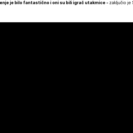
jenje je bilo fantastično i oni su bili igrač utakmice -
zaključio je