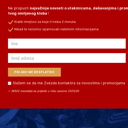
Ne propusti
najvažnije novosti o utakmicama, dešavanjima i pr
tvog omiljenog kluba
!
Kratki imejlovi za koje ti treba 2 minuta
Nikad te nećemo spamovati nebitnim informacijama
Email
Email
Slažem se da me Zvezda kontaktira sa novostima i promocijama
⭐ 38502 zvezdaša se prijavilo u toku sezone 2025/26