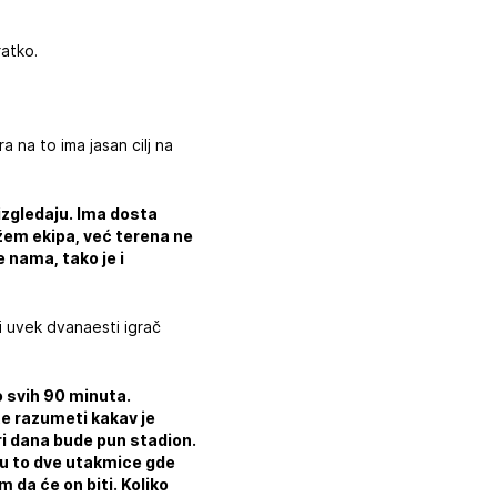
ratko.
 na to ima jasan cilj na
 izgledaju. Ima dosta
ažem ekipa, već terena ne
 nama, tako je i
či uvek dvanaesti igrač
o svih 90 minuta.
te razumeti kakav je
ri dana bude pun stadion.
su to dve utakmice gde
 da će on biti. Koliko