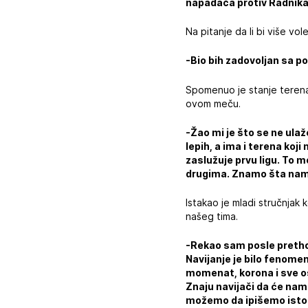
napadača protiv Radnika
Na pitanje da li bi više vo
-Bio bih zadovoljan sa p
Spomenuo je stanje terena u
ovom meču.
-Žao mi je što se ne ulaž
lepih, a ima i terena koj
zaslužuje prvu ligu. To m
drugima. Znamo šta nam j
Istakao je mladi stručnjak 
našeg tima.
-Rekao sam posle prethod
Navijanje je bilo fenomen
momenat, korona i sve os
Znaju navijači da će nam
možemo da ipišemo istori