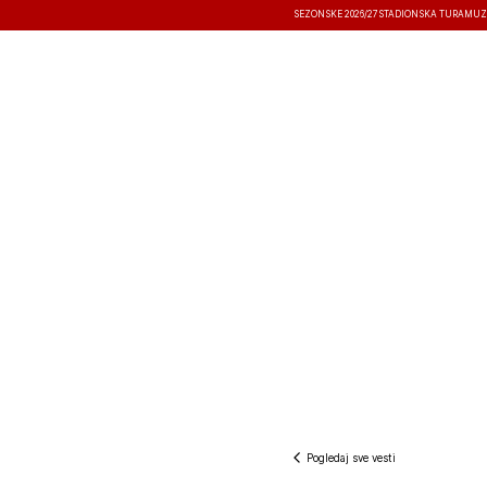
SEZONSKE 2026/27
STADIONSKA TURA
MUZ
VESTI
TAKMIČENJA
REZULTATI
Pogledaj sve vesti