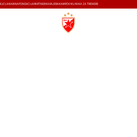
EJ
ČLANARINA
FONDACIJA
PARTNERI
KARIJERA
KAMPOVI
KLINIKA ZA TRENERE
ISTORIJA