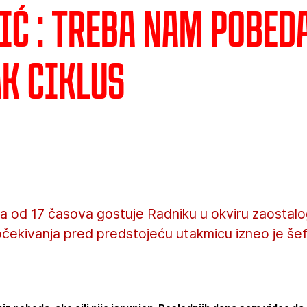
ć : Treba nam pobeda
ak ciklus
a od 17 časova gostuje Radniku u okviru zaostalo
 očekivanja pred predstojeću utakmicu izneo je še