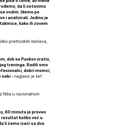
 se piše o tome, ali mene
prođemo, da li ostavimo
e se vodim. Idemo po
 i analizirali. Jedino je
 utakmice, kako ih zovem
ekoliko prethodnih mečeva,
om, dok se Pavkov vratio,
jeg treninga. Radili smo
rofesionalci, dobri momci,
o sebi -
naglasio je šef
z Niša u nacionalnom
cu, 60 minuta je proveo
 rezultat koliko već u
a li ćemo izaći sa dva