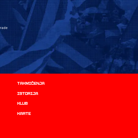
grade
Takmičenja
istorija
Klub
Karte