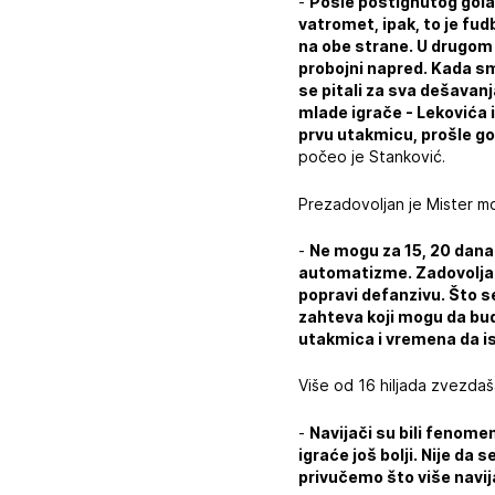
-
Posle postignutog gola 
vatromet, ipak, to je fud
na obe strane. U drugom 
probojni napred. Kada sm
se pitali za sva dešavan
mlade igrače - Lekovića i
prvu utakmicu, prošle go
počeo je Stanković.
Prezadovoljan je Mister mo
-
Ne mogu za 15, 20 dana
automatizme. Zadovoljan s
popravi defanzivu. Što se 
zahteva koji mogu da bud
utakmica i vremena da i
Više od 16 hiljada zvezdaš
-
Navijači su bili fenomen
igraće još bolji. Nije d
privučemo što više navij