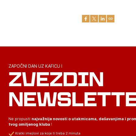
ZAPOČNI DAN UZ KAFICU I
ZVEZDIN
NEWSLETT
Ne propusti
najvažnije novosti o utakmicama, dešavanjima i pr
tvog omiljenog kluba
!
Kratki imejlovi za koje ti treba 2 minuta