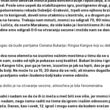
imali smo desetak minuta pada koncentracije i opuštanja, a tih
bal. Posle smo uspeli da stabilizujemo igru, postignemo drugi, pa 
poluvremenu rokada Gobeljić-Eraković, trpeli smo njihovu brzi
o to korigovali, doveli smo utakmicu u kontrolu, a u drugom 
ja na terenu. Trebaju nam minuti, momci su odigrali 70, 80 min
 Lučića, da osete Marakanu, da vide kako je i koristićemo ih i d
dine smo odigrali 0:0 na otvaranju sezone i možda nam se dan
gao da bude partijama Osmana Bukarija i Kingsa Kangve koji su debi
 dva nova elemnta na izuzetno važnim mestima u timu da se u p
am, svako od njih je pokazao svoj kvalitet. Bukari brzinu i igru
Kangve tiče, pun ga je teren, izuzetno je jak na lopti, dao je gol
u bolji. Ne može to za 15, 20 dana da se reši, ali imamo dugač
spravljamo sebe i budemo bolji kako vreme odmiče.
a došlo je na otvaranje sezone, atmosfera je bila fenomenalna.
alni i nadam se da će ih iz meča u meč biti sve više, jer momci 
a se nadam, nego ćemo raditi na tome da igrom i našim odnosom
ača. Danas, kao i uvek, 12. igrač i mogu samo da budem srećan