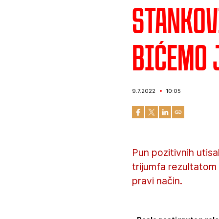
Stankovi
bićemo 
9.7.2022
10:05
Pun pozitivnih utis
trijumfa rezultatom
pravi način.