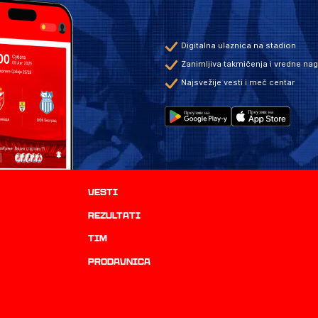
Digitalna ulaznica na stadion
Zanimljiva takmičenja i vredne na
Najsvežije vesti i meč centar
Vesti
rezultati
TIM
prodavnica