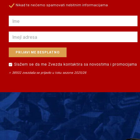
Nikad te nećemo spamovati nebitnim informacijama
Email
Email
Slažem se da me Zvezda kontaktira sa novostima i promocijama
⭐ 38502 zvezdaša se prijavilo u toku sezone 2025/26