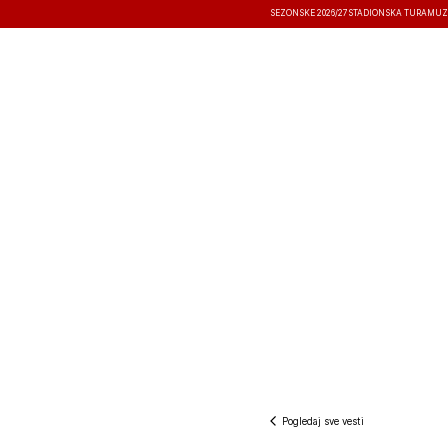
SEZONSKE 2026/27
STADIONSKA TURA
MUZ
VESTI
TAKMIČENJA
REZULTATI
Pogledaj sve vesti