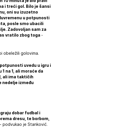
 10 minuta je bio pravi
i treći gol. Bilo je šansi
nu, oni su izuzetno
poluvremenu u potpunosti
uta, posle smo ubacili
alje. Zadovoljan sam za
as vratilo zbog toga
-
 obeležili golovima.
otpunosti uvedu u igru i
 1 na 1, ali moraće da
, ali ima taktičih
ke nedelje između
igraju dobar fudbal i
 prema dresu, te borbom,
- podvukao je Stanković.