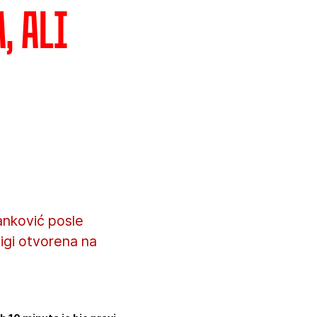
, ali
anković posle
ligi otvorena na