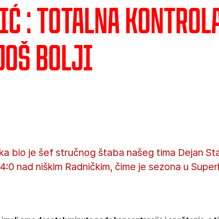
ć : Totalna kontrola
još bolji
aka bio je šef stručnog štaba našeg tima Dejan St
 4:0 nad niškim Radničkim, čime je sezona u Super