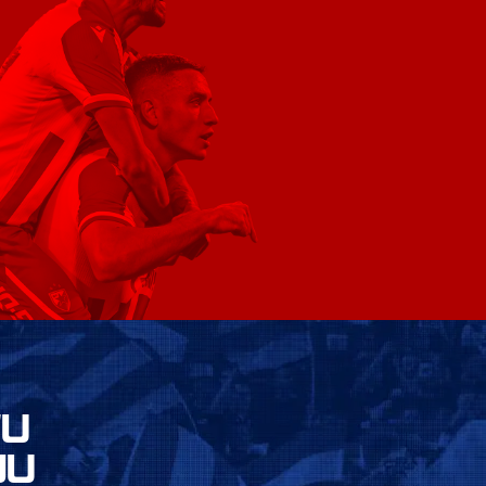
VU
JU