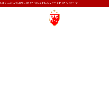
EJ
ČLANARINA
FONDACIJA
PARTNERI
KARIJERA
KAMPOVI
KLINIKA ZA TRENERE
ISTORIJA