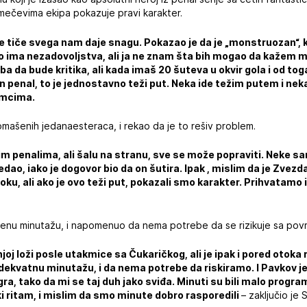
ečevima ekipa pokazuje pravi karakter.
se tiče svega nam daje snagu. Pokazao je da je „monstruozan“, kak
no ima nezadovoljstva, ali ja ne znam šta bih mogao da kažem
ba da bude kritika, ali kada imaš 20 šuteva u okvir gola i od to
n penal, to je jednostavno teži put. Neka ide težim putem i n
omcima.
mašenih jedanaesteraca, i rekao da je to rešiv problem.
m penalima, ali šalu na stranu, sve se može popraviti. Neke s
ao, iako je dogovor bio da on šutira. Ipak , mislim da je Zvezda
ku, ali ako je ovo teži put, pokazali smo karakter. Prihvatamo
jenu minutažu, i napomenuo da nema potrebe da se rizikuje sa po
dnjoj loži posle utakmice sa Čukaričkog, ali je ipak i pored otok
 adekvatnu minutažu, i da nema potrebe da riskiramo. I Pavkov j
ra, tako da mi se taj duh jako sviđa. Minuti su bili malo programi
ki ritam, i mislim da smo minute dobro rasporedili
– zaključio je 