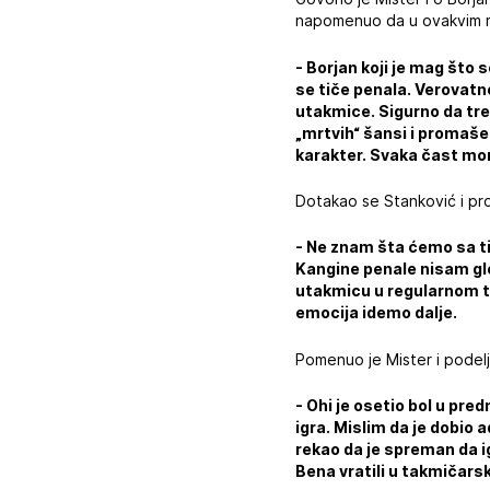
napomenuo da u ovakvim m
- Borjan koji je mag što 
se tiče penala. Verovat
utakmice. Sigurno da tre
„mrtvih“ šansi i promaše
karakter. Svaka čast m
Dotakao se Stanković i pro
- Ne znam šta ćemo sa ti
Kangine penale nisam gled
utakmicu u regularnom to
emocija idemo dalje.
Pomenuo je Mister i podel
- Ohi je osetio bol u pre
igra. Mislim da je dobio
rekao da je spreman da ig
Bena vratili u takmičars