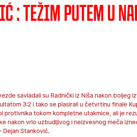
ić : Težim putem u n
ezde savladali su Radnički iz Niša nakon boljeg i
tatom 3:2 i tako se plasirali u četvrtinu finale Ku
gol protivnika tokom kompletne utakmice, ali je rez
ske nakon vrlo uzbudljivog i neizvesnog meča izne
– Dejan Stanković.