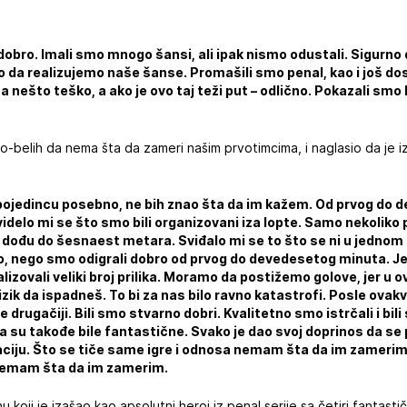
 dobro. Imali smo mnogo šansi, ali ipak nismo odustali. Sigurno
o da realizujemo naše šanse. Promašili smo penal, kao i još dost
 nešto teško, a ako je ovo taj teži put – odlično. Pokazali smo
no-belih da nema šta da zameri našim prvotimcima, i naglasio da je 
 pojedincu posebno, ne bih znao šta da im kažem. Od prvog d
videlo mi se što smo bili organizovani iza lopte. Samo nekoliko
dođu do šesnaest metara. Sviđalo mi se to što se ni u jednom 
mo, nego smo odigrali dobro od prvog do devedesetog minuta. 
lizovali veliki broj prilika. Moramo da postižemo golove, jer u
rizik da ispadneš. To bi za nas bilo ravno katastrofi. Posle o
e drugačiji. Bili smo stvarno dobri. Kvalitetno smo istrčali i bil
la su takođe bile fantastične. Svako je dao svoj doprinos da se
aciju. Što se tiče same igre i odnosa nemam šta da im zamerim.
 nemam šta da im zamerim.
u koji je izašao kao apsolutni heroj iz penal serije sa četiri fantasti