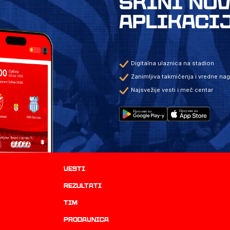
SKINI NO
APLIKACI
Digitalna ulaznica na stadion
Zanimljiva takmičenja i vredne na
Najsvežije vesti i meč centar
Vesti
rezultati
TIM
prodavnica