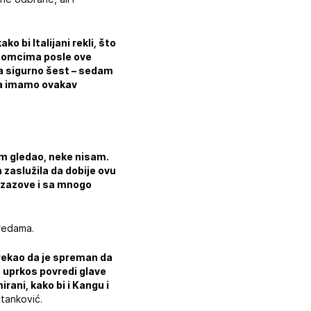
o bi Italijani rekli, što
 momcima posle ove
ga sigurno šest – sedam
eka imamo ovakav
am gledao, neke nisam.
 zaslužila da dobije ovu
 izazove i sa mnogo
vredama.
a rekao da je spreman da
e uprkos povredi glave
rani, kako bi i Kangu i
Stanković.