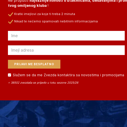
Ne propusti
najvažnije novosti o utakmicama, dešavanjima i pr
tvog omiljenog kluba
!
Kratki imejlovi za koje ti treba 2 minuta
Nikad te nećemo spamovati nebitnim informacijama
Email
Email
Slažem se da me Zvezda kontaktira sa novostima i promocijama
⭐ 38502 zvezdaša se prijavilo u toku sezone 2025/26