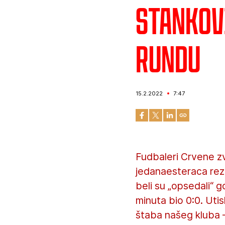
Stankov
rundu
15.2.2022
7:47
Fudbaleri Crvene zv
jedanaesteraca rezul
beli su „opsedali“ 
minuta bio 0:0. Uti
štaba našeg kluba 