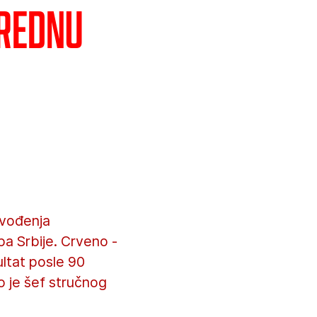
arednu
zvođenja
pa Srbije. Crveno -
ultat posle 90
o je šef stručnog