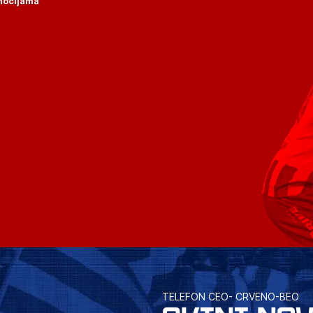
omocijama
TELEFON CEO- CRVENO-BEO