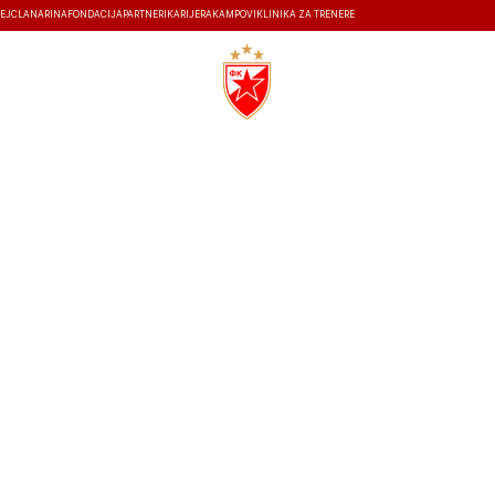
EJ
ČLANARINA
FONDACIJA
PARTNERI
KARIJERA
KAMPOVI
KLINIKA ZA TRENERE
ISTORIJA