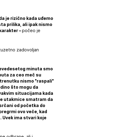
 da je rizično kada uđemo
a prilika, ali ipak nismo
 karakter –
počeo je
izuzetno zadovoljan
o devedesetog minuta smo
 puta za ceo meč su
trenutku nismo "raspali"
Jedino što mogu da
 ovakvim situacijama kada
vakve utakmice smatram da
i srčani od početka do
 pregrmi ovo veče, kad
 Uvek ima stvari koje
čne odbrane, ali i