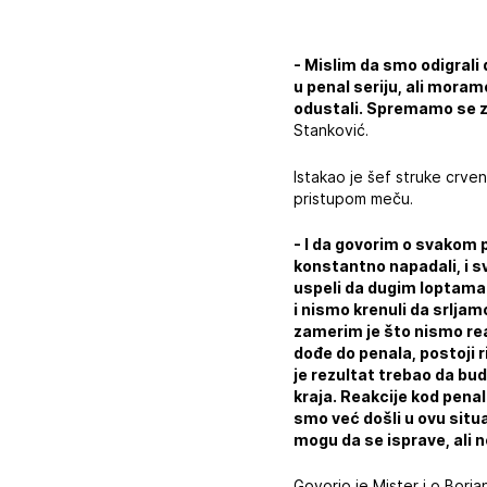
- Mislim da smo odigrali
u penal seriju, ali moram
odustali. Spremamo se za
Stanković.
Istakao je šef struke crve
pristupom meču.
- I da govorim o svakom
konstantno napadali, i s
uspeli da dugim loptama 
i nismo krenuli da srlja
zamerim je što nismo rea
dođe do penala, postoji 
je rezultat trebao da bud
kraja. Reakcije kod pena
smo već došli u ovu situ
mogu da se isprave, ali
Govorio je Mister i o Borjan