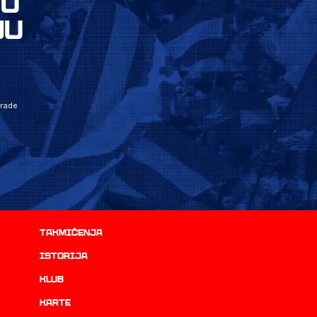
VU
JU
grade
Takmičenja
istorija
Klub
Karte