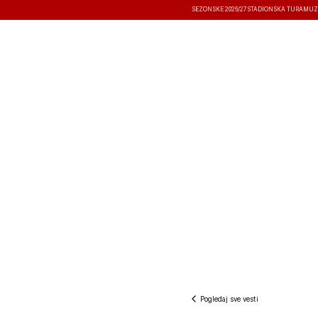
SEZONSKE 2026/27
STADIONSKA TURA
MUZ
VESTI
TAKMIČENJA
REZULTATI
Pogledaj sve vesti