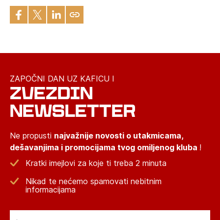
ZAPOČNI DAN UZ KAFICU I
ZVEZDIN
NEWSLETTER
Ne propusti
najvažnije novosti o utakmicama,
dešavanjima i promocijama tvog omiljenog kluba
!
Kratki imejlovi za koje ti treba 2 minuta
Nikad te nećemo spamovati nebitnim
informacijama
Email