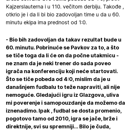
Kajzerslauterna i u 110. večitom derbiju. Takođe ,
otkrio je i da li bi bio zadovoljan time u da u 60.
minutu ekipa ima prednost od 1:0.
- Bio bih zadovoljan da takav rezultat bude u
60. minutu. Pobrinuće se Pavkov za to, a što
se tiče toga da li će on da počne utakmicu -
ne znam da je neki trener do sada poveo
igrača na konferenciju koji neće startovati.
Što se tiče pobeda od 4:0, mislim da je u
današnjem fudbalu to teže napraviti, ali nije
nemoguće. Gledajući igru iz Glazgova, uliva
mi poverenje i samopouzdanje da možemo da
iznenadimo. Ipak , fudbal se dosta promenio,
pogotovo tamo od 2010, igra se jače, brže i
direktnije, svi su spremniji... Bilo je čuda,