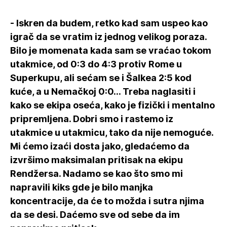
- Iskren da budem, retko kad sam uspeo kao
igrač da se vratim iz jednog velikog poraza.
Bilo je momenata kada sam se vraćao tokom
utakmice, od 0:3 do 4:3 protiv Rome u
Superkupu, ali sećam se i Šalkea 2:5 kod
kuće, a u Nemačkoj 0:0... Treba naglasiti i
kako se ekipa oseća, kako je fizički i mentalno
pripremljena. Dobri smo i rastemo iz
utakmice u utakmicu, tako da nije nemoguće.
Mi ćemo izaći dosta jako, gledaćemo da
izvršimo maksimalan pritisak na ekipu
Rendžersa. Nadamo se kao što smo mi
napravili kiks gde je bilo manjka
koncentracije, da će to možda i sutra njima
da se desi. Daćemo sve od sebe da im