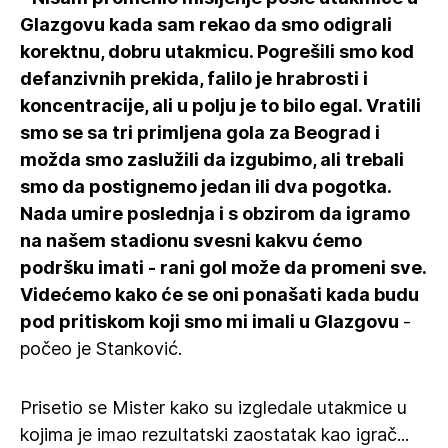
Glazgovu kada sam rekao da smo odigrali
korektnu, dobru utakmicu. Pogrešili smo kod
defanzivnih prekida, falilo je hrabrosti i
koncentracije, ali u polju je to bilo egal. Vratili
smo se sa tri primljena gola za Beograd i
možda smo zaslužili da izgubimo, ali trebali
smo da postignemo jedan ili dva pogotka.
Nada umire poslednja i s obzirom da igramo
na našem stadionu svesni kakvu ćemo
podršku imati - rani gol može da promeni sve.
Videćemo kako će se oni ponašati kada budu
pod pritiskom koji smo mi imali u Glazgovu
-
počeo je Stanković.
Prisetio se Mister kako su izgledale utakmice u
kojima je imao rezultatski zaostatak kao igrač...