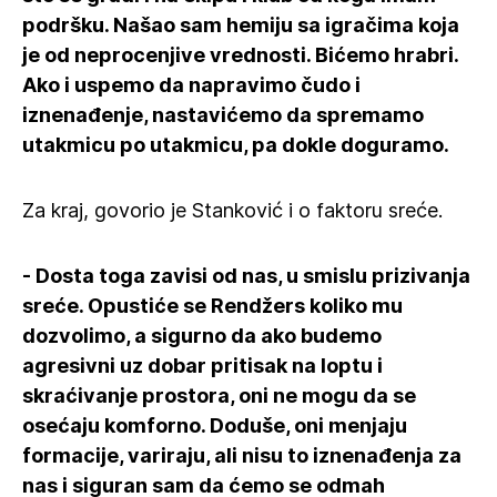
podršku. Našao sam hemiju sa igračima koja
je od neprocenjive vrednosti. Bićemo hrabri.
Ako i uspemo da napravimo čudo i
iznenađenje, nastavićemo da spremamo
utakmicu po utakmicu, pa dokle doguramo.
Za kraj, govorio je Stanković i o faktoru sreće.
- Dosta toga zavisi od nas, u smislu prizivanja
sreće. Opustiće se Rendžers koliko mu
dozvolimo, a sigurno da ako budemo
agresivni uz dobar pritisak na loptu i
skraćivanje prostora, oni ne mogu da se
osećaju komforno. Doduše, oni menjaju
formacije, variraju, ali nisu to iznenađenja za
nas i siguran sam da ćemo se odmah