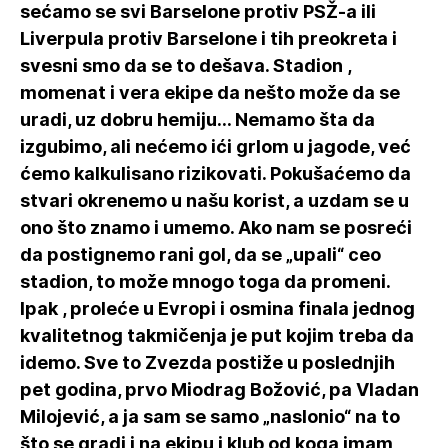
sećamo se svi Barselone protiv PSŽ-a ili
Liverpula protiv Barselone i tih preokreta i
svesni smo da se to dešava. Stadion ,
momenat i vera ekipe da nešto može da se
uradi, uz dobru hemiju... Nemamo šta da
izgubimo, ali nećemo ići grlom u jagode, već
ćemo kalkulisano rizikovati. Pokušaćemo da
stvari okrenemo u našu korist, a uzdam se u
ono što znamo i umemo. Ako nam se posreći
da postignemo rani gol, da se „upali“ ceo
stadion, to može mnogo toga da promeni.
Ipak , proleće u Evropi i osmina finala jednog
kvalitetnog takmičenja je put kojim treba da
idemo. Sve to Zvezda postiže u poslednjih
pet godina, prvo Miodrag Božović, pa Vladan
Milojević, a ja sam se samo „naslonio“ na to
što se gradi i na ekipu i klub od koga imam