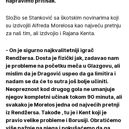
napravimo pritisak.
Složio se Stanković sa škotskim novinarima koji
su izdvojili Alfreda Morelosa kao najveću pretnju
za naš tim, ali izdvojio i Rajana Kenta.
- On je sigurno najkvalitetniji igrač
Rendžersa. Dosta je fizički jak, zadavao nam
je probleme na početku meča u Glazgovu, ali
mislim da je Dragović uspeo da ga limitira i
nadam se da će to sutra još bolje učiniti.
Neopreznost kod drugog gola ne umanjuje
njegov kompletni učinak tokom 90 minuta, ali
svakako je Morelos jedna od najvećih pretnji
iz Rendžersa. Takođe , tu je i Kent koji je
pravio velike probleme i Borusiji. Obratićemo
više pažnje na njega i pokušaćemo da ga