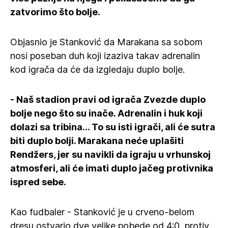
zatvorimo što bolje.
Objasnio je Stanković da Marakana sa sobom
nosi poseban duh koji izaziva takav adrenalin
kod igrača da će da izgledaju duplo bolje.
- Naš stadion pravi od igrača Zvezde duplo
bolje nego što su inače. Adrenalin i huk koji
dolazi sa tribina... To su isti igrači, ali će sutra
biti duplo bolji. Marakana neće uplašiti
Rendžers, jer su navikli da igraju u vrhunskoj
atmosferi, ali će imati duplo jačeg protivnika
ispred sebe.
Kao fudbaler - Stanković je u crveno-belom
dresu ostvario dve velike pobede od 4:0, protiv