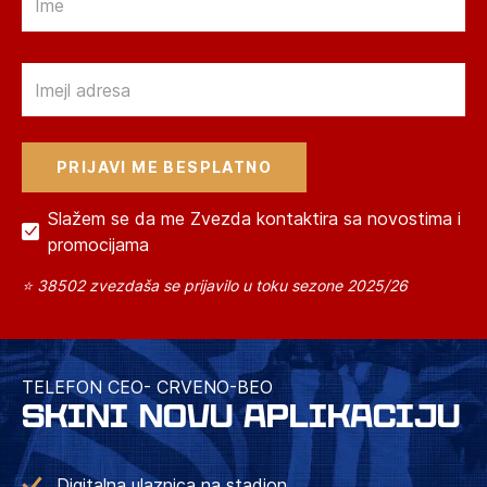
Email
Slažem se da me Zvezda kontaktira sa novostima i
promocijama
⭐ 38502 zvezdaša se prijavilo u toku sezone 2025/26
TELEFON CEO- CRVENO-BEO
SKINI NOVU APLIKACIJU
Digitalna ulaznica na stadion