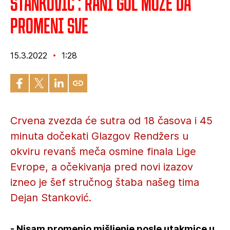
Stanković : Rani gol može da
promeni sve
15.3.2022
1:28
Crvena zvezda će sutra od 18 časova i 45
minuta dočekati Glazgov Rendžers u
okviru revanš meča osmine finala Lige
Evrope, a očekivanja pred novi izazov
izneo je šef stručnog štaba našeg tima
Dejan Stanković.
- Nisam promenio mišljenje posle utakmice u