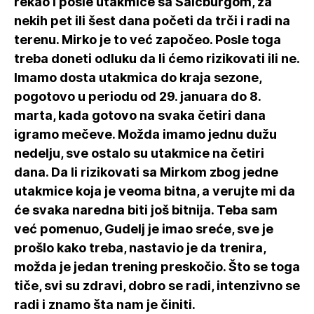
rekao i posle utakmice sa Salcburgom, za
nekih pet ili šest dana početi da trči i radi na
terenu. Mirko je to već započeo. Posle toga
treba doneti odluku da li ćemo rizikovati ili ne.
Imamo dosta utakmica do kraja sezone,
pogotovo u periodu od 29. januara do 8.
marta, kada gotovo na svaka četiri dana
igramo mečeve. Možda imamo jednu dužu
nedelju, sve ostalo su utakmice na četiri
dana. Da li rizikovati sa Mirkom zbog jedne
utakmice koja je veoma bitna, a verujte mi da
će svaka naredna biti još bitnija. Teba sam
već pomenuo, Gudelj je imao sreće, sve je
prošlo kako treba, nastavio je da trenira,
možda je jedan trening preskočio. Što se toga
tiče, svi su zdravi, dobro se radi, intenzivno se
radi i znamo šta nam je činiti.