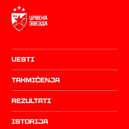
Vesti
Takmičenja
rezultati
istorija