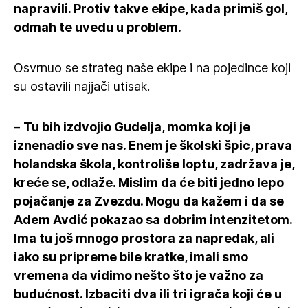
napravili. Protiv takve ekipe, kada primiš gol,
odmah te uvedu u problem.
Osvrnuo se strateg naše ekipe i na pojedince koji
su ostavili najjači utisak.
–
Tu bih izdvojio Gudelja, momka koji je
iznenadio sve nas. Enem je školski špic, prava
holandska škola, kontroliše loptu, zadržava je,
kreće se, odlaže. Mislim da će biti jedno lepo
pojačanje za Zvezdu. Mogu da kažem i da se
Adem Avdić pokazao sa dobrim intenzitetom.
Ima tu još mnogo prostora za napredak, ali
iako su pripreme bile kratke, imali smo
vremena da vidimo nešto što je važno za
budućnost. Izbaciti dva ili tri igrača koji će u