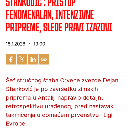
Stanković : Pristup
fenomenalan, intenzivne
pripreme, slede pravi izazovi
18.1.2026
19:00
Šef stručnog štaba Crvene zvezde Dejan
Stanković je po završetku zimskih
priprema u Antaliji napravio detaljnu
retrospektivu urađenog, pred nastavak
takmičenja u domaćem prvenstvu i Ligi
Evrope.