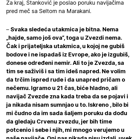
Za kraj, Stanković je poslao poruku navijačima
pred meč sa Seltom na Marakani.
–
Svaka sledeća utakmica je bitna. Nema
„hajde, samo još ova“, toga u Zvezdi nema.
Čak i prijateljska utakmica, u kojoj ne gubiš
bodove i ne ispadaš iz Evrope, ako je izgubiš,
donese određeni nemir. Ali to je Zvezda, sa
tim se saživiš i sa tim ideš napred. Ne volim
da trčim ispred rude i da unapred pričam o
nečemu. Igramo u 21 čas, biće hladno, ali
navijač Zvezde zna kada treba da se pojavi i
ja nikada nisam sumnjao u to. Iskreno , bilo bi
mi čudno da im sada šaljem poruku da dođu
da gledaju Crvenu zvezdu, jer bih time
potcenio i sebe i njih, mi mnogo verujemo u
naše navijače. Oni nas nikada nisu izdali, uvek