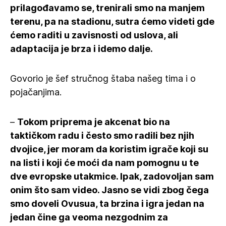
prilagođavamo se, trenirali smo na manjem
terenu, pa na stadionu, sutra ćemo videti gde
ćemo raditi u zavisnosti od uslova, ali
adaptacija je brza i idemo dalje.
Govorio je šef stručnog štaba našeg tima i o
pojačanjima.
–
Tokom priprema je akcenat bio na
taktičkom radu i često smo radili bez njih
dvojice, jer moram da koristim igrače koji su
na listi i koji će moći da nam pomognu u te
dve evropske utakmice. Ipak, zadovoljan sam
onim što sam video. Jasno se vidi zbog čega
smo doveli Ovusua, ta brzina i igra jedan na
jedan čine ga veoma nezgodnim za