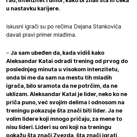
rad, intenzitet i umor, kako bi znali šta ih čeka
u nastavku karijere.
Iskusni igrači su po rečima Dejana Stankovića
davali pravi primer mlađima.
–
Ja sam ubeđen da, kada vidiš kako
Aleksandar Katai odradi trening od prvog do
poslednjeg minuta u visokom intenzitetu,
onda bi me da sam na mestu tih mladih
igrača, bilo sramota da ne potrčim, da ne
uklizam. Aleksandar Katai je lider, neko ko ne
priča puno, već svojim delima i odnosom na
treningu pokazuje šta znači biti lider. Ja ne
volim lidere koji mnogo pričaju, za mene to
nisu lideri. Lideri su oni koji na treningu
pokažu šta znači Zvezda, šta znači igrati,