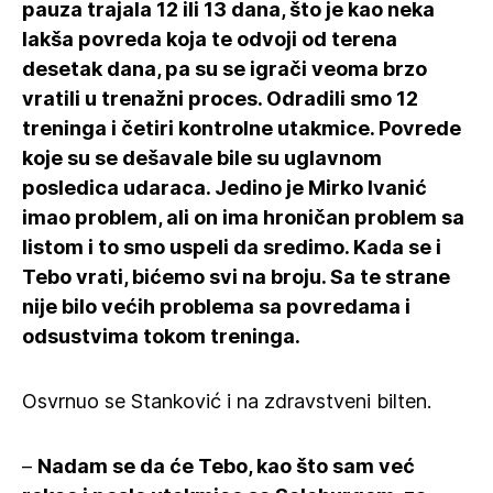
pauza trajala 12 ili 13 dana, što je kao neka
lakša povreda koja te odvoji od terena
desetak dana, pa su se igrači veoma brzo
vratili u trenažni proces. Odradili smo 12
treninga i četiri kontrolne utakmice. Povrede
koje su se dešavale bile su uglavnom
posledica udaraca. Jedino je Mirko Ivanić
imao problem, ali on ima hroničan problem sa
listom i to smo uspeli da sredimo. Kada se i
Tebo vrati, bićemo svi na broju. Sa te strane
nije bilo većih problema sa povredama i
odsustvima tokom treninga.
Osvrnuo se Stanković i na zdravstveni bilten.
–
Nadam se da će Tebo, kao što sam već