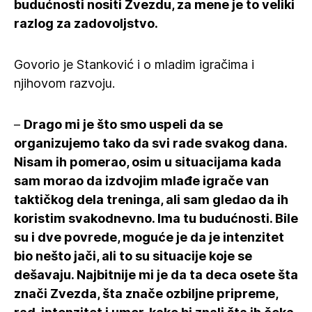
budućnosti nositi Zvezdu, za mene je to veliki
razlog za zadovoljstvo.
Govorio je Stanković i o mladim igračima i
njihovom razvoju.
–
Drago mi je što smo uspeli da se
organizujemo tako da svi rade svakog dana.
Nisam ih pomerao, osim u situacijama kada
sam morao da izdvojim mlađe igrače van
taktičkog dela treninga, ali sam gledao da ih
koristim svakodnevno. Ima tu budućnosti. Bile
su i dve povrede, moguće je da je intenzitet
bio nešto jači, ali to su situacije koje se
dešavaju. Najbitnije mi je da ta deca osete šta
znači Zvezda, šta znače ozbiljne pripreme,