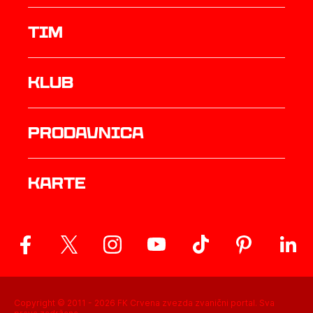
TIM
Klub
prodavnica
Karte
Copyright © 2011 -
2026
FK Crvena zvezda zvanični portal. Sva