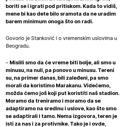
boriti se i igrati pod pritiskom. Kada to vidiš,
mene bi kao dete bilo sramota da ne uradim
barem minimum onoga što on radi.
Govorio je Stanković i o vremenskim uslovima u
Beogradu.
–
Mislili smo da će vreme biti bolje, ali smo u
minusu, na nuli, pa ponovo u minusu. Tereni
su, na primer danas, bili zaleđeni, pa smo
morali da koristimo Marakanu. Videćemo,
možda ćemo još koji put koristiti naš stadion.
Moramo da treniramo i moramo da se
adaptiramo na sredinu i uslove, kao što smo
se adaptirali i tamo. Nema izgovora, teren je
isti za nas i za protivnike. Tako je i ovde,