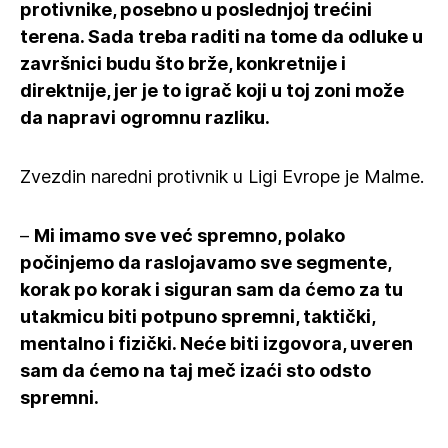
protivnike, posebno u poslednjoj trećini
terena. Sada treba raditi na tome da odluke u
završnici budu što brže, konkretnije i
direktnije, jer je to igrač koji u toj zoni može
da napravi ogromnu razliku.
Zvezdin naredni protivnik u Ligi Evrope je Malme.
–
Mi imamo sve već spremno, polako
počinjemo da raslojavamo sve segmente,
korak po korak i siguran sam da ćemo za tu
utakmicu biti potpuno spremni, taktički,
mentalno i fizički. Neće biti izgovora, uveren
sam da ćemo na taj meč izaći sto odsto
spremni.