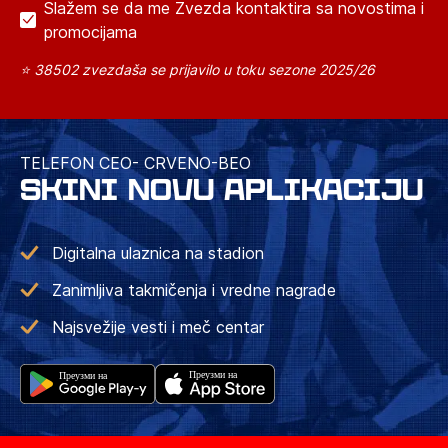
Slažem se da me Zvezda kontaktira sa novostima i
promocijama
⭐ 38502 zvezdaša se prijavilo u toku sezone 2025/26
TELEFON CEO- CRVENO-BEO
SKINI NOVU APLIKACIJU
Digitalna ulaznica na stadion
Zanimljiva takmičenja i vredne nagrade
Najsvežije vesti i meč centar