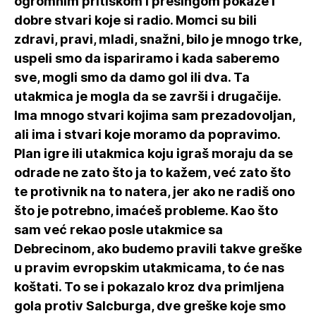
ogromnim pritiskom i presingom pokaže i
dobre stvari koje si radio. Momci su bili
zdravi, pravi, mladi, snažni, bilo je mnogo trke,
uspeli smo da ispariramo i kada saberemo
sve, mogli smo da damo gol ili dva. Ta
utakmica je mogla da se završi i drugačije.
Ima mnogo stvari kojima sam prezadovoljan,
ali ima i stvari koje moramo da popravimo.
Plan igre ili utakmica koju igraš moraju da se
odrade ne zato što ja to kažem, već zato što
te protivnik na to natera, jer ako ne radiš ono
što je potrebno, imaćeš probleme. Kao što
sam već rekao posle utakmice sa
Debrecinom, ako budemo pravili takve greške
u pravim evropskim utakmicama, to će nas
koštati. To se i pokazalo kroz dva primljena
gola protiv Salcburga, dve greške koje smo