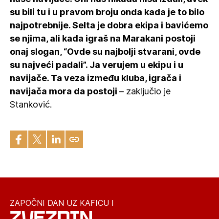
su bili tu i u pravom broju onda kada je to bilo
najpotrebnije. Selta je dobra ekipa i bavićemo
se njima, ali kada igraš na Marakani postoji
onaj slogan, “Ovde su najbolji stvarani, ovde
su najveći padali”. Ja verujem u ekipu i u
navijače. Ta veza između kluba, igrača i
navijača mora da postoji
– zaključio je
Stanković.
ZAPOČNI DAN UZ KAFICU I
ZVEZDIN