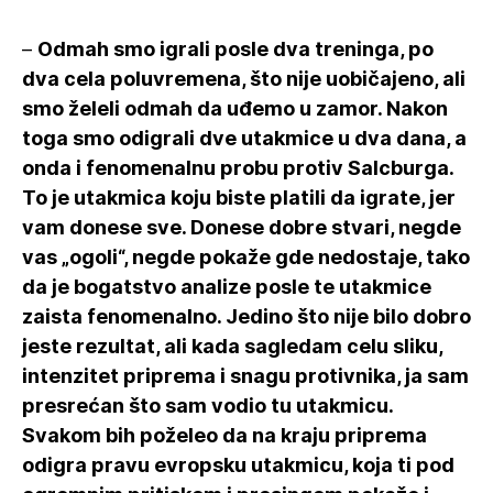
–
Odmah smo igrali posle dva treninga, po
dva cela poluvremena, što nije uobičajeno, ali
smo želeli odmah da uđemo u zamor. Nakon
toga smo odigrali dve utakmice u dva dana, a
onda i fenomenalnu probu protiv Salcburga.
To je utakmica koju biste platili da igrate, jer
vam donese sve. Donese dobre stvari, negde
vas „ogoli“, negde pokaže gde nedostaje, tako
da je bogatstvo analize posle te utakmice
zaista fenomenalno. Jedino što nije bilo dobro
jeste rezultat, ali kada sagledam celu sliku,
intenzitet priprema i snagu protivnika, ja sam
presrećan što sam vodio tu utakmicu.
Svakom bih poželeo da na kraju priprema
odigra pravu evropsku utakmicu, koja ti pod