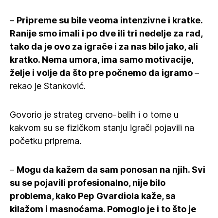
–
Pripreme su bile veoma intenzivne i kratke.
Ranije smo imali i po dve ili tri nedelje za rad,
tako da je ovo za igrače i za nas bilo jako, ali
kratko. Nema umora, ima samo motivacije,
želje i volje da što pre počnemo da igramo
–
rekao je Stanković.
Govorio je strateg crveno-belih i o tome u
kakvom su se fizičkom stanju igrači pojavili na
početku priprema.
–
Mogu da kažem da sam ponosan na njih. Svi
su se pojavili profesionalno, nije bilo
problema, kako Pep Gvardiola kaže, sa
kilažom i masnoćama. Pomoglo je i to što je