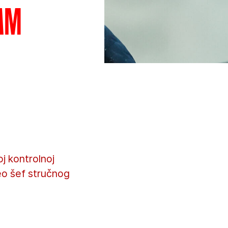
am
j kontrolnoj
neo šef stručnog