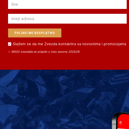
Email
Email
Slažem se da me Zvezda kontaktira sa novostima i promocijama
⭐ 38502 zvezdaša se prijavilo u toku sezone 2025/26