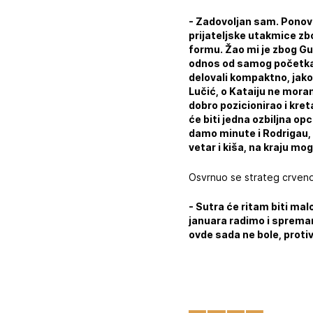
- Zadovoljan sam. Ponov
prijateljske utakmice zb
formu. Žao mi je zbog Gu
odnos od samog početka je 
delovali kompaktno, jako 
Lučić, o Kataiju ne moram
dobro pozicionirao i kret
će biti jedna ozbiljna o
damo minute i Rodrigau,
vetar i kiša, na kraju m
Osvrnuo se strateg crveno-b
- Sutra će ritam biti malo 
januara radimo i spremam
ovde sada ne bole, proti