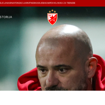
EJ
ČLANARINA
FONDACIJA
PARTNERI
KARIJERA
KAMPOVI
KLINIKA ZA TRENERE
ISTORIJA