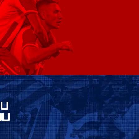
VU
JU