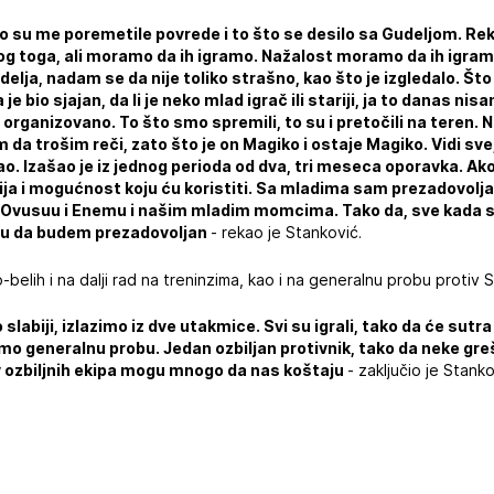
o su me poremetile povrede i to što se desilo sa Gudeljom. Re
og toga, ali moramo da ih igramo. Nažalost moramo da ih igram
delja, nadam se da nije toliko strašno, kao što je izgledalo. Š
bio sjajan, da li je neko mlad igrač ili stariji, ja to danas nisa
organizovano. To što smo spremili, to su i pretočili na teren. 
 da trošim reči, zato što je on Magiko i ostaje Magiko. Vidi sve,
ao. Izašao je iz jednog perioda od dva, tri meseca oporavka. Ak
pcija i mogućnost koju ću koristiti. Sa mladima sam prezadovol
 Ovusuu i Enemu i našim mladim momcima. Tako da, sve kada se
ogu da budem prezadovoljan
- rekao je Stanković.
elih i na dalji rad na treninzima, kao i na generalnu probu protiv S
slabiji, izlazimo iz dve utakmice. Svi su igrali, tako da će sutra b
o generalnu probu. Jedan ozbiljan protivnik, tako da neke greš
v ozbiljnih ekipa mogu mnogo da nas koštaju
- zaključio je Stanko