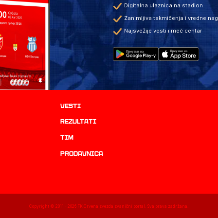
Digitalna ulaznica na stadion
Zanimljiva takmičenja i vredne na
Najsvežije vesti i meč centar
Vesti
rezultati
TIM
prodavnica
Copyright © 2011 -
2026
FK Crvena zvezda zvanični portal. Sva prava zadržana.