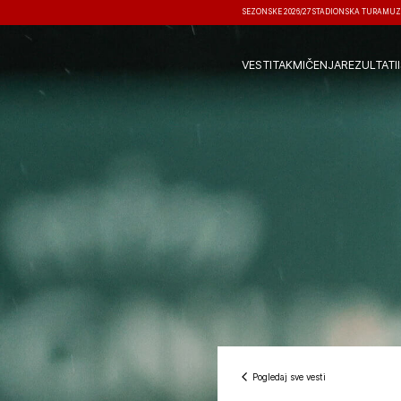
SEZONSKE 2026/27
STADIONSKA TURA
MUZ
VESTI
TAKMIČENJA
REZULTATI
Pogledaj sve vesti