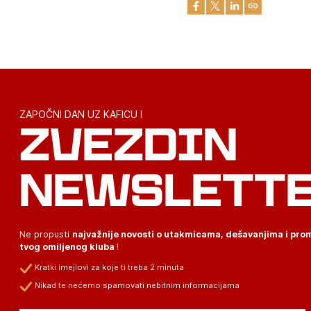
ZAPOČNI DAN UZ KAFICU I
ZVEZDIN
NEWSLETT
Ne propusti
najvažnije novosti o utakmicama, dešavanjima i pr
tvog omiljenog kluba
!
Kratki imejlovi za koje ti treba 2 minuta
Nikad te nećemo spamovati nebitnim informacijama