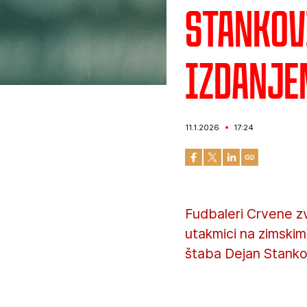
Stankov
izdanje
11.1.2026
17:24
Fudbaleri Crvene zv
utakmici na zimskim
štaba Dejan Stanko