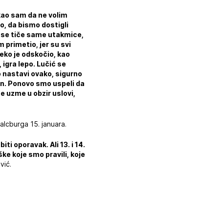
kao sam da ne volim
o, da bismo dostigli
to se tiče same utakmice,
m primetio, jer su svi
Neko je odskočio, kao
 igra lepo. Lučić se
o nastavi ovako, sigurno
jan. Ponovo smo uspeli da
 uzme u obzir uslovi,
alcburga 15. januara.
iti oporavak. Ali 13. i 14.
ke koje smo pravili, koje
vić.