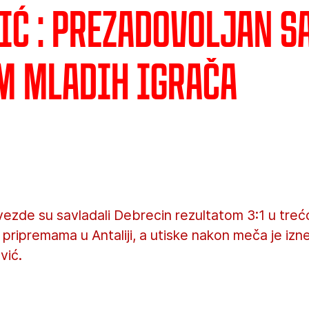
ić : Prezadovoljan s
m mladih igrača
ezde su savladali Debrecin rezultatom 3:1 u trećo
 pripremama u Antaliji, a utiske nakon meča je iz
vić.