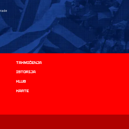
grade
Takmičenja
istorija
Klub
Karte