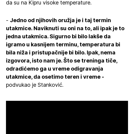
da su na Kipru visoke temperature.
-
Jedno od njihovih oružja je i taj termin
utakmice. Naviknuti su oni na to, ali ipak je to
jedna utakmica. Sigurno bi bilo lakše da
igramo u kasnijem terminu, temperatura bi
bila niža i pristupačnije bi bilo. Ipak, nema
izgovora, isto nam je. Što se treninga tiče,
odradićemo ga u vreme odigravanja
utakmice, da osetimo teren i vreme -
podvukao je Stanković.