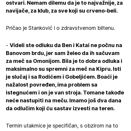
ostvari. Nemam dilemu da je to najvažnije, za
navijače, za klub, za sve koji su crveno-beli.
Pričao je Stanković i o zdravstvenom biltenu.
-
Videli ste odluku da Ben i Katai ne počnu na
Banovom brdu, jer sam želeo da ih sačuvam
za meč sa Omonijom. Bila je to dobra odluka i
maksimalno su spremni za meč na Kipru. Isti
je slučaj i sa Rodićem i Gobeljićem. Boaći je
nažalost povređen, ima problem sa
istegnućem i on je van stroja. Tomane takođe
neće nastupiti na meču. Imamo još dva dana
da odlučim koji ću sastav izvesti na teren.
Termin utakmice je specifičan, s obzirom na to