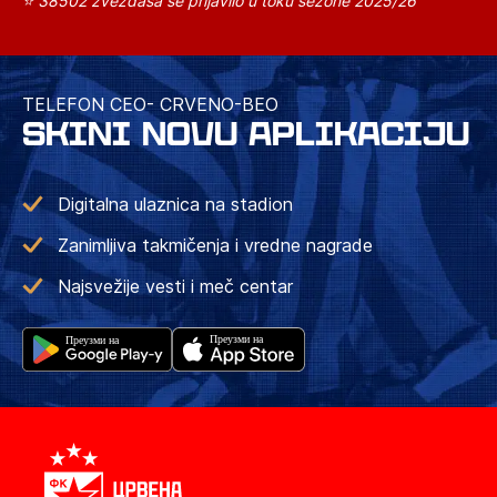
⭐ 38502 zvezdaša se prijavilo u toku sezone 2025/26
TELEFON CEO- CRVENO-BEO
SKINI NOVU APLIKACIJU
Digitalna ulaznica na stadion
Zanimljiva takmičenja i vredne nagrade
Najsvežije vesti i meč centar