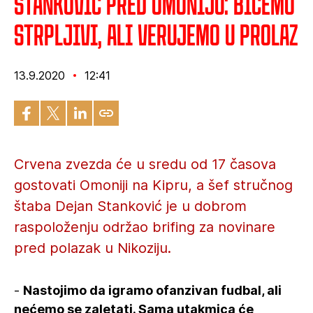
Stanković pred Omoniju: Bićemo
strpljivi, ali verujemo u prolaz
13.9.2020
12:41
Crvena zvezda će u sredu od 17 časova
gostovati Omoniji na Kipru, a šef stručnog
štaba Dejan Stanković je u dobrom
raspoloženju održao brifing za novinare
pred polazak u Nikoziju.
-
Nastojimo da igramo ofanzivan fudbal, ali
nećemo se zaletati. Sama utakmica će