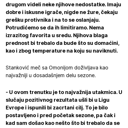
drugom videli neke njihove nedostatke. Imaju
dobre i iskusne igrače, nigde ne žure, čekaju
grešku protivnika i na to se oslanjaju.
Potrudićemo se da ih limitiramo. Nema
izrazitog favorita u sredu. Njihova blaga
prednost bi trebalo da bude što su domaćini,
kao i zbog temperature na koju su naviknuti.
Stanković meč sa Omonijom doživljava kao
najvažniji u dosadašnjem delu sezone.
- U ovom trenutku je to najvažnija utakmica. U
slučaju pozitivnog rezultata ušli bi u Ligu
Evrope i ispunili bi zacrtani cilj. To je bilo
postavljeno i pred početak sezone, pa čak i
kad sam došao kao nešto što bi trebalo da se