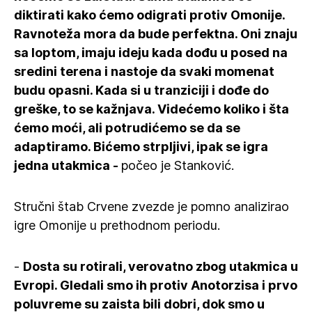
diktirati kako ćemo odigrati protiv Omonije.
Ravnoteža mora da bude perfektna. Oni znaju
sa loptom, imaju ideju kada dođu u posed na
sredini terena i nastoje da svaki momenat
budu opasni. Kada si u tranziciji i dođe do
greške, to se kažnjava. Videćemo koliko i šta
ćemo moći, ali potrudićemo se da se
adaptiramo. Bićemo strpljivi, ipak se igra
jedna utakmica -
počeo je Stanković.
Stručni štab Crvene zvezde je pomno analizirao
igre Omonije u prethodnom periodu.
-
Dosta su rotirali, verovatno zbog utakmica u
Evropi. Gledali smo ih protiv Anotorzisa i prvo
poluvreme su zaista bili dobri, dok smo u