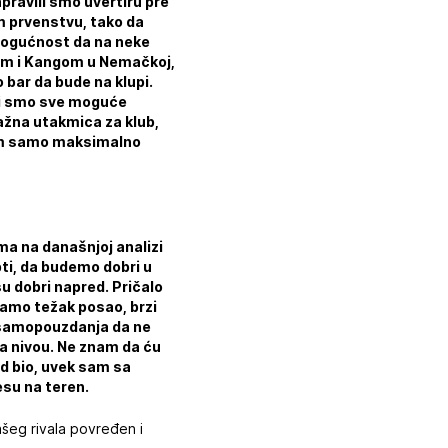
ravili smo uvertiru pre
m prvenstvu, tako da
mogućnost da na neke
ićem i Kangom u Nemačkoj,
 bar da bude na klupi.
ili smo sve moguće
važna utakmica za klub,
elim samo maksimalno
ima na današnjoj analizi
ti, da budemo dobri u
u dobri napred. Pričalo
mamo težak posao, brzi
o samopouzdanja da ne
a nivou. Ne znam da ću
od bio, uvek sam sa
su na teren.
ašeg rivala povređen i