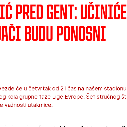
ić pred Gent: Učinić
jači budu ponosni
vezde će u četvrtak od 21 čas na našem stadionu
ćeg kola grupne faze Lige Evrope. Šef stručnog š
e važnosti utakmice.