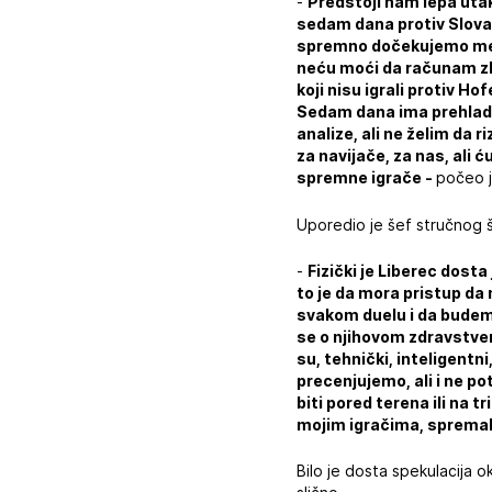
-
Predstoji nam lepa uta
sedam dana protiv Slova
spremno dočekujemo meč.
neću moći da računam zbo
koji nisu igrali protiv 
Sedam dana ima prehladu 
analize, ali ne želim da
za navijače, za nas, ali
spremne igrače -
počeo j
Uporedio je šef stručnog 
-
Fizički je Liberec dosta
to je da mora pristup da
svakom duelu i da budemo
se o njihovom zdravstven
su, tehnički, inteligent
precenjujemo, ali i ne p
biti pored terena ili na 
mojim igračima, spremal
Bilo je dosta spekulacija 