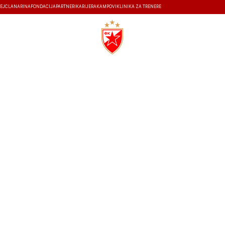
EJ
ČLANARINA
FONDACIJA
PARTNERI
KARIJERA
KAMPOVI
KLINIKA ZA TRENERE
ISTORIJA