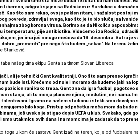
kmica i svesni smo šta može dobar rezultat da nam donese. Nap
n Libereca, odigrali sjajno sa Radnikom iz Surdulice u domaće
 Kao što sam rekao, ovo je paklen ritam, i nažalost postoji 
g povreda, zdravlja i svega, kao što je to bio slučaj sa Ivan
Hofenhajma zbog korona virusa. Borimo se da Nikolića osposobimo
i temperaturu, pije antibiotike. Videćemo i za Rodića, odrad
 rizikujem, jer ima još mnogo mečeva do 16. decembra. Sutra je 
 ću dobro „premeriti“ pre nego što budem „sekao“. Na terenu ž
e Stanković.
štaba našeg tima ekipu Genta sa timom Slovan Libereca.
 jači, ali je tehnički Gent kvalitetniji. Ono što sam preneo igrač
 nam bude isti. Krećemo od nule i moramo da budemo jaki na lop
 pozicionirani kako treba. Gent zna da igra fudbal, pogotovo s
om stanju, ali to menja planove njima, međutim, ne i nama. I
ni, talentovani. Igramo na našem stadionu i stekli smo dovoljn
otcenjujemo bilo koga. Pristup od početka meča mora da bude n
tribinama, još uvek nije stigao dopis UEFA u klub. Svakako, gde g
i smo utakmicu ovih dana i na momcima je zadatak da to prene
oko toga u kom će sastavu Gent izaći na teren, ko je od fudbalera n