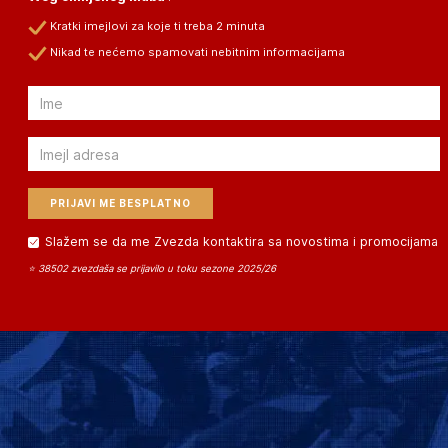
Kratki imejlovi za koje ti treba 2 minuta
Nikad te nećemo spamovati nebitnim informacijama
Email
Email
Slažem se da me Zvezda kontaktira sa novostima i promocijama
⭐ 38502 zvezdaša se prijavilo u toku sezone 2025/26