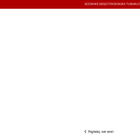
SEZONSKE 2026/27
STADIONSKA TURA
MUZ
VESTI
TAKMIČENJA
REZULTATI
Pogledaj sve vesti