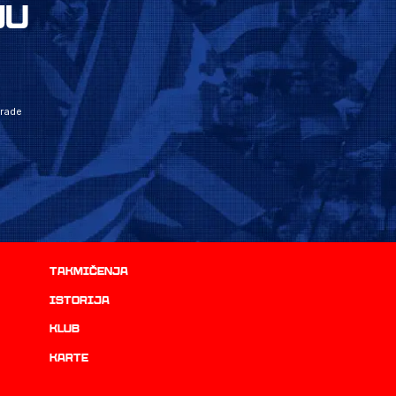
JU
grade
Takmičenja
istorija
Klub
Karte