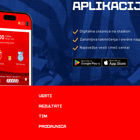
APLIKACI
Digitalna ulaznica na stadion
Zanimljiva takmičenja i vredne na
Najsvežije vesti i meč centar
Vesti
rezultati
TIM
prodavnica