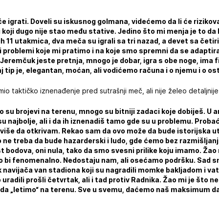
e igrati. Doveli su iskusnog golmana, videćemo da li će rizik
i koji dugo nije stao među stative. Jedino što mi menja je to da li ć
ih 11 utakmica, dva meča su igrali sa tri nazad, a devet sa četi
hovi problemi koje mi pratimo i na koje smo spremni da se adapti
eremčuk jeste pretnja, mnogo je dobar, igra s obe noge, ima fi
j tip je, elegantan, moćan, ali vodićemo računa i o njemu i o os
io taktičko iznenađenje pred sutrašnji meč, ali nije želeo detaljnije 
o su brojevi na terenu, mnogo su bitniji zadaci koje dobiješ. U a
su najbolje, ali i da ih iznenadiš tamo gde su u problemu. Prob
eviše da otkrivam. Rekao sam da ovo može da bude istorijska 
 ne treba da bude hazarderski i ludo, gde ćemo bez razmišljanja
bodova, oni nula, tako da smo svesni prilike koju imamo. Žao 
ilo bi fenomenalno. Nedostaju nam, ali osećamo podršku. Sad sm
nak navijača van stadiona koji su nagradili momke bakljadom i v
uradili prošli četvrtak, ali i tad protiv Radnika. Žao mi je što
, da „letimo“ na terenu. Sve u svemu, daćemo naš maksimum da