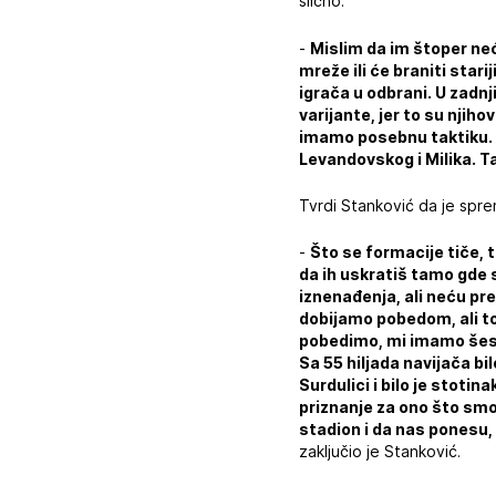
slično.
-
Mislim da im štoper neć
mreže ili će braniti starij
igrača u odbrani. U zadnj
varijante, jer to su nji
imamo posebnu taktiku. J
Levandovskog i Milika. Ta
Tvrdi Stanković da je sprem
-
Što se formacije tiče, t
da ih uskratiš tamo gde 
iznenađenja, ali neću pr
dobijamo pobedom, ali to
pobedimo, mi imamo šest 
Sa 55 hiljada navijača b
Surdulici i bilo je stoti
priznanje za ono što smo 
stadion i da nas ponesu
zaključio je Stanković.