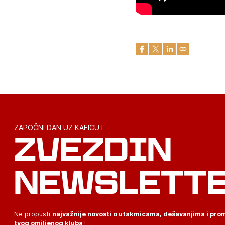
ZAPOČNI DAN UZ KAFICU I
ZVEZDIN
NEWSLETT
Ne propusti
najvažnije novosti o utakmicama, dešavanjima i pr
tvog omiljenog kluba
!