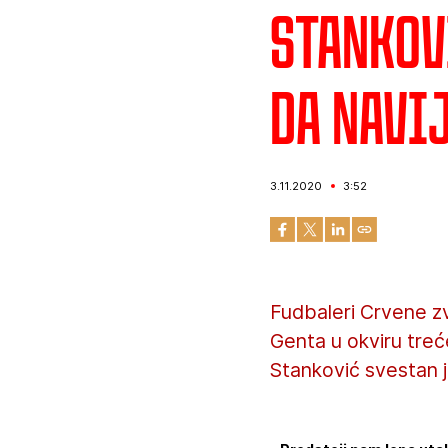
Stankov
da navi
3.11.2020
3:52
Fudbaleri Crvene z
Genta u okviru tre
Stanković svestan j