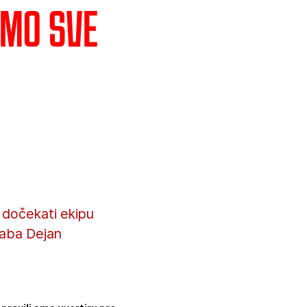
emo sve
 dočekati ekipu
taba Dejan