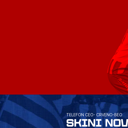
TELEFON CEO- CRVENO-BEO
SKINI NO