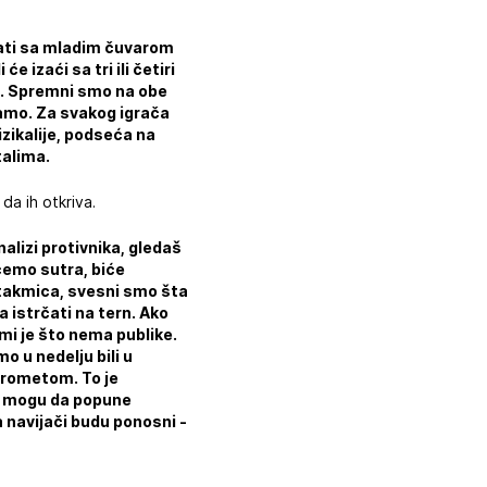
ovati sa mladim čuvarom
e izaći sa tri ili četiri
ri. Spremni smo na obe
ramo. Za svakog igrača
zikalije, podseća na
talima.
da ih otkriva.
nalizi protivnika, gledaš
aćemo sutra, biće
utakmica, svesni smo šta
 istrčati na tern. Ako
mi je što nema publike.
o u nedelju bili u
atrometom. To je
 ne mogu da popune
 navijači budu ponosni -